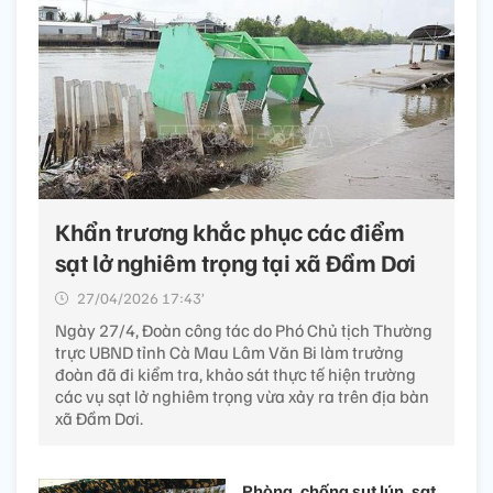
Khẩn trương khắc phục các điểm
sạt lở nghiêm trọng tại xã Đầm Dơi
27/04/2026 17:43’
Ngày 27/4, Đoàn công tác do Phó Chủ tịch Thường
trực UBND tỉnh Cà Mau Lâm Văn Bi làm trưởng
đoàn đã đi kiểm tra, khảo sát thực tế hiện trường
các vụ sạt lở nghiêm trọng vừa xảy ra trên địa bàn
xã Đầm Dơi.
Phòng, chống sụt lún, sạt