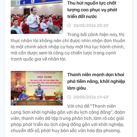
Thu hút nguồn lực chất
lượng cao phục vụ phát
triển đất nước
20/05/2026 20:20’
Trong bối cảnh hiện nay, thị
thực nhân tài không nên chỉ được nhìn nhận đơn thuần
là một chính sách nhập cư hay một thủ tục hành chính,
mà cần được xem là công cụ chiến lược trong cạnh
tranh quốc gia về nhân tài.
Thanh niên mạnh dạn khai
phá tiềm năng, khởi nghiệp
làm giàu
20/05/2026 19:40’
Với chủ đề “Thanh niên
Lạng Sơn khởi nghiệp gắn với du lịch cộng đồng”, đoàn
viên, thanh niên đã tập trung phân tích, làm rõ các giải
pháp phát triển du lịch cộng đồng gắn với khởi nghiệp,
chuyển đổi số, phát huy bản sắc văn hóa địa phương.