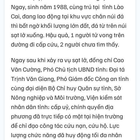
Ngay, sinh năm 1988, cùng trú tại tỉnh Lào
Cai, đang lao động tại khu vực chân núi đá
thì bất ngờ khối lượng lớn đất, đá từ trên núi
sạt lở xuống. Hậu quả, 1 người tử vong trên
đường đi cấp cứu, 2 người chưa tìm thấy.
Ngay sau khi xảy ra vụ sạt lở, đồng chí Cao
Văn Cường, Phó Chủ tịch UBND tỉnh; Đại tá
Trịnh Văn Giang, Phó Giám đốc Công an tỉnh
cùng đại diện Bộ Chỉ huy Quân sự tỉnh, Sở
Nông nghiệp và Môi trường, Viện kiểm sát
nhân dân tỉnh; cấp uỷ, chính quyền địa
phương đã trực tiếp có mặt tại hiện trường
để chỉ đạo công tác cứu nạn, cứu hộ. Lực
lượng chức năng đã huy động tối đa nhân