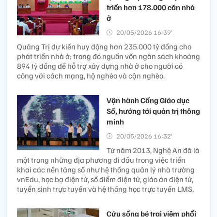
triển hơn 178.000 căn nhà
ở
20/05/2026 16:39’
Quảng Trị dự kiến huy động hơn 235.000 tỷ đồng cho
phát triển nhà ở; trong đó nguồn vốn ngân sách khoảng
894 tỷ đồng để hỗ trợ xây dựng nhà ở cho người có
công với cách mạng, hộ nghèo và cận nghèo.
Vận hành Cổng Giáo dục
Số, hướng tới quản trị thông
minh
20/05/2026 16:32’
Từ năm 2013, Nghệ An đã là
một trong những địa phương đi đầu trong việc triển
khai các nền tảng số như hệ thống quản lý nhà trường
vnEdu, học bạ điện tử, sổ điểm điện tử, giáo án điện tử,
tuyển sinh trực tuyến và hệ thống học trực tuyến LMS.
Cứu sống bé trai viêm phổi