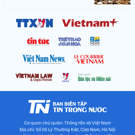
Cơ quan chủ quản: Thông tấn xã Việt Nam
Địa chỉ: Số 05 Lý Thường Kiệt, Cửa Nam, Hà Nội