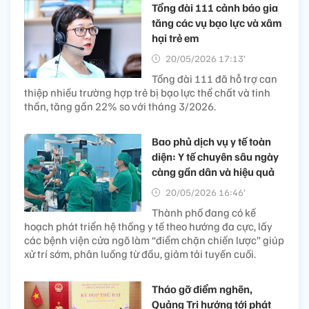
Tổng đài 111 cảnh báo gia
tăng các vụ bạo lực và xâm
hại trẻ em
20/05/2026 17:13’
Tổng đài 111 đã hỗ trợ can
thiệp nhiều trường hợp trẻ bị bạo lực thể chất và tinh
thần, tăng gần 22% so với tháng 3/2026.
Bao phủ dịch vụ y tế toàn
diện: Y tế chuyên sâu ngày
càng gần dân và hiệu quả
20/05/2026 16:46’
Thành phố đang có kế
hoạch phát triển hệ thống y tế theo hướng đa cực, lấy
các bệnh viện cửa ngõ làm “điểm chặn chiến lược” giúp
xử trí sớm, phân luồng từ đầu, giảm tải tuyến cuối.
Tháo gỡ điểm nghẽn,
Quảng Trị hướng tới phát