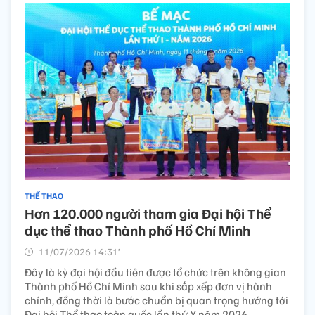
THỂ THAO
Hơn 120.000 người tham gia Đại hội Thể
dục thể thao Thành phố Hồ Chí Minh
11/07/2026 14:31’
Đây là kỳ đại hội đầu tiên được tổ chức trên không gian
Thành phố Hồ Chí Minh sau khi sắp xếp đơn vị hành
chính, đồng thời là bước chuẩn bị quan trọng hướng tới
Đại hội Thể thao toàn quốc lần thứ X năm 2026.