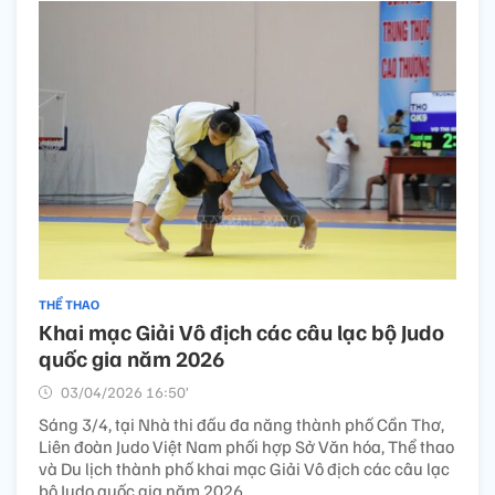
THỂ THAO
Khai mạc Giải Vô địch các câu lạc bộ Judo
quốc gia năm 2026
03/04/2026 16:50’
Sáng 3/4, tại Nhà thi đấu đa năng thành phố Cần Thơ,
Liên đoàn Judo Việt Nam phối hợp Sở Văn hóa, Thể thao
và Du lịch thành phố khai mạc Giải Vô địch các câu lạc
bộ Judo quốc gia năm 2026.