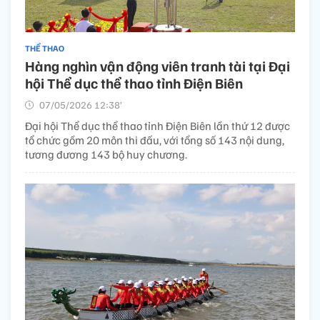
THỂ THAO
Hàng nghìn vận động viên tranh tài tại Đại
hội Thể dục thể thao tỉnh Điện Biên
07/05/2026 12:38’
Đại hội Thể dục thể thao tỉnh Điện Biên lần thứ 12 được
tổ chức gồm 20 môn thi đấu, với tổng số 143 nội dung,
tương đương 143 bộ huy chương.