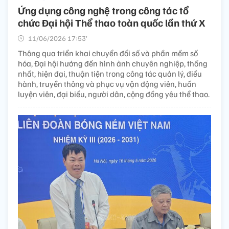
Ứng dụng công nghệ trong công tác tổ
chức Đại hội Thể thao toàn quốc lần thứ X
11/06/2026 17:53’
Thông qua triển khai chuyển đổi số và phần mềm số
hóa, Đại hội hướng đến hình ảnh chuyên nghiệp, thống
nhất, hiện đại, thuận tiện trong công tác quản lý, điều
hành, truyền thông và phục vụ vận động viên, huấn
luyện viên, đại biểu, người dân, cộng đồng yêu thể thao.