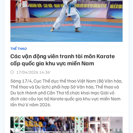
THỂ THAO
Các vận động viên tranh tài môn Karate
cấp quốc gia khu vực miền Nam
17/04/2026 14:36’
Sáng 17/4, Cục Thể dục thể thao Việt Nam (Bộ Văn hóa,
Thể thao và Du lịch) phối hợp Sở Văn hóa, Thể thao và
Du lịch thành phố Cần Thơ tổ chức khai mạc Giải vô
địch các câu lạc bộ Karate quốc gia khu vực miền Nam
lần thứ V năm 2026.