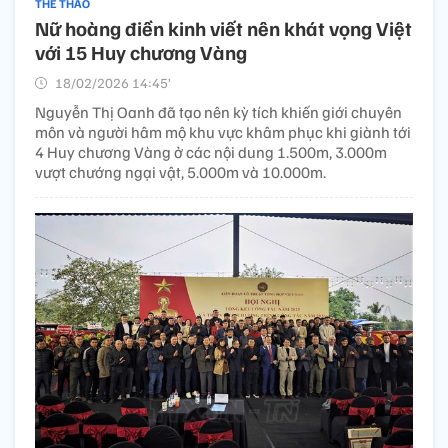
THỂ THAO
Nữ hoàng điền kinh viết nên khát vọng Việt
với 15 Huy chương Vàng
18/02/2026 14:45’
Nguyễn Thị Oanh đã tạo nên kỳ tích khiến giới chuyên
môn và người hâm mộ khu vực khâm phục khi giành tới
4 Huy chương Vàng ở các nội dung 1.500m, 3.000m
vượt chướng ngại vật, 5.000m và 10.000m.