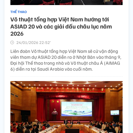
THỂ THAO
Võ thuật tổng hợp Việt Nam hướng tới
ASIAD 20 và các giải đấu châu lục năm
2026
24/01/2026 22:52’
Liên đoàn Võ thuật tổng hợp Việt Nam sẽ cử vận động
viên tham dự ASIAD 20 diễn ra ở Nhật Bản vào tháng 9,
Đại hội Thể thao trong nhà và Võ thuật châu Á (AIMAG
6) diễn ra tại Saudi Arabia vào cuối năm.