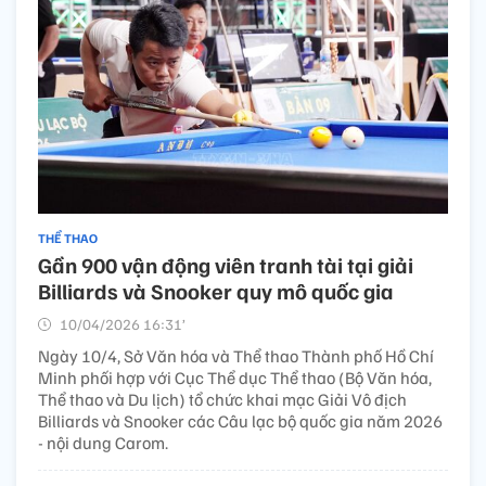
THỂ THAO
Gần 900 vận động viên tranh tài tại giải
Billiards và Snooker quy mô quốc gia
10/04/2026 16:31’
Ngày 10/4, Sở Văn hóa và Thể thao Thành phố Hồ Chí
Minh phối hợp với Cục Thể dục Thể thao (Bộ Văn hóa,
Thể thao và Du lịch) tổ chức khai mạc Giải Vô địch
Billiards và Snooker các Câu lạc bộ quốc gia năm 2026
- nội dung Carom.