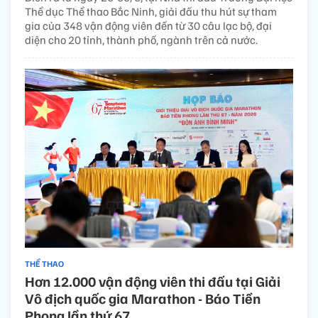
Thể dục Thể thao Bắc Ninh, giải đấu thu hút sự tham
gia của 348 vận động viên đến từ 30 câu lạc bộ, đại
diện cho 20 tỉnh, thành phố, ngành trên cả nước.
THỂ THAO
Hơn 12.000 vận động viên thi đấu tại Giải
Vô địch quốc gia Marathon - Báo Tiền
Phong lần thứ 67