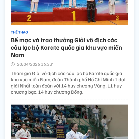
THỂ THAO
Bế mạc và trao thưởng Giải vô địch các
câu lạc bộ Karate quốc gia khu vực miền
Nam
20/04/2026 16:23’
Tham gia Giải vô địch các câu lạc bộ Karate quốc gia
khu vực miền Nam, đoàn Thành phố Hồ Chí Minh 1 đạt
giải Nhất toàn đoàn với 14 huy chương Vàng, 11 huy
chương bạc, 14 huy chương Đồng.