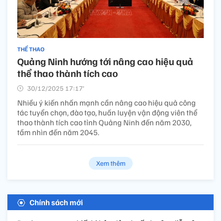
THỂ THAO
Quảng Ninh hướng tới nâng cao hiệu quả
thể thao thành tích cao
30/12/2025 17:17’
Nhiều ý kiến nhấn mạnh cần nâng cao hiệu quả công
tác tuyển chọn, đào tạo, huấn luyện vận động viên thể
thao thành tích cao tỉnh Quảng Ninh đến năm 2030,
tầm nhìn đến năm 2045.
Xem thêm
Chính sách mới