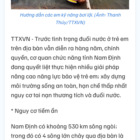
Hướng dẫn các em kỹ năng bơi lội. (Ảnh: Thanh
Thủy/TTXVN)
TTXVN - Trước tình trạng đuối nước ở trẻ em
trên địa bàn vẫn diễn ra hàng năm, chính
quyền, cơ quan chức năng tỉnh Nam Định
đang quyết liệt thực hiện nhiều giải pháp
nâng cao năng lực bảo vệ trẻ em; xây dựng
môi trường sống an toàn, hạn chế thấp nhất
nguy cơ tai nạn thương tích và đuối nước.
* Nguy cơ tiềm ẩn
Nam Định có khoảng 530 km sông ngòi;
trong đó có 4 sông lớn chảy qua địa bàn là