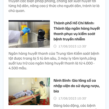
truyền các biện pháp phòng, chống sốt xuất huyết tới
từng hộ dân, nâng cao ý thức cho người dân, tránh lơ là
chủ quan.
Thành phố Hồ Chí Minh:
Thành lập ngân hàng huyết
thanh phục vụ kiểm soát
bệnh truyền nhiễm
17/08/2023 12:30’
Ngân hàng huyết thanh của Trung tâm Kiểm soát bệnh
tật được trang bị 5 tủ âm sâu, 3 máy ly tâm lạnh,công
suất lưu trữ của ngân hàng huyết thanh là từ 4.000 -
4.500 mẫu.
Ninh Bình: Gia tăng số ca
nhập viện do sử dụng rượu,
bia
17/08/2023 10:30’
Đáng báo động, các bệnh