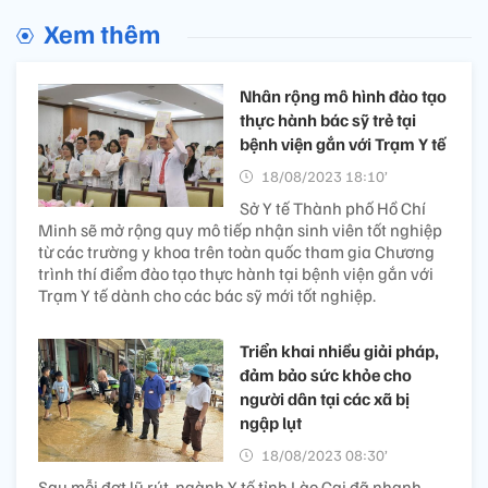
Xem thêm
Nhân rộng mô hình đào tạo
thực hành bác sỹ trẻ tại
bệnh viện gắn với Trạm Y tế
18/08/2023 18:10’
Sở Y tế Thành phố Hồ Chí
Minh sẽ mở rộng quy mô tiếp nhận sinh viên tốt nghiệp
từ các trường y khoa trên toàn quốc tham gia Chương
trình thí điểm đào tạo thực hành tại bệnh viện gắn với
Trạm Y tế dành cho các bác sỹ mới tốt nghiệp.
Triển khai nhiều giải pháp,
đảm bảo sức khỏe cho
người dân tại các xã bị
ngập lụt
18/08/2023 08:30’
Sau mỗi đợt lũ rút, ngành Y tế tỉnh Lào Cai đã nhanh