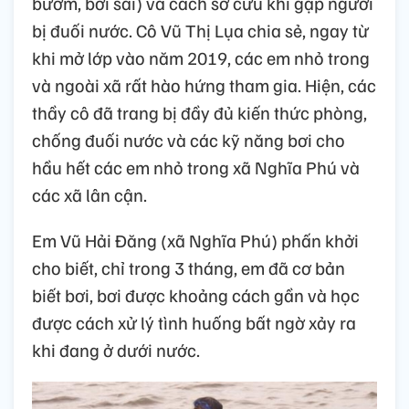
bướm, bơi sải) và cách sơ cứu khi gặp người
bị đuối nước. Cô Vũ Thị Lụa chia sẻ, ngay từ
khi mở lớp vào năm 2019, các em nhỏ trong
và ngoài xã rất hào hứng tham gia. Hiện, các
thầy cô đã trang bị đầy đủ kiến thức phòng,
chống đuối nước và các kỹ năng bơi cho
hầu hết các em nhỏ trong xã Nghĩa Phú và
các xã lân cận.
Em Vũ Hải Đăng (xã Nghĩa Phú) phấn khởi
cho biết, chỉ trong 3 tháng, em đã cơ bản
biết bơi, bơi được khoảng cách gần và học
được cách xử lý tình huống bất ngờ xảy ra
khi đang ở dưới nước.