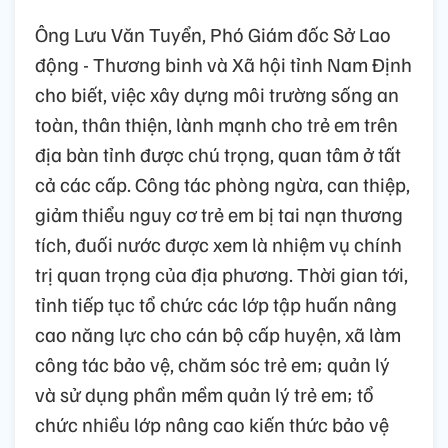
Ông Lưu Văn Tuyển, Phó Giám đốc Sở Lao
động - Thương binh và Xã hội tỉnh Nam Định
cho biết, việc xây dựng môi trường sống an
toàn, thân thiện, lành mạnh cho trẻ em trên
địa bàn tỉnh được chú trọng, quan tâm ở tất
cả các cấp. Công tác phòng ngừa, can thiệp,
giảm thiểu nguy cơ trẻ em bị tai nạn thương
tích, đuối nước được xem là nhiệm vụ chính
trị quan trọng của địa phương. Thời gian tới,
tỉnh tiếp tục tổ chức các lớp tập huấn nâng
cao năng lực cho cán bộ cấp huyện, xã làm
công tác bảo vệ, chăm sóc trẻ em; quản lý
và sử dụng phần mềm quản lý trẻ em; tổ
chức nhiều lớp nâng cao kiến thức bảo vệ