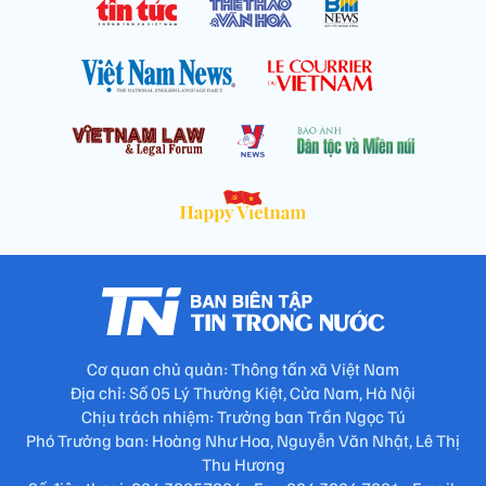
Cơ quan chủ quản: Thông tấn xã Việt Nam
Địa chỉ: Số 05 Lý Thường Kiệt, Cửa Nam, Hà Nội
Chịu trách nhiệm: Trưởng ban Trần Ngọc Tú
Phó Trưởng ban: Hoàng Như Hoa, Nguyễn Văn Nhật, Lê Thị
Thu Hương