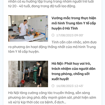
nhân có xu hướng tập trung trong nhóm người trẻ tuổi
từ 20 - 40 tuổi, đang trong độ tuổi lao động.
Vướng mắc trong thực hiện
mô hình Trung tâm Y tế cấp
huyện ở Hà Tĩnh
17/08/2023 09:00’
Tỉnh cần cân nhắc, sớm đưa
ra phương án hoạt động thống nhất của mô hình Trung
tâm Y tế cấp huyện.
Hà Nội: Phát huy vai trò,
trách nhiệm của người dân
trong phòng, chống sốt
xuất huyết
16/08/2023 12:45’
Hà Nội tăng cường công tác truyền thông, sẵn sàng
phương án ứng phó; đẩy mạnh giám sát, phát hiện sớm
và xử lý kịp thời các ca bệnh, ổ dịch...