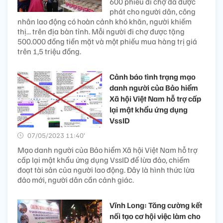
600 phiếu đi chợ đã được
phát cho người dân, công
nhân lao động có hoàn cảnh khó khăn, người khiếm
thị... trên địa bàn tỉnh. Mỗi người đi chợ được tặng
500.000 đồng tiền mặt và một phiếu mua hàng trị giá
trên 1,5 triệu đồng.
Cảnh báo tình trạng mạo
danh người của Bảo hiểm
Xã hội Việt Nam hỗ trợ cấp
lại mật khẩu ứng dụng
VssID
07/05/2023 11:40’
Mạo danh người của Bảo hiểm Xã hội Việt Nam hỗ trợ
cấp lại mật khẩu ứng dụng VssID để lừa đảo, chiếm
đoạt tài sản của người lao động. Đây là hình thức lừa
đảo mới, người dân cần cảnh giác.
Vĩnh Long: Tăng cường kết
nối tạo cơ hội việc làm cho