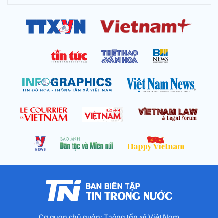
Cơ quan chủ quản: Thông tấn xã Việt Nam