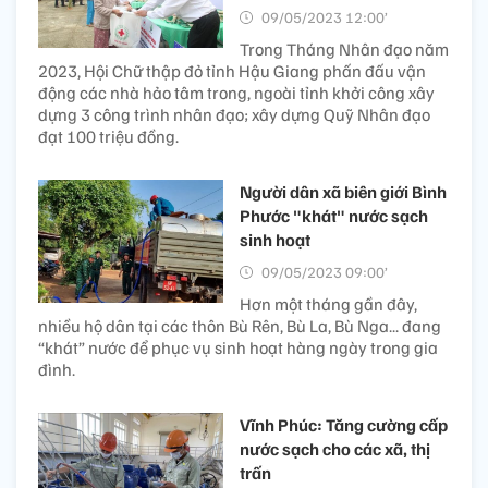
09/05/2023 12:00’
Trong Tháng Nhân đạo năm
2023, Hội Chữ thập đỏ tỉnh Hậu Giang phấn đấu vận
động các nhà hảo tâm trong, ngoài tỉnh khởi công xây
dựng 3 công trình nhân đạo; xây dựng Quỹ Nhân đạo
đạt 100 triệu đồng.
Người dân xã biên giới Bình
Phước "khát" nước sạch
sinh hoạt
09/05/2023 09:00’
Hơn một tháng gần đây,
nhiều hộ dân tại các thôn Bù Rên, Bù La, Bù Nga... đang
“khát” nước để phục vụ sinh hoạt hàng ngày trong gia
đình.
Vĩnh Phúc: Tăng cường cấp
nước sạch cho các xã, thị
trấn