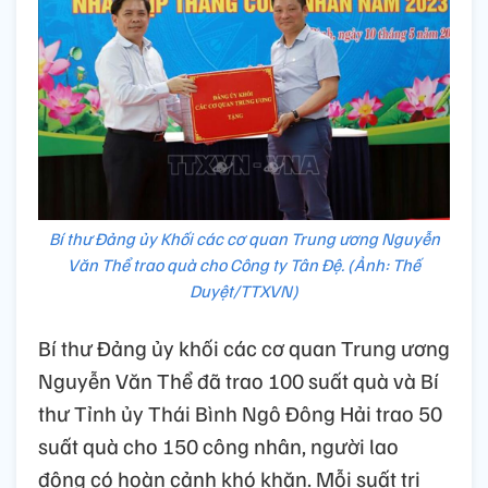
Bí thư Đảng ủy Khối các cơ quan Trung ương Nguyễn
Văn Thể trao quà cho Công ty Tân Đệ. (Ảnh: Thế
Duyệt/TTXVN)
Bí thư Đảng ủy khối các cơ quan Trung ương
Nguyễn Văn Thể đã trao 100 suất quà và Bí
thư Tỉnh ủy Thái Bình Ngô Đông Hải trao 50
suất quà cho 150 công nhân, người lao
động có hoàn cảnh khó khăn. Mỗi suất trị