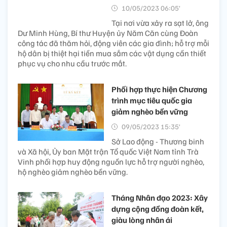
10/05/2023 06:05’
Tại nơi vừa xảy ra sạt lở, ông
Dư Minh Hùng, Bí thư Huyện ủy Năm Căn cùng Đoàn
công tác đã thăm hỏi, động viên các gia đình; hỗ trợ mỗi
hộ dân bị thiệt hại tiền mua sắm các vật dụng cần thiết
phục vụ cho nhu cầu trước mắt.
Phối hợp thực hiện Chương
trình mục tiêu quốc gia
giảm nghèo bền vững
09/05/2023 15:35’
Sở Lao động - Thương binh
và Xã hội, Ủy ban Mặt trận Tổ quốc Việt Nam tỉnh Trà
Vinh phối hợp huy động nguồn lực hỗ trợ người nghèo,
hộ nghèo giảm nghèo bền vững.
Tháng Nhân đạo 2023: Xây
dựng cộng đồng đoàn kết,
giàu lòng nhân ái