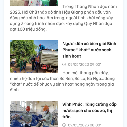
Trong Tháng Nhân đạo năm
2023, Hội Chữ thập đỏ tỉnh Hậu Giang phấn đấu vận
động các nhà hảo tâm trong, ngoài tỉnh khởi công xây
dựng 3 công trình nhân đạo; xây dựng Quỹ Nhân đạo
đạt 100 triệu đồng.
Người dân xã biên giới Bình
Phước "khát" nước sạch
sinh hoạt
09/05/2023 09:00’
Hơn một tháng gần đây,
nhiều hộ dân tại các thôn Bù Rên, Bù La, Bù Nga... đang
“khát” nước để phục vụ sinh hoạt hàng ngày trong gia
đình.
Vĩnh Phúc: Tăng cường cấp
nước sạch cho các xã, thị
trấn
09/05/2023 08:00’