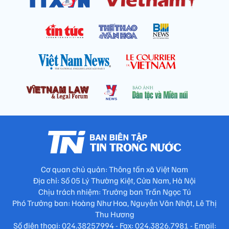
Cơ quan chủ quản: Thông tấn xã Việt Nam
Địa chỉ: Số 05 Lý Thường Kiệt, Cửa Nam, Hà Nội
Chịu trách nhiệm: Trưởng ban Trần Ngọc Tú