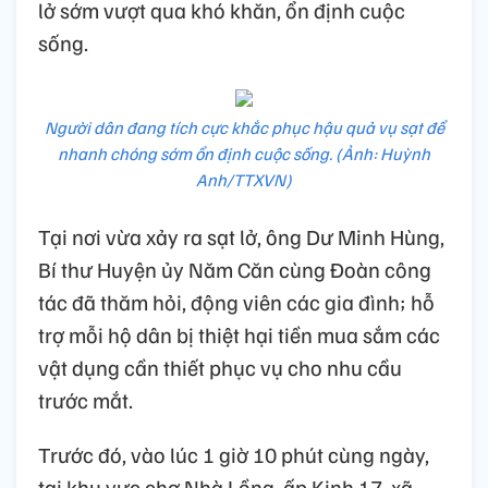
lở sớm vượt qua khó khăn, ổn định cuộc
sống.
Người dân đang tích cực khắc phục hậu quả vụ sạt để
nhanh chóng sớm ổn định cuộc sống. (Ảnh: Huỳnh
Anh/TTXVN)
Tại nơi vừa xảy ra sạt lở, ông Dư Minh Hùng,
Bí thư Huyện ủy Năm Căn cùng Đoàn công
tác đã thăm hỏi, động viên các gia đình; hỗ
trợ mỗi hộ dân bị thiệt hại tiền mua sắm các
vật dụng cần thiết phục vụ cho nhu cầu
trước mắt.
Trước đó, vào lúc 1 giờ 10 phút cùng ngày,
tại khu vực chợ Nhà Lồng, ấp Kinh 17, xã