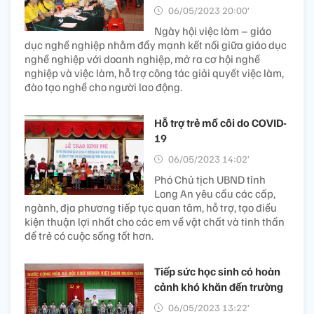
06/05/2023 20:00’
Ngày hội việc làm – giáo
dục nghề nghiệp nhằm đẩy mạnh kết nối giữa giáo dục
nghề nghiệp với doanh nghiệp, mở ra cơ hội nghề
nghiệp và việc làm, hỗ trợ công tác giải quyết việc làm,
đào tạo nghề cho người lao động.
Hỗ trợ trẻ mồ côi do COVID-
19
06/05/2023 14:02’
Phó Chủ tịch UBND tỉnh
Long An yêu cầu các cấp,
ngành, địa phương tiếp tục quan tâm, hỗ trợ, tạo điều
kiện thuận lợi nhất cho các em về vật chất và tinh thần
để trẻ có cuộc sống tốt hơn.
Tiếp sức học sinh có hoàn
cảnh khó khăn đến trường
06/05/2023 13:22’