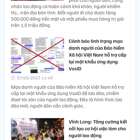
phát cho người dân, công
nhân lao động có hoàn cảnh khó khăn, người khiếm
thị... trên địa bàn tỉnh. Mỗi người đi chợ được tặng
500.000 đồng tiền mặt và một phiếu mua hàng trị giá
trên 1,5 triệu đồng.
Cảnh báo tình trạng mạo
danh người của Bảo hiểm
Xã hội Việt Nam hỗ trợ cấp
lại mật khẩu ứng dụng
VssID
07/05/2023 11:40’
Mạo danh người của Bảo hiểm Xã hội Việt Nam hỗ trợ
cấp lại mật khẩu ứng dụng VssID để lừa đảo, chiếm
đoạt tài sản của người lao động. Đây là hình thức lừa
đảo mới, người dân cần cảnh giác.
Vĩnh Long: Tăng cường kết
nối tạo cơ hội việc làm cho
người lao động