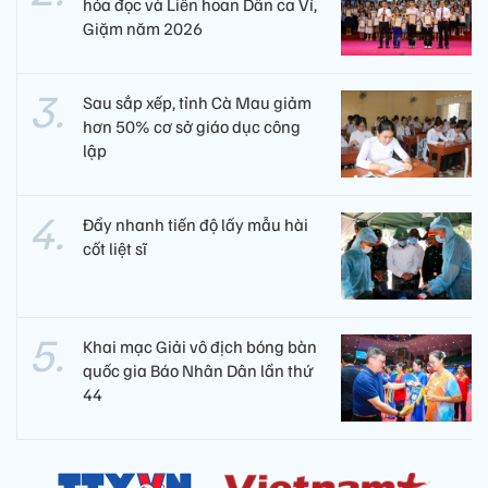
hóa đọc và Liên hoan Dân ca Ví,
Giặm năm 2026
Sau sắp xếp, tỉnh Cà Mau giảm
hơn 50% cơ sở giáo dục công
lập
Đẩy nhanh tiến độ lấy mẫu hài
cốt liệt sĩ
Khai mạc Giải vô địch bóng bàn
quốc gia Báo Nhân Dân lần thứ
44