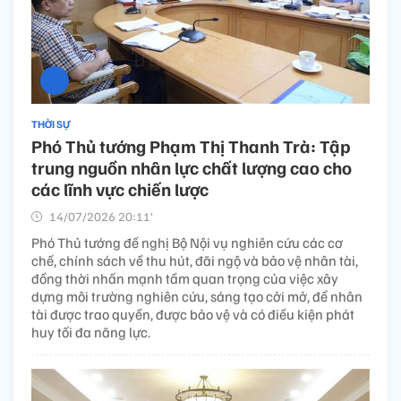
THỜI SỰ
Phó Thủ tướng Phạm Thị Thanh Trà: Tập
trung nguồn nhân lực chất lượng cao cho
các lĩnh vực chiến lược
14/07/2026 20:11’
Phó Thủ tướng đề nghị Bộ Nội vụ nghiên cứu các cơ
chế, chính sách về thu hút, đãi ngộ và bảo vệ nhân tài,
đồng thời nhấn mạnh tầm quan trọng của việc xây
dựng môi trường nghiên cứu, sáng tạo cởi mở, để nhân
tài được trao quyền, được bảo vệ và có điều kiện phát
huy tối đa năng lực.