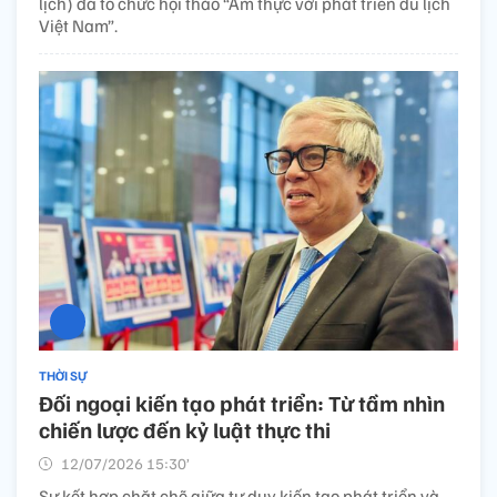
lịch) đã tổ chức hội thảo “Ẩm thực với phát triển du lịch
Việt Nam”.
THỜI SỰ
Đối ngoại kiến tạo phát triển: Từ tầm nhìn
chiến lược đến kỷ luật thực thi
12/07/2026 15:30’
Sự kết hợp chặt chẽ giữa tư duy kiến tạo phát triển và