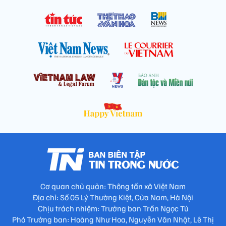
Cơ quan chủ quản: Thông tấn xã Việt Nam
Địa chỉ: Số 05 Lý Thường Kiệt, Cửa Nam, Hà Nội
Chịu trách nhiệm: Trưởng ban Trần Ngọc Tú
Phó Trưởng ban: Hoàng Như Hoa, Nguyễn Văn Nhật, Lê Thị