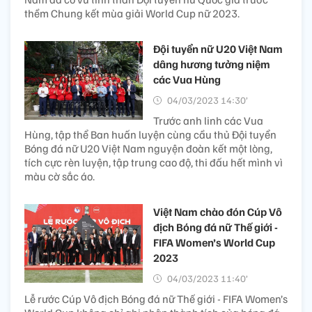
thềm Chung kết mùa giải World Cup nữ 2023.
Đội tuyển nữ U20 Việt Nam
dâng hương tưởng niệm
các Vua Hùng
04/03/2023 14:30’
Trước anh linh các Vua
Hùng, tập thể Ban huấn luyện cùng cầu thủ Đội tuyển
Bóng đá nữ U20 Việt Nam nguyện đoàn kết một lòng,
tích cực rèn luyện, tập trung cao độ, thi đấu hết mình vì
màu cờ sắc áo.
Việt Nam chào đón Cúp Vô
địch Bóng đá nữ Thế giới -
FIFA Women’s World Cup
2023
04/03/2023 11:40’
Lễ rước Cúp Vô địch Bóng đá nữ Thế giới - FIFA Women’s