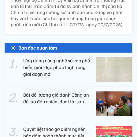
Ban Bí thư Trần Cẩm Tú đã ký ban hành Chỉ thị của Bộ
Chính trị về tăng cường sự lãnh đạo của Đảng và phát
huy vai trò của các hội quần chúng trong giai đoạn
phát triển mới (Chỉ thị số 11-CT/TW, ngày 20/7/2026).
Bạn đọc quan tâm
Ứng dụng công nghệ số vào phổ
biến, giáo dục pháp luật trong
giai đoạn mới
Bắt đối tượng giả danh Công an
để lừa đảo chiếm đoạt tài sản
Quyết liệt tháo gỡ điểm nghẽn,
bảo đảm hoàn thành mục tiêu