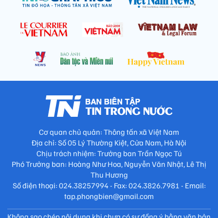
Cơ quan chủ quản: Thông tấn xã Việt Nam
Địa chỉ: Số 05 Lý Thường Kiệt, Cửa Nam, Hà Nội
Chịu trách nhiệm: Trưởng ban Trần Ngọc Tú
Phó Trưởng ban: Hoàng Như Hoa, Nguyễn Văn Nhật, Lê Thị
Thu Hương
Số điện thoại: 024.38257994 - Fax: 024.3826.7981 - Email:
tap.phongbien@gmail.com
Không sao chép nội dung khi chưa có sự đồng ý bằng văn bản