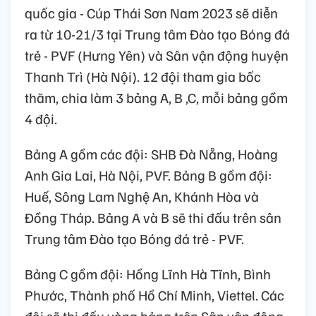
quốc gia - Cúp Thái Sơn Nam 2023 sẽ diễn
ra từ 10-21/3 tại Trung tâm Đào tạo Bóng đá
trẻ - PVF (Hưng Yên) và Sân vận động huyện
Thanh Trì (Hà Nội). 12 đội tham gia bốc
thăm, chia làm 3 bảng A, B ,C, mỗi bảng gồm
4 đội.
Bảng A gồm các đội: SHB Đà Nẵng, Hoàng
Anh Gia Lai, Hà Nội, PVF. Bảng B gồm đội:
Huế, Sông Lam Nghệ An, Khánh Hòa và
Đồng Tháp. Bảng A và B sẽ thi đấu trên sân
Trung tâm Đào tạo Bóng đá trẻ - PVF.
Bảng C gồm đội: Hồng Lĩnh Hà Tĩnh, Bình
Phước, Thành phố Hồ Chí Minh, Viettel. Các
đội sẽ thi đấu vòng bảng trên Sân vận động