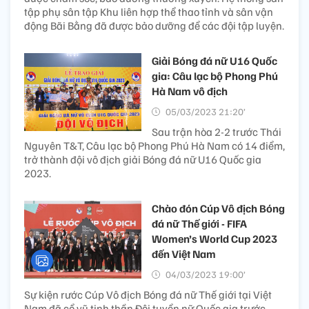
tập phụ sân tập Khu liên hợp thể thao tỉnh và sân vận
động Bãi Bằng đã được bảo dưỡng để các đội tập luyện.
Giải Bóng đá nữ U16 Quốc
gia: Câu lạc bộ Phong Phú
Hà Nam vô địch
05/03/2023 21:20’
Sau trận hòa 2-2 trước Thái
Nguyên T&T, Câu lạc bộ Phong Phú Hà Nam có 14 điểm,
trở thành đội vô địch giải Bóng đá nữ U16 Quốc gia
2023.
Chào đón Cúp Vô địch Bóng
đá nữ Thế giới - FIFA
Women’s World Cup 2023
đến Việt Nam
04/03/2023 19:00’
Sự kiện rước Cúp Vô địch Bóng đá nữ Thế giới tại Việt
Nam đã cổ vũ tinh thần Đội tuyển nữ Quốc gia trước