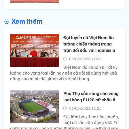
Xem thêm
Đội tuyển nữ Việt Nam tin
tưởng chiến thắng trong
trận đối đầu với Indonesia
06/03/2023 17:39’
Việt Nam đã chuẩn bị rất kỹ
lưỡng cho vòng loại lần này nên cả đội sẽ dùng hết khả
năng của mình để giành vị trí Nhất bảng.
Phú Thọ sẵn sàng cho vòng
loại bảng F U20 nữ châu Á
06/03/2023 11:25’
Để đảm bảo theo tiêu chuẩn,
mặt cỏ sân vận động Việt Trì
được chăm sóc, bảo dưỡng thường xuyên. Hệ thống sân