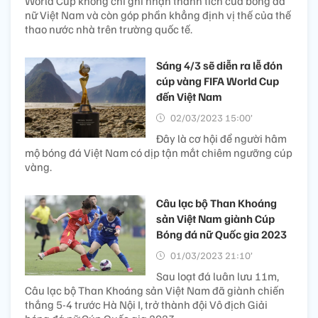
World Cup không chỉ ghi nhận thành tích của bóng đá
nữ Việt Nam và còn góp phần khẳng định vị thế của thế
thao nước nhà trên trường quốc tế.
Sáng 4/3 sẽ diễn ra lễ đón
cúp vàng FIFA World Cup
đến Việt Nam
02/03/2023 15:00’
Đây là cơ hội để người hâm
mộ bóng đá Việt Nam có dịp tận mắt chiêm ngưỡng cúp
vàng.
Câu lạc bộ Than Khoáng
sản Việt Nam giành Cúp
Bóng đá nữ Quốc gia 2023
01/03/2023 21:10’
Sau loạt đá luân lưu 11m,
Câu lạc bộ Than Khoáng sản Việt Nam đã giành chiến
thắng 5-4 trước Hà Nội I, trở thành đội Vô địch Giải