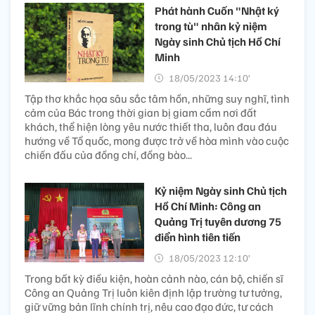
Phát hành Cuốn "Nhật ký
trong tù" nhân kỷ niệm
Ngày sinh Chủ tịch Hồ Chí
Minh
18/05/2023 14:10’
Tập thơ khắc họa sâu sắc tâm hồn, những suy nghĩ, tình
cảm của Bác trong thời gian bị giam cầm nơi đất
khách, thể hiện lòng yêu nước thiết tha, luôn đau đáu
hướng về Tổ quốc, mong được trở về hòa mình vào cuộc
chiến đấu của đồng chí, đồng bào...
Kỷ niệm Ngày sinh Chủ tịch
Hồ Chí Minh: Công an
Quảng Trị tuyên dương 75
điển hình tiên tiến
18/05/2023 12:10’
Trong bất kỳ điều kiện, hoàn cảnh nào, cán bộ, chiến sĩ
Công an Quảng Trị luôn kiên định lập trường tư tưởng,
giữ vững bản lĩnh chính trị, nêu cao đạo đức, tư cách