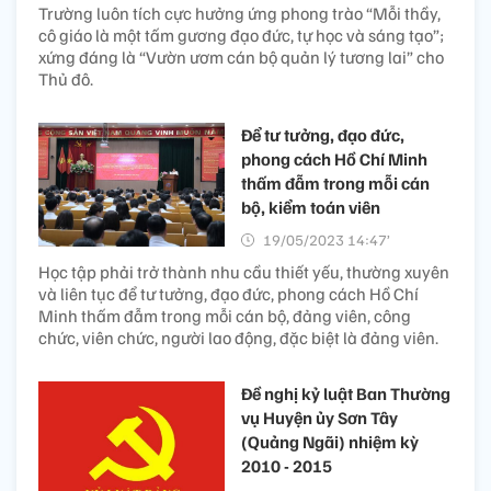
Trường luôn tích cực hưởng ứng phong trào “Mỗi thầy,
cô giáo là một tấm gương đạo đức, tự học và sáng tạo”;
xứng đáng là “Vườn ươm cán bộ quản lý tương lai” cho
Thủ đô.
Để tư tưởng, đạo đức,
phong cách Hồ Chí Minh
thấm đẫm trong mỗi cán
bộ, kiểm toán viên
19/05/2023 14:47’
Học tập phải trở thành nhu cầu thiết yếu, thường xuyên
và liên tục để tư tưởng, đạo đức, phong cách Hồ Chí
Minh thấm đẫm trong mỗi cán bộ, đảng viên, công
chức, viên chức, người lao động, đặc biệt là đảng viên.
Đề nghị kỷ luật Ban Thường
vụ Huyện ủy Sơn Tây
(Quảng Ngãi) nhiệm kỳ
2010 - 2015