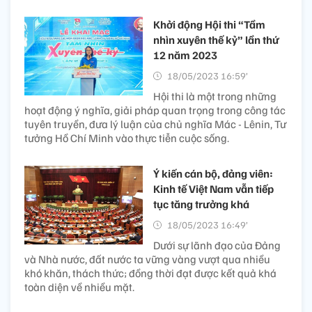
Khởi động Hội thi “Tầm
nhìn xuyên thế kỷ” lần thứ
12 năm 2023
18/05/2023 16:59’
Hội thi là một trong những
hoạt động ý nghĩa, giải pháp quan trọng trong công tác
tuyên truyền, đưa lý luận của chủ nghĩa Mác - Lênin, Tư
tưởng Hồ Chí Minh vào thực tiễn cuộc sống.
Ý kiến cán bộ, đảng viên:
Kinh tế Việt Nam vẫn tiếp
tục tăng trưởng khá
18/05/2023 16:49’
Dưới sự lãnh đạo của Đảng
và Nhà nước, đất nước ta vững vàng vượt qua nhiều
khó khăn, thách thức; đồng thời đạt được kết quả khá
toàn diện về nhiều mặt.