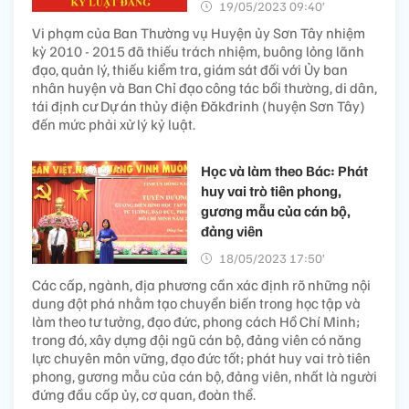
19/05/2023 09:40’
Vi phạm của Ban Thường vụ Huyện ủy Sơn Tây nhiệm
kỳ 2010 - 2015 đã thiếu trách nhiệm, buông lỏng lãnh
đạo, quản lý, thiếu kiểm tra, giám sát đối với Ủy ban
nhân huyện và Ban Chỉ đạo công tác bồi thường, di dân,
tái định cư Dự án thủy điện Đăkđrinh (huyện Sơn Tây)
đến mức phải xử lý kỷ luật.
Học và làm theo Bác: Phát
huy vai trò tiên phong,
gương mẫu của cán bộ,
đảng viên
18/05/2023 17:50’
Các cấp, ngành, địa phương cần xác định rõ những nội
dung đột phá nhằm tạo chuyển biến trong học tập và
làm theo tư tưởng, đạo đức, phong cách Hồ Chí Minh;
trong đó, xây dựng đội ngũ cán bộ, đảng viên có năng
lực chuyên môn vững, đạo đức tốt; phát huy vai trò tiên
phong, gương mẫu của cán bộ, đảng viên, nhất là người
đứng đầu cấp ủy, cơ quan, đoàn thể.