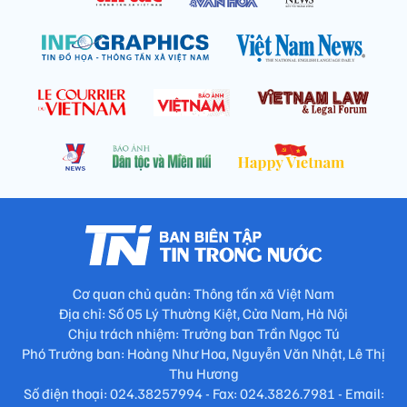
Cơ quan chủ quản: Thông tấn xã Việt Nam
Địa chỉ: Số 05 Lý Thường Kiệt, Cửa Nam, Hà Nội
Chịu trách nhiệm: Trưởng ban Trần Ngọc Tú
Phó Trưởng ban: Hoàng Như Hoa, Nguyễn Văn Nhật, Lê Thị
Thu Hương
Số điện thoại: 024.38257994 - Fax: 024.3826.7981 - Email: