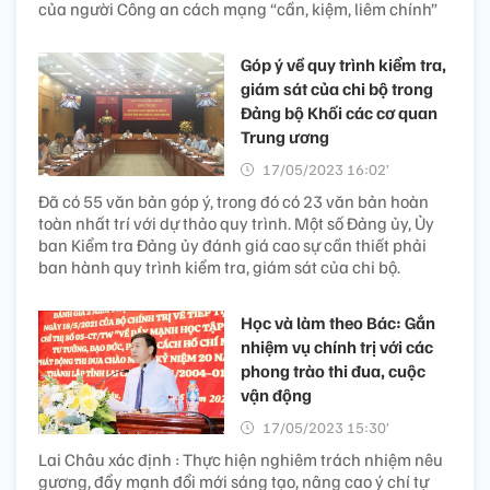
của người Công an cách mạng “cần, kiệm, liêm chính”
Góp ý về quy trình kiểm tra,
giám sát của chi bộ trong
Đảng bộ Khối các cơ quan
Trung ương
17/05/2023 16:02’
Đã có 55 văn bản góp ý, trong đó có 23 văn bản hoàn
toàn nhất trí với dự thảo quy trình. Một số Đảng ủy, Ủy
ban Kiểm tra Đảng ủy đánh giá cao sự cần thiết phải
ban hành quy trình kiểm tra, giám sát của chi bộ.
Học và làm theo Bác: Gắn
nhiệm vụ chính trị với các
phong trào thi đua, cuộc
vận động
17/05/2023 15:30’
Lai Châu xác định : Thực hiện nghiêm trách nhiệm nêu
gương, đẩy mạnh đổi mới sáng tạo, nâng cao ý chí tự