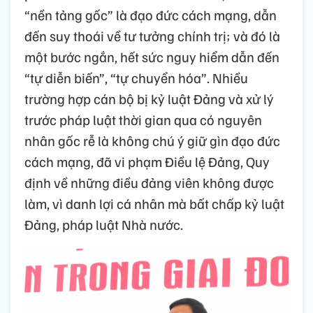
“nền tảng gốc” là đạo đức cách mạng, dẫn
đến suy thoái về tư tưởng chính trị; và đó là
một bước ngắn, hết sức nguy hiểm dẫn đến
“tự diễn biến”, “tự chuyển hóa”. Nhiều
trường hợp cán bộ bị kỷ luật Đảng và xử lý
trước pháp luật thời gian qua có nguyên
nhân gốc rễ là không chú ý giữ gìn đạo đức
cách mạng, đã vi phạm Điều lệ Đảng, Quy
định về những điều đảng viên không được
làm, vì danh lợi cá nhân mà bất chấp kỷ luật
Đảng, pháp luật Nhà nước.