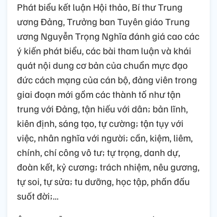
Phát biểu kết luận Hội thảo, Bí thư Trung
ương Đảng, Trưởng ban Tuyên giáo Trung
ương Nguyễn Trọng Nghĩa đánh giá cao các
ý kiến phát biểu, các bài tham luận và khái
quát nội dung cơ bản của chuẩn mực đạo
đức cách mạng của cán bộ, đảng viên trong
giai đoạn mới gồm các thành tố như tận
trung với Đảng, tận hiếu với dân; bản lĩnh,
kiên định, sáng tạo, tự cường; tận tụy với
việc, nhân nghĩa với người; cần, kiệm, liêm,
chính, chí công vô tư; tự trọng, danh dự,
đoàn kết, kỷ cương; trách nhiệm, nêu gương,
tự soi, tự sửa; tu dưỡng, học tập, phấn đấu
suốt đời;...