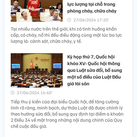
lực lượng tại chỗ trong
phòng cháy, chữa cháy
27/06/2024 17:20’
Tại nhiều nước trên thế giới, khi có tình huống khẩn
cấp, có cháy, nổ thì đều điều động cùng một lúc ba lực
lượng là: cảnh sát, chữa cháy, y tế.
Kỳ họp thứ 7, Quốc hội
khóa XV: Quốc hội thông
qua Luật sửa đổi, bổ sung
một số điều của Luật Đấu
giá tài sản
27/06/2024 16:40’
Tiếp thu ý kiến của đại biểu Quốc hội, để tăng cường
tính rõ ràng, minh bạch, dự thảo Luật đã được chỉnh lý
theo hướng sửa đổi, bổ sung quy định tại điểm a khoản
2 Điều 34 về một trong những nội dung chính của Quy
chế cuộc đấu giá.