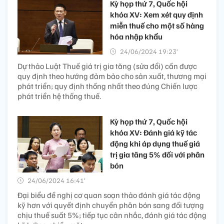
Kỳ họp thứ 7, Quốc hội
khóa XV: Xem xét quy định
miễn thuế cho một số hàng
hóa nhập khẩu
24/06/2024 19:23’
Dự thảo Luật Thuế giá trị gia tăng (sửa đổi) cần được
quy định theo hướng đảm bảo cho sản xuất, thương mại
phát triển; quy định thống nhất theo đúng Chiến lược
phát triển hệ thống thuế.
Kỳ họp thứ 7, Quốc hội
khóa XV: Đánh giá kỹ tác
động khi áp dụng thuế giá
trị gia tăng 5% đối với phân
bón
24/06/2024 16:41’
Đại biểu đề nghị cơ quan soạn thảo đánh giá tác động
kỹ hơn với quyết định chuyển phân bón sang đối tượng
chịu thuế suất 5%; tiếp tục cân nhắc, đánh giá tác động