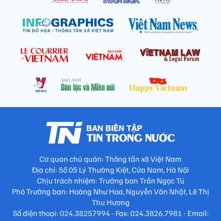
Cơ quan chủ quản: Thông tấn xã Việt Nam
Địa chỉ: Số 05 Lý Thường Kiệt, Cửa Nam, Hà Nội
Chịu trách nhiệm: Trưởng ban Trần Ngọc Tú
Phó Trưởng ban: Hoàng Như Hoa, Nguyễn Văn Nhật, Lê Thị
Thu Hương
Số điện thoại: 024.38257994 - Fax: 024.3826.7981 - Email: