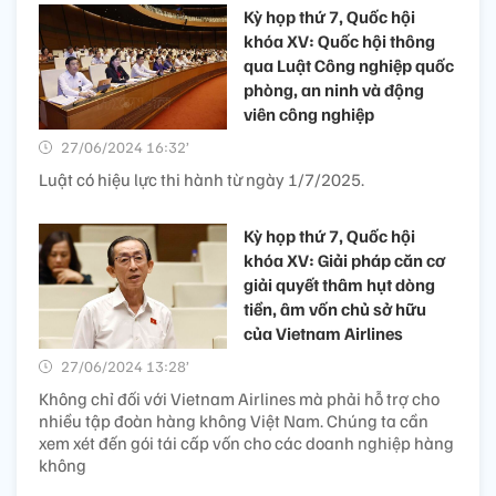
Kỳ họp thứ 7, Quốc hội
khóa XV: Quốc hội thông
qua Luật Công nghiệp quốc
phòng, an ninh và động
viên công nghiệp
27/06/2024 16:32’
Luật có hiệu lực thi hành từ ngày 1/7/2025.
Kỳ họp thứ 7, Quốc hội
khóa XV: Giải pháp căn cơ
giải quyết thâm hụt dòng
tiền, âm vốn chủ sở hữu
của Vietnam Airlines
27/06/2024 13:28’
Không chỉ đối với Vietnam Airlines mà phải hỗ trợ cho
nhiều tập đoàn hàng không Việt Nam. Chúng ta cần
xem xét đến gói tái cấp vốn cho các doanh nghiệp hàng
không