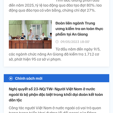
đến năm 2025, tỷ lệ lao động qua đào tạo đạt 80%; lao
động qua đào tạo có văn bằng, chứng chỉ đạt 27%.
Đoàn liên ngành Trung
ương kiểm tra an toàn thực
phẩm tại An Giang
09/05/2023 18:00’
Từ đầu năm đến ngày 9/5,
các ngành chức năng An Giang đã kiểm tra 1.712 cơ
sở, phát hiện 95 cơ sở vi phạm.
Chính sách mới
Nghị quyết số 23-NQ/TW: Người Việt Nam ở nước
ngoài là bộ phận đặc biệt trong khối đại đoàn kết toàn
dân tộc
Công tác người Việt Nam ở nước ngoài có vai trò quan
trọng trong triển khai đường lối đối ngoại của Đảng.