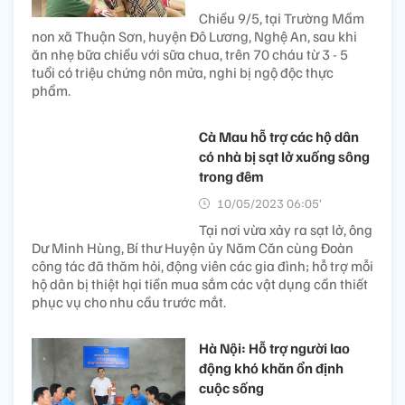
Chiều 9/5, tại Trường Mầm
non xã Thuận Sơn, huyện Đô Lương, Nghệ An, sau khi
ăn nhẹ bữa chiều với sữa chua, trên 70 cháu từ 3 - 5
tuổi có triệu chứng nôn mửa, nghi bị ngộ độc thực
phẩm.
Cà Mau hỗ trợ các hộ dân
có nhà bị sạt lở xuống sông
trong đêm
10/05/2023 06:05’
Tại nơi vừa xảy ra sạt lở, ông
Dư Minh Hùng, Bí thư Huyện ủy Năm Căn cùng Đoàn
công tác đã thăm hỏi, động viên các gia đình; hỗ trợ mỗi
hộ dân bị thiệt hại tiền mua sắm các vật dụng cần thiết
phục vụ cho nhu cầu trước mắt.
Hà Nội: Hỗ trợ người lao
động khó khăn ổn định
cuộc sống