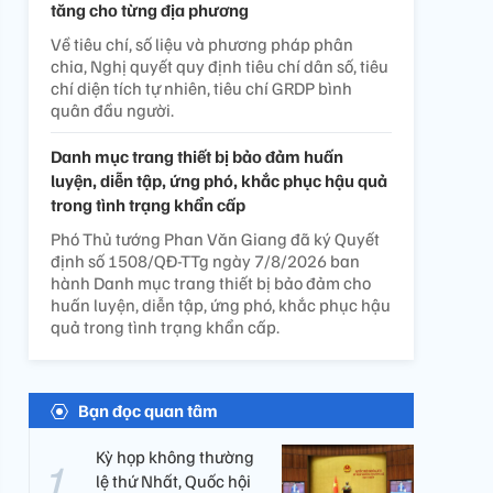
tăng cho từng địa phương
Về tiêu chí, số liệu và phương pháp phân
chia, Nghị quyết quy định tiêu chí dân số, tiêu
chí diện tích tự nhiên, tiêu chí GRDP bình
quân đầu người.
Danh mục trang thiết bị bảo đảm huấn
luyện, diễn tập, ứng phó, khắc phục hậu quả
trong tình trạng khẩn cấp
Phó Thủ tướng Phan Văn Giang đã ký Quyết
định số 1508/QĐ-TTg ngày 7/8/2026 ban
hành Danh mục trang thiết bị bảo đảm cho
huấn luyện, diễn tập, ứng phó, khắc phục hậu
quả trong tình trạng khẩn cấp.
Bạn đọc quan tâm
Kỳ họp không thường
lệ thứ Nhất, Quốc hội