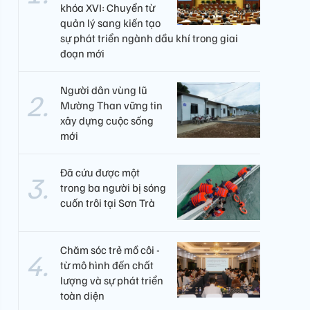
khóa XVI: Chuyển từ
quản lý sang kiến tạo
sự phát triển ngành dầu khí trong giai
đoạn mới
Người dân vùng lũ
Mường Than vững tin
xây dựng cuộc sống
mới
Đã cứu được một
trong ba người bị sóng
cuốn trôi tại Sơn Trà
Chăm sóc trẻ mồ côi -
từ mô hình đến chất
lượng và sự phát triển
toàn diện