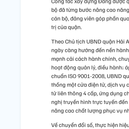
Công tác xây dựng Đảng được quậ
bộ đã từng bước nâng cao năng 
cán bộ, đảng viên góp phần qua
trị của quận.
Theo Chủ tịch UBND quận Hải A
ngày càng hướng đến nền hành 
mạnh cải cách hành chính, chuy
hoạt động quản lý, điều hành; á
chuẩn ISO 9001-2008, UBND qu
thống một cửa điện tử, dịch vụ
tử liên thông 4 cấp, ứng dụng c
nghị truyền hình trực tuyến đế
nâng cao chất lượng phục vụ n
Về chuyển đổi số, thực hiện hi