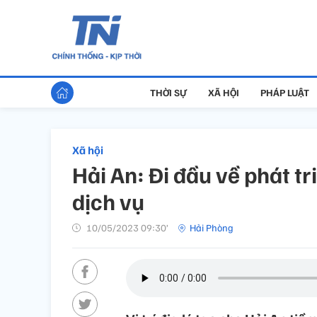
THỜI SỰ
XÃ HỘI
PHÁP LUẬT
Xã hội
Hải An: Đi đầu về phát t
dịch vụ
10/05/2023 09:30’
Hải Phòng