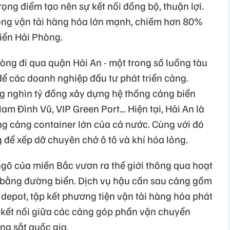
trọng điểm tạo nên sự kết nối đồng bộ, thuận lợi.
ộng vận tải hàng hóa lớn mạnh, chiếm hơn 80%
iển Hải Phòng.
òng đi qua quận Hải An - một trong số luồng tàu
 để các doanh nghiệp đầu tư phát triển cảng.
g nghìn tỷ đồng xây dựng hệ thống cảng biển
am Đình Vũ, VIP Green Port... Hiện tại, Hải An là
g cảng container lớn của cả nước. Cùng với đó
để xếp dỡ chuyên chở ô tô và khí hóa lỏng.
ngõ của miền Bắc vươn ra thế giới thông qua hoạt
bằng đường biển. Dịch vụ hậu cần sau cảng gồm
 depot, tập kết phương tiện vận tải hàng hóa phát
 kết nối giữa các cảng góp phần vận chuyển
ng sắt quốc gia.