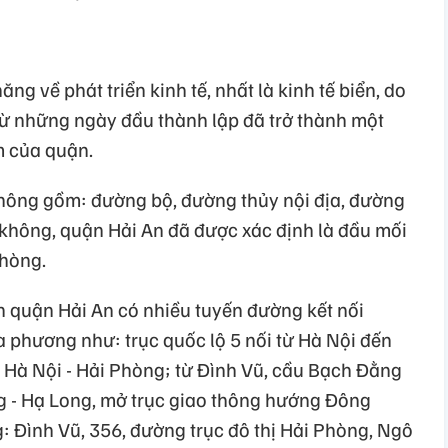
năng về phát triển kinh tế, nhất là kinh tế biển, do
từ những ngày đầu thành lập đã trở thành một
m của quận.
 thông gồm: đường bộ, đường thủy nội địa, đường
không, quận Hải An đã được xác định là đầu mối
Phòng.
n quận Hải An có nhiều tuyến đường kết nối
a phương như: trục quốc lộ 5 nối từ Hà Nội đến
c Hà Nội - Hải Phòng; từ Đình Vũ, cầu Bạch Đằng
g - Hạ Long, mở trục giao thông hướng Đông
g: Đình Vũ, 356, đường trục đô thị Hải Phòng, Ngô