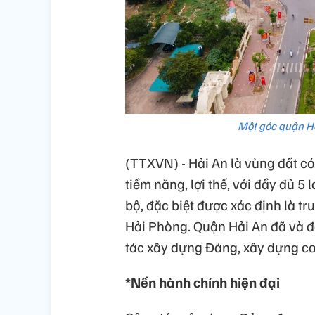
Một góc quận Hả
(TTXVN) - Hải An là vùng đất có
tiềm năng, lợi thế, với đầy đủ 5
bộ, đặc biệt được xác định là t
Hải Phòng. Quận Hải An đã và đa
tác xây dựng Đảng, xây dựng cơ s
*Nền hành chính hiện đại