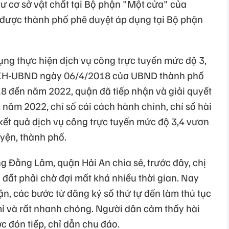
ư cơ sở vật chất tại Bộ phận "Một cửa" của
 được thành phố phê duyệt áp dụng tại Bộ phận
ng thực hiện dịch vụ công trực tuyến mức độ 3,
/KH-UBND ngày 06/4/2018 của UBND thành phố
8 đến năm 2022, quận đã tiếp nhận và giải quyết
, năm 2022, chỉ số cải cách hành chính, chỉ số hài
kết quả dịch vụ công trực tuyến mức độ 3,4 vươn
yện, thành phố.
 Đằng Lâm, quận Hải An chia sẻ, trước đây, chị
à đất phải chờ đợi mất khá nhiều thời gian. Nay
n, các bước từ đăng ký số thứ tự đến làm thủ tục
ỉ và rất nhanh chóng. Người dân cảm thấy hài
c đón tiếp, chỉ dẫn chu đáo.