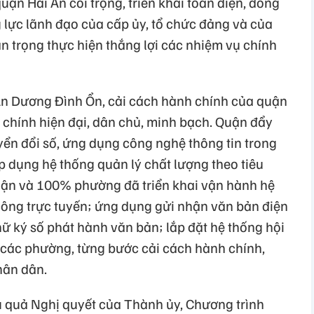
n Hải An coi trọng, triển khai toàn diện, đồng
lực lãnh đạo của cấp ủy, tổ chức đảng và của
n trọng thực hiện thắng lợi các nhiệm vụ chính
n Dương Đình Ổn, cải cách hành chính của quận
chính hiện đại, dân chủ, minh bạch. Quận đẩy
ển đổi số, ứng dụng công nghệ thông tin trong
p dụng hệ thống quản lý chất lượng theo tiêu
ận và 100% phường đã triển khai vận hành hệ
 công trực tuyến; ứng dụng gửi nhận văn bản điện
hữ ký số phát hành văn bản; lắp đặt hệ thống hội
n các phường, từng bước cải cách hành chính,
hân dân.
ệu quả Nghị quyết của Thành ủy, Chương trình