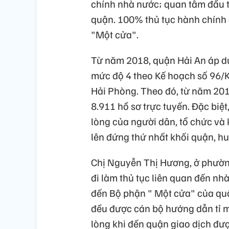
chính nhà nước; quan tâm đầu t
quận. 100% thủ tục hành chính
"Một cửa".
Từ năm 2018, quận Hải An áp dụ
mức độ 4 theo Kế hoạch số 96
Hải Phòng. Theo đó, từ năm 201
8.911 hồ sơ trực tuyến. Đặc biệt
lòng của người dân, tổ chức và 
lên đứng thứ nhất khối quận, hu
Chị Nguyễn Thị Hương, ở phường
đi làm thủ tục liên quan đến nh
đến Bộ phận " Một cửa" của quậ
đều được cán bộ hướng dẫn tỉ m
lòng khi đến quận giao dịch đượ