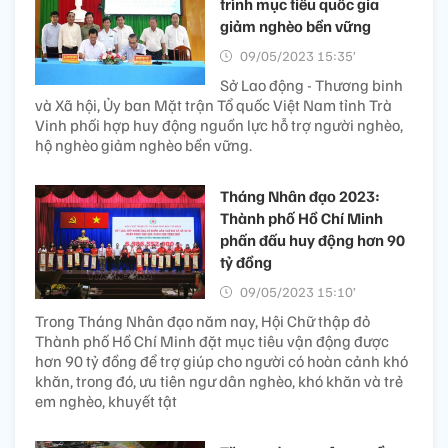
trình mục tiêu quốc gia
giảm nghèo bền vững
09/05/2023 15:35’
Sở Lao động - Thương binh
và Xã hội, Ủy ban Mặt trận Tổ quốc Việt Nam tỉnh Trà
Vinh phối hợp huy động nguồn lực hỗ trợ người nghèo,
hộ nghèo giảm nghèo bền vững.
Tháng Nhân đạo 2023:
Thành phố Hồ Chí Minh
phấn đấu huy động hơn 90
tỷ đồng
09/05/2023 15:10’
Trong Tháng Nhân đạo năm nay, Hội Chữ thập đỏ
Thành phố Hồ Chí Minh đặt mục tiêu vận động được
hơn 90 tỷ đồng để trợ giúp cho người có hoàn cảnh khó
khăn, trong đó, ưu tiên ngư dân nghèo, khó khăn và trẻ
em nghèo, khuyết tật