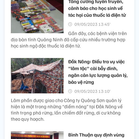
Tăng cường tuyên truyền,
cảnh báo cho học sinh về
tác hại của thuốc lá điện tử
09/05/2023 13:45’
Gần đây, các bệnh viện trên
địa bàn tỉnh Quảng Ninh đã cấp cứu nhiều trường hợp
học sinh ngộ độc thuốc lá điện tử.
Đắk Nông: Điều tra vụ việc
"lâm tặc" cài bẫy đinh,
ngăn cản lực lượng quản lý,
bảo vệ rừng
09/05/2023 13:10’
Lâm phần được giao cho Công ty Quảng Sơn quản lý
hiện là một trong những “điểm nóng” tại Đắk Nông về
tình trạng phá rừng, lấn chiếm đất rừng, di cư không
theo quy hoạch.
Bình Thuận quy định vùng