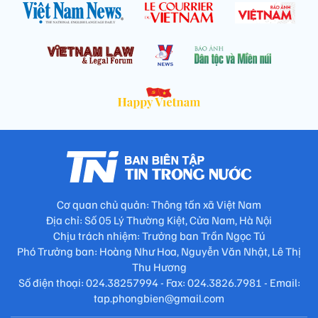
Cơ quan chủ quản: Thông tấn xã Việt Nam
Địa chỉ: Số 05 Lý Thường Kiệt, Cửa Nam, Hà Nội
Chịu trách nhiệm: Trưởng ban Trần Ngọc Tú
Phó Trưởng ban: Hoàng Như Hoa, Nguyễn Văn Nhật, Lê Thị
Thu Hương
Số điện thoại: 024.38257994 - Fax: 024.3826.7981 - Email:
tap.phongbien@gmail.com