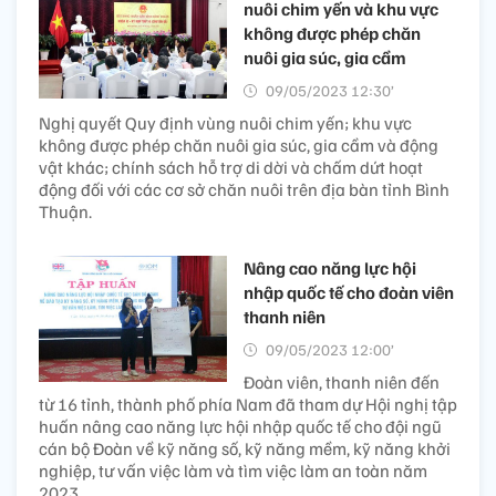
nuôi chim yến và khu vực
không được phép chăn
nuôi gia súc, gia cầm
09/05/2023 12:30’
Nghị quyết Quy định vùng nuôi chim yến; khu vực
không được phép chăn nuôi gia súc, gia cầm và động
vật khác; chính sách hỗ trợ di dời và chấm dứt hoạt
động đối với các cơ sở chăn nuôi trên địa bàn tỉnh Bình
Thuận.
Nâng cao năng lực hội
nhập quốc tế cho đoàn viên
thanh niên
09/05/2023 12:00’
Đoàn viên, thanh niên đến
từ 16 tỉnh, thành phố phía Nam đã tham dự Hội nghị tập
huấn nâng cao năng lực hội nhập quốc tế cho đội ngũ
cán bộ Đoàn về kỹ năng số, kỹ năng mềm, kỹ năng khởi
nghiệp, tư vấn việc làm và tìm việc làm an toàn năm
2023.