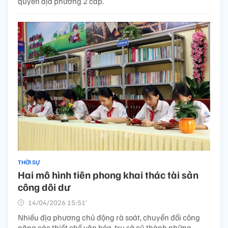
quyền địa phương 2 cấp.
THỜI SỰ
Hai mô hình tiên phong khai thác tài sản
công dôi dư
14/04/2026 15:51’
Nhiều địa phương chủ động rà soát, chuyển đổi công
năng các thiết chế văn hóa, trụ sở cũ thành những