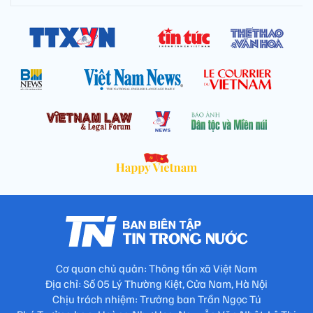
Cơ quan chủ quản: Thông tấn xã Việt Nam