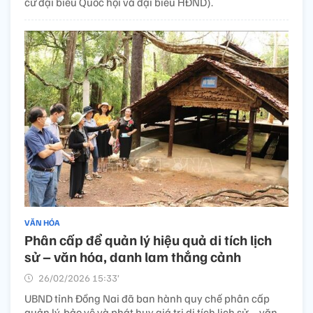
cử đại biểu Quốc hội và đại biểu HĐND).
VĂN HÓA
Phân cấp để quản lý hiệu quả di tích lịch
sử – văn hóa, danh lam thắng cảnh
26/02/2026 15:33’
UBND tỉnh Đồng Nai đã ban hành quy chế phân cấp
quản lý, bảo vệ và phát huy giá trị di tích lịch sử – văn