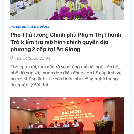
CHÍNH PHỦ HÀNH ĐỘNG
Phó Thủ tướng Chính phủ Phạm Thị Thanh
Trà kiểm tra mô hình chính quyền địa
phương 2 cấp tại An Giang
18/03/2026 20:04’
Thời gian tới, tỉnh cần rà soát tổng thể đội ngũ cán bộ,
nhất là cấp xã; mạnh dạn điều động cán bộ cấp tỉnh về
hỗ trợ những lĩnh vực còn thiếu như công nghệ thông
tin, quản lý đất đai...