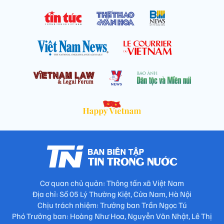
Cơ quan chủ quản: Thông tấn xã Việt Nam
Địa chỉ: Số 05 Lý Thường Kiệt, Cửa Nam, Hà Nội
Chịu trách nhiệm: Trưởng ban Trần Ngọc Tú
Phó Trưởng ban: Hoàng Như Hoa, Nguyễn Văn Nhật, Lê Thị