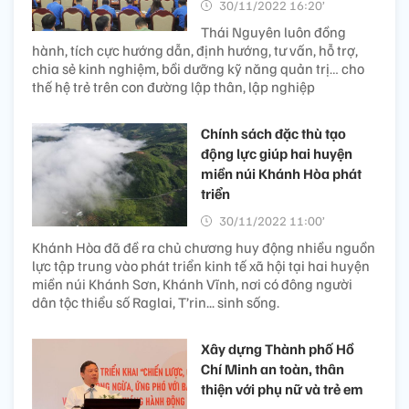
30/11/2022 16:20’
Thái Nguyên luôn đồng
hành, tích cực hướng dẫn, định hướng, tư vấn, hỗ trợ,
chia sẻ kinh nghiệm, bồi dưỡng kỹ năng quản trị… cho
thế hệ trẻ trên con đường lập thân, lập nghiệp
Chính sách đặc thù tạo
động lực giúp hai huyện
miền núi Khánh Hòa phát
triển
30/11/2022 11:00’
Khánh Hòa đã đề ra chủ chương huy động nhiều nguồn
lực tập trung vào phát triển kinh tế xã hội tại hai huyện
miền núi Khánh Sơn, Khánh Vĩnh, nơi có đông người
dân tộc thiểu số Raglai, T’rin... sinh sống.
Xây dựng Thành phố Hồ
Chí Minh an toàn, thân
thiện với phụ nữ và trẻ em