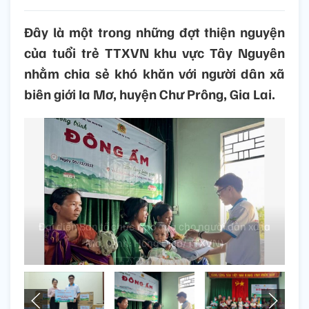
Đây là một trong những đợt thiện nguyện
của tuổi trẻ TTXVN khu vực Tây Nguyên
nhằm chia sẻ khó khăn với người dân xã
biên giới Ia Mơ, huyện Chư Prông, Gia Lai.
Đại diện Ban tổ chức trao quà cho người dân xã Ia
Mơ. (Ảnh: Hồng Điệp/TTXVN)