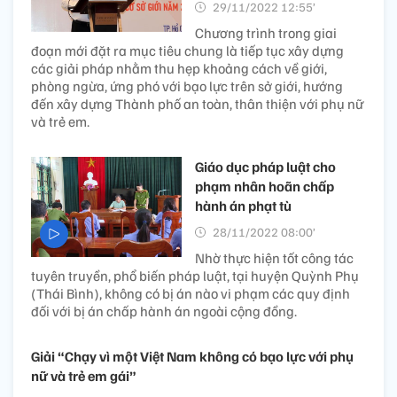
29/11/2022 12:55’
Chương trình trong giai
đoạn mới đặt ra mục tiêu chung là tiếp tục xây dựng
các giải pháp nhằm thu hẹp khoảng cách về giới,
phòng ngừa, ứng phó với bạo lực trên sở giới, hướng
đến xây dựng Thành phố an toàn, thân thiện với phụ nữ
và trẻ em.
Giáo dục pháp luật cho
phạm nhân hoãn chấp
hành án phạt tù
28/11/2022 08:00’
Nhờ thực hiện tốt công tác
tuyên truyền, phổ biến pháp luật, tại huyện Quỳnh Phụ
(Thái Bình), không có bị án nào vi phạm các quy định
đối với bị án chấp hành án ngoài cộng đồng.
Giải “Chạy vì một Việt Nam không có bạo lực với phụ
nữ và trẻ em gái”