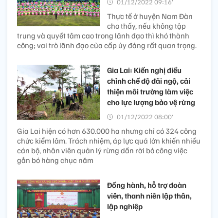
01/12/2022 09:16’
Thực tế ở huyện Nam Đàn
cho thấy, nếu không tập
trung và quyết tâm cao trong lãnh đạo thì khó thành
công; vai trò lãnh đạo của cấp ủy đảng rất quan trọng.
Gia Lai: Kiến nghị điều
chỉnh chế độ đãi ngộ, cải
thiện môi trường làm việc
cho lực lượng bảo vệ rừng
01/12/2022 08:00’
Gia Lai hiện có hơn 630.000 ha nhưng chỉ có 324 công
chức kiểm lâm. Trách nhiệm, áp lực quá lớn khiến nhiều
cán bộ, nhân viên quản lý rừng dần rời bỏ công việc
gắn bó hàng chục năm
Đồng hành, hỗ trợ đoàn
viên, thanh niên lập thân,
lập nghiệp