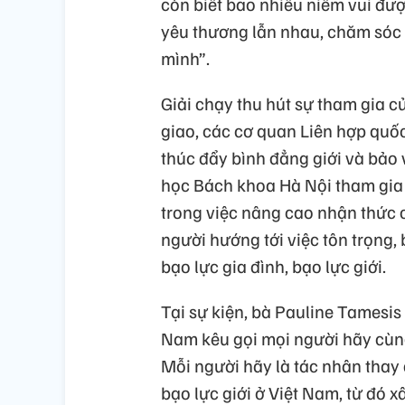
còn biết bao nhiêu niềm vui được
yêu thương lẫn nhau, chăm sóc
mình”.
Giải chạy thu hút sự tham gia c
giao, các cơ quan Liên hợp quốc
thúc đẩy bình đẳng giới và bảo 
học Bách khoa Hà Nội tham gia g
trong việc nâng cao nhận thức c
người hướng tới việc tôn trọng,
bạo lực gia đình, bạo lực giới.
Tại sự kiện, bà Pauline Tamesis 
Nam kêu gọi mọi người hãy cùng
Mỗi người hãy là tác nhân thay 
bạo lực giới ở Việt Nam, từ đó x