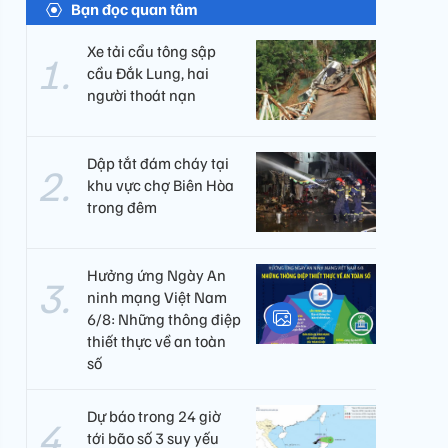
Bạn đọc quan tâm
Xe tải cẩu tông sập
cầu Đắk Lung, hai
người thoát nạn
Dập tắt đám cháy tại
khu vực chợ Biên Hòa
trong đêm
Hưởng ứng Ngày An
ninh mạng Việt Nam
6/8: Những thông điệp
thiết thực về an toàn
số
Dự báo trong 24 giờ
tới bão số 3 suy yếu