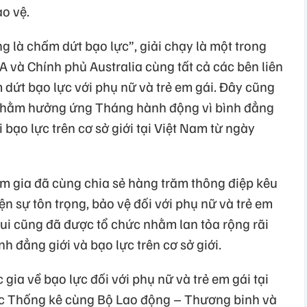
o vệ.
g là chấm dứt bạo lực”, giải chạy là một trong
và Chính phủ Australia cùng tất cả các bên liên
 dứt bạo lực với phụ nữ và trẻ em gái. Đây cũng
nhằm hưởng ứng Tháng hành động vì bình đẳng
 bạo lực trên cơ sở giới tại Việt Nam từ ngày
am gia đã cùng chia sẻ hàng trăm thông điệp kêu
iện sự tôn trọng, bảo vệ đối với phụ nữ và trẻ em
vui cũng đã được tổ chức nhằm lan tỏa rộng rãi
nh đẳng giới và bạo lực trên cơ sở giới.
gia về bạo lực đối với phụ nữ và trẻ em gái tại
c Thống kê cùng Bộ Lao động – Thương binh và