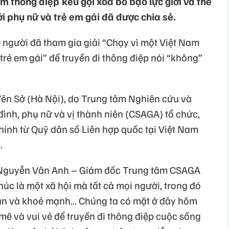
m thông điệp kêu gọi xóa bỏ bạo lực giới và thể
ới phụ nữ và trẻ em gái đã được chia sẻ.
 người đã tham gia giải “Chạy vì một Việt Nam
trẻ em gái” để truyền đi thông điệp nói “không”
 Yên Sở (Hà Nội), do Trung tâm Nghiên cứu và
đình, phụ nữ và vị thành niên (CSAGA) tổ chức,
 chính từ Quỹ dân số Liên hợp quốc tại Việt Nam
.
à Nguyễn Vân Anh – Giám đốc Trung tâm CSAGA
úc là một xã hội mà tất cả mọi người, trong đó
oàn và khoẻ mạnh… Chúng ta có mặt ở đây hôm
mẽ và vui vẻ để truyền đi thông điệp cuộc sống