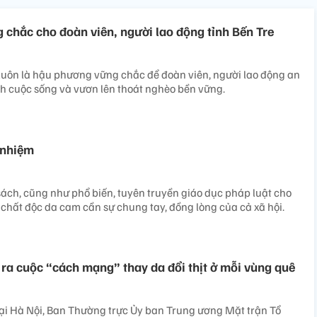
chắc cho đoàn viên, người lao động tỉnh Bến Tre
luôn là hậu phương vững chắc để đoàn viên, người lao động an
nh cuộc sống và vươn lên thoát nghèo bền vững.
 nhiệm
 sách, cũng như phổ biến, tuyên truyền giáo dục pháp luật cho
chất độc da cam cần sự chung tay, đồng lòng của cả xã hội.
ra cuộc “cách mạng” thay da đổi thịt ở mỗi vùng quê
ại Hà Nội, Ban Thường trực Ủy ban Trung ương Mặt trận Tổ