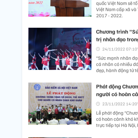
quốc Việt Nam sẽ tổ
Việt Nam cấp xã và 
2017 - 2022.
Chương trình "Sứ
trị nhân đạo tro
24/11/2022 07:10’
“Sức mạnh nhân đạo
cá nhân có nhiều đó
đẹp, hành động tử t
Phát động Chương
người có hoàn c
23/11/2022 14:20’
Lễ phát động “Chươn
có hoàn cảnh khó kh
trực tiếp tại Hà Nội