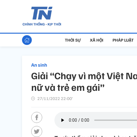
THỜI SỰ
XÃ HỘI
PHÁP LUẬT
An sinh
Giải “Chạy vì một Việt N
nữ và trẻ em gái”
27/11/2022 22:00’