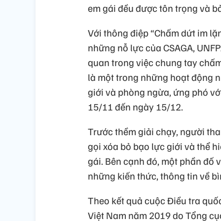
em gái đều được tôn trọng và bả
Với thông điệp “Chấm dứt im lặn
những nỗ lực của CSAGA, UNFPA 
quan trong việc chung tay chấm
là một trong những hoạt động 
giới và phòng ngừa, ứng phó với
15/11 đến ngày 15/12.
Trước thềm giải chạy, người th
gọi xóa bỏ bạo lực giới và thể h
gái. Bên cạnh đó, một phần đố 
những kiến thức, thông tin về bì
Theo kết quả cuộc Điều tra quốc 
Việt Nam năm 2019 do Tổng cụ