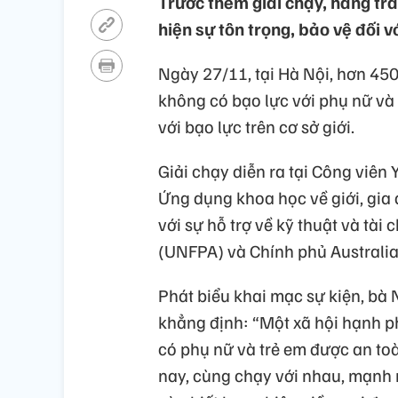
Trước thềm giải chạy, hàng tră
hiện sự tôn trọng, bảo vệ đối v
Ngày 27/11, tại Hà Nội, hơn 450
không có bạo lực với phụ nữ và 
với bạo lực trên cơ sở giới.
Giải chạy diễn ra tại Công viên
Ứng dụng khoa học về giới, gia 
với sự hỗ trợ về kỹ thuật và tài
(UNFPA) và Chính phủ Australia
Phát biểu khai mạc sự kiện, b
khẳng định: “Một xã hội hạnh ph
có phụ nữ và trẻ em được an t
nay, cùng chạy với nhau, mạnh 