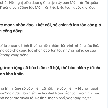
 chức Hội nghị biểu dương Chủ tịch Ủy ban Mặt trận Tổ quốc
Trưởng ban Công tác Mặt trận tiêu biểu toàn quốc giai đoạn
c mạnh nhân đạo": Kết nối, sẻ chia và lan tỏa các giá
ng cộng đồng
” là chương trình thường niên nhằm tôn vinh những tập thể,
ng góp cho công tác nhân đạo, lan tỏa những nghĩa cử cao
ế trong cộng đồng.
 trình tặng sổ bảo hiểm xã hội, thẻ bảo hiểm y tế cho
ảnh khó khăn
g trình tặng sổ bảo hiểm xã hội, thẻ bảo hiểm y tế cho người
ăn” đã được Bảo hiểm xã hội Việt Nam tổ chức theo hình thức
, kết hợp trực tuyến tới 63 tỉnh, thành phố, vào sáng 23/11.