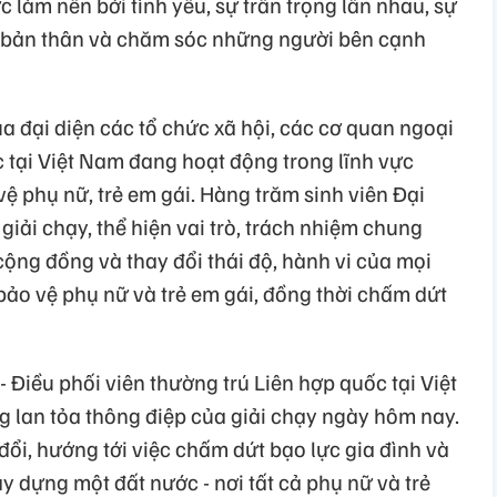
 làm nên bởi tình yêu, sự trân trọng lẫn nhau, sự
 bản thân và chăm sóc những người bên cạnh
ủa đại diện các tổ chức xã hội, các cơ quan ngoại
 tại Việt Nam đang hoạt động trong lĩnh vực
vệ phụ nữ, trẻ em gái. Hàng trăm sinh viên Đại
iải chạy, thể hiện vai trò, trách nhiệm chung
ộng đồng và thay đổi thái độ, hành vi của mọi
 bảo vệ phụ nữ và trẻ em gái, đồng thời chấm dứt
- Điều phối viên thường trú Liên hợp quốc tại Việt
 lan tỏa thông điệp của giải chạy ngày hôm nay.
đổi, hướng tới việc chấm dứt bạo lực gia đình và
ây dựng một đất nước - nơi tất cả phụ nữ và trẻ