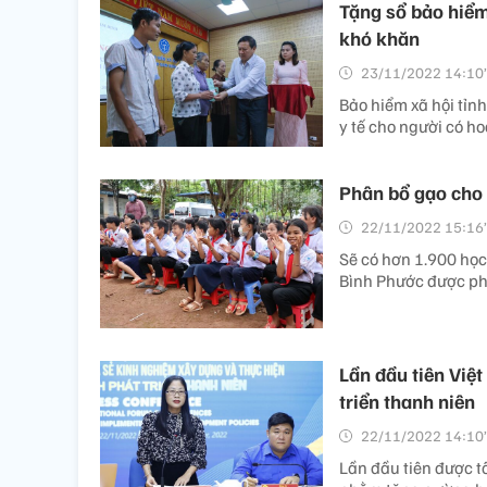
Tặng sổ bảo hiểm
khó khăn
23/11/2022 14:10’
Bảo hiểm xã hội tỉn
y tế cho người có h
Phân bổ gạo cho 
22/11/2022 15:16’
Sẽ có hơn 1.900 học 
Bình Phước được ph
Lần đầu tiên Việ
triển thanh niên
22/11/2022 14:10’
Lần đầu tiên được tổ