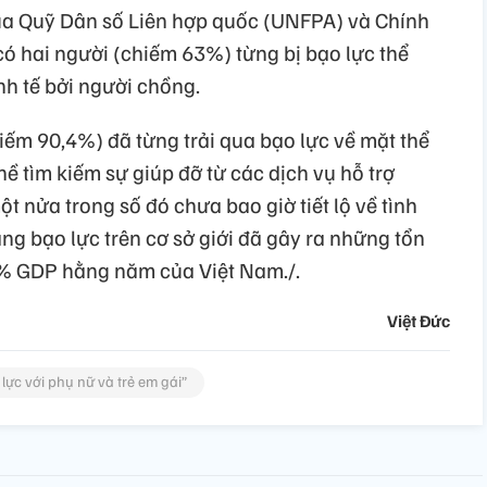
 của Quỹ Dân số Liên hợp quốc (UNFPA) và Chính
 có hai người (chiếm 63%) từng bị bạo lực thể
inh tế bởi người chồng.
iếm 90,4%) đã từng trải qua bạo lực về mặt thể
ề tìm kiếm sự giúp đỡ từ các dịch vụ hỗ trợ
t nửa trong số đó chưa bao giờ tiết lộ về tình
ạng bạo lực trên cơ sở giới đã gây ra những tổn
,8% GDP hằng năm của Việt Nam./.
Việt Đức
lực với phụ nữ và trẻ em gái”