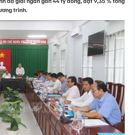
nh đã giải ngân gần 44 tỷ đồng, đạt 9,35 % tổng
ương trình.