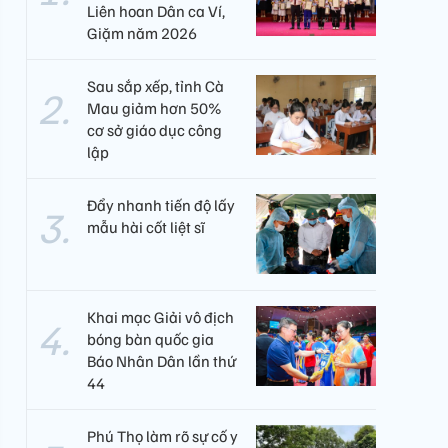
Liên hoan Dân ca Ví,
Giặm năm 2026
Sau sắp xếp, tỉnh Cà
Mau giảm hơn 50%
cơ sở giáo dục công
lập
Đẩy nhanh tiến độ lấy
mẫu hài cốt liệt sĩ
Khai mạc Giải vô địch
bóng bàn quốc gia
Báo Nhân Dân lần thứ
44
Phú Thọ làm rõ sự cố y