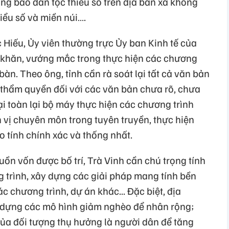
ng bào dân tộc thiểu số trên địa bàn xã không
iểu số và miền núi….
 Hiếu, Ủy viên thường trực Ủy ban Kinh tế của
 khăn, vướng mắc trong thực hiện các chương
 bàn. Theo ông, tỉnh cần rà soát lại tất cả văn bản
thẩm quyền đối với các văn bản chưa rõ, chưa
ại toàn lại bộ máy thực hiện các chương trình
 vị chuyên môn trong tuyên truyền, thực hiện
tính chính xác và thống nhất.
ồn vốn được bố trí, Trà Vinh cần chú trọng tính
g trình, xây dựng các giải pháp mang tính bền
 chương trình, dự án khác... Đặc biệt, địa
 dựng các mô hình giảm nghèo để nhân rộng;
của đối tượng thụ hưởng là người dân để tăng