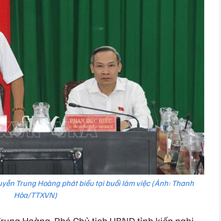
uyễn Trung Hoàng phát biểu tại buổi làm việc (Ảnh: Thanh
Hòa/TTXVN)
Trung Hoàng, Phó Chủ tịch UBND tỉnh kiến nghị