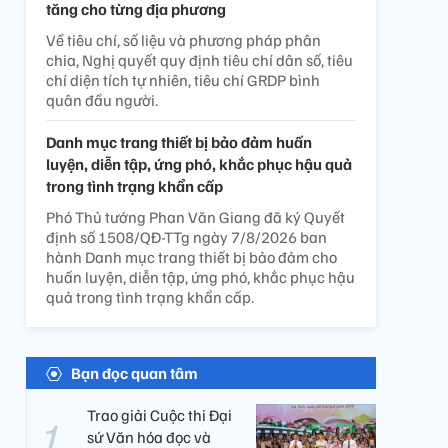
tăng cho từng địa phương
Về tiêu chí, số liệu và phương pháp phân
chia, Nghị quyết quy định tiêu chí dân số, tiêu
chí diện tích tự nhiên, tiêu chí GRDP bình
quân đầu người.
Danh mục trang thiết bị bảo đảm huấn
luyện, diễn tập, ứng phó, khắc phục hậu quả
trong tình trạng khẩn cấp
Phó Thủ tướng Phan Văn Giang đã ký Quyết
định số 1508/QĐ-TTg ngày 7/8/2026 ban
hành Danh mục trang thiết bị bảo đảm cho
huấn luyện, diễn tập, ứng phó, khắc phục hậu
quả trong tình trạng khẩn cấp.
Bạn đọc quan tâm
Trao giải Cuộc thi Đại
sứ Văn hóa đọc và