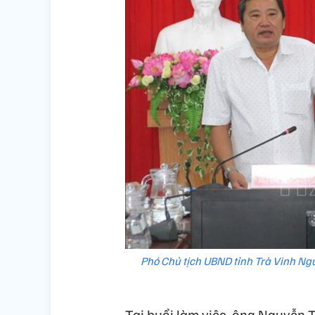
Phó Chủ tịch UBND tỉnh Trà Vinh Ng
Tại buổi làm việc, ông Nguyễn 