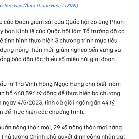
i làm việc (Ảnh: Thanh Hòa/TTXVN)
c của Đoàn giám sát của Quốc hội do ông Phan
Ủy ban Kinh tế của Quốc hội làm Tổ trưởng đã có
về tình hình thực hiện 3 chương trình mục tiêu
y dựng nông thôn mới, giảm nghèo bền vững và
 đồng bào dân tộc thiểu số miền núi giai đoạn
ầu tư Trà Vinh Hồng Ngọc Hưng cho biết, năm
ân bổ 468,596 tỷ đồng để thực hiện ba chương
n ngày 4/5/2023, tỉnh đã giải ngân gần 44 tỷ
n để thực hiện các chương trình.
chuẩn nông thôn mới, 29 xã nông thôn mới nâng
 Thủ tướng Chính phủ quyết định công nhận đạt