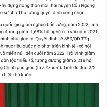
xây dựng nông thôn mới; hai huyện Cầu Ngang
ồ sơ chờ Thủ tướng quyết định công nhận.
u quốc gia giảm nghèo bền vững, năm 2022, tỉnh
ng đương giảm 1,68% hộ nghèo so với năm 2021,
Chính phủ giao tại Quyết định số 653/QĐ-TTg
 mục tiêu quốc gia phát triển kinh tế - xã hội
 và miền núi, đến cuối năm 2022, Trà Vinh giảm
ân tộc thiểu số, tương đương giảm 2.218 hộ,
g Chính phủ giao (là 3%/năm). Tỉnh đã đưa 2/2
c biệt khó khăn.