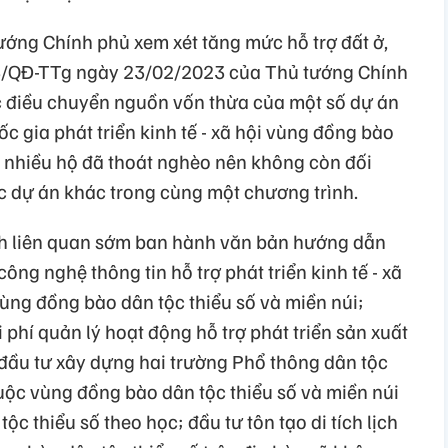
ướng Chính phủ xem xét tăng mức hỗ trợ đất ở,
23/QĐ-TTg ngày 23/02/2023 của Thủ tướng Chính
 điều chuyển nguồn vốn thừa của một số dự án
c gia phát triển kinh tế - xã hội vùng đồng bào
o nhiều hộ đã thoát nghèo nên không còn đối
ác dự án khác trong cùng một chương trình.
nh liên quan sớm ban hành văn bản hướng dẫn
ng nghệ thông tin hỗ trợ phát triển kinh tế - xã
vùng đồng bào dân tộc thiểu số và miền núi;
phí quản lý hoạt động hỗ trợ phát triển sản xuất
h đầu tư xây dựng hai trường Phổ thông dân tộc
huộc vùng đồng bào dân tộc thiểu số và miền núi
ộc thiểu số theo học; đầu tư tôn tạo di tích lịch