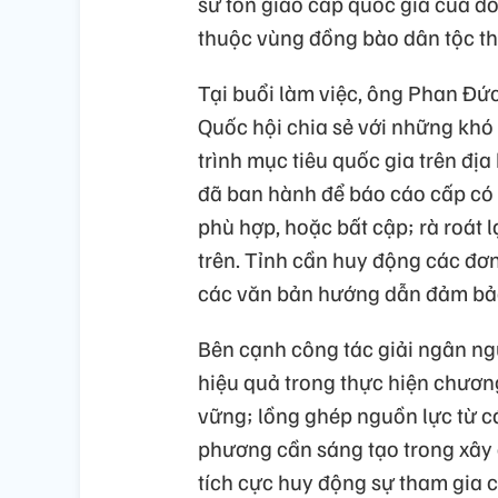
sử tôn giáo cấp quốc gia của đồ
thuộc vùng đồng bào dân tộc th
Tại buổi làm việc, ông Phan Đức
Quốc hội chia sẻ với những khó
trình mục tiêu quốc gia trên địa
đã ban hành để báo cáo cấp có 
phù hợp, hoặc bất cập; rà roát l
trên. Tỉnh cần huy động các đơn
các văn bản hướng dẫn đảm bảo 
Bên cạnh công tác giải ngân ngu
hiệu quả trong thực hiện chươn
vững; lồng ghép nguồn lực từ các
phương cần sáng tạo trong xây
tích cực huy động sự tham gia 