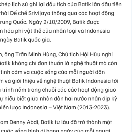
hép lịch sử ghi lại dấu tích của Batik lần đầu tiên
thời Đế chế Srivijaya thông qua các hoạt động
Trung Quốc. Ngày 2/10/2009, Batik được
 hóa phi vật thể của nhân loại và Indonesia
ngày Batik quốc gia.
h, ông Trần Minh Hùng, Chủ tịch Hội Hữu nghị
Batik không chỉ đơn thuần là nghệ thuật mà còn
 tình cảm và cuộc sống của mỗi người dân
 và giới thiệu về nghệ thuật Batik Indonesia tới
trình nằm trong chuỗi các các hoạt động giao
 hiểu biết giữa nhân dân hai nước nhân dịp kỷ
iến lược Indonesia – Việt Nam (2013-2023).
Nam Denny Abdi, Batik từ lâu đã trở thành một
o cuộc sống bình dị hàng ngày của mỗi người