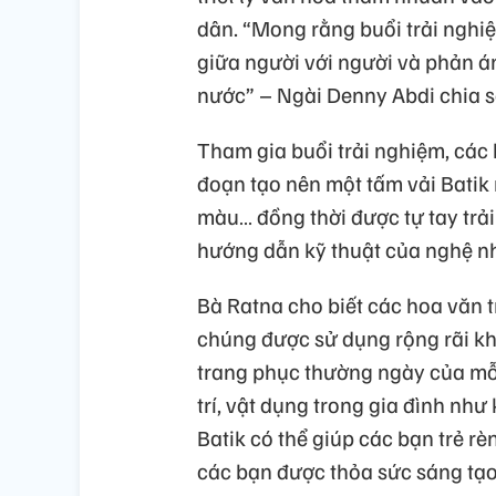
dân. “Mong rằng buổi trải nghi
giữa người với người và phản á
nước” – Ngài Denny Abdi chia s
Tham gia buổi trải nghiệm, các 
đoạn tạo nên một tấm vải Batik
màu… đồng thời được tự tay trải
hướng dẫn kỹ thuật của nghệ nh
Bà Ratna cho biết các hoa văn 
chúng được sử dụng rộng rãi kh
trang phục thường ngày của mỗ
trí, vật dụng trong gia đình như 
Batik có thể giúp các bạn trẻ rè
các bạn được thỏa sức sáng tạ