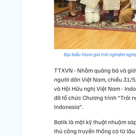
Đại biểu tham gia trải nghiệm ngh
TTXVN - Nhằm quảng bá và giới 
người dân Việt Nam, chiều 31/5,
và Hội Hữu nghị Việt Nam - Indo
đã tổ chức Chương trình “Trải n
Indonesia”.
Batik là một kỹ thuật nhuộm sá
thủ công truyền thống có từ lâu