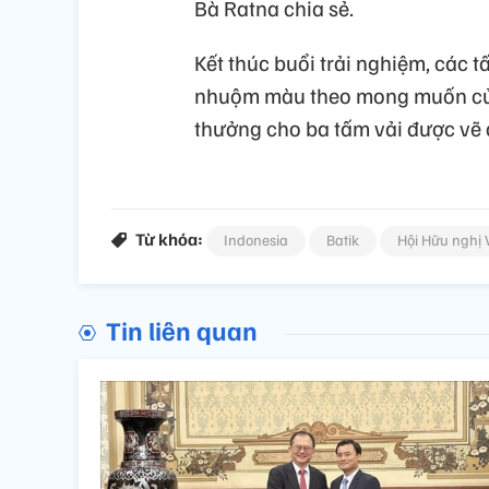
Bà Ratna chia sẻ.
Kết thúc buổi trải nghiệm, các t
nhuộm màu theo mong muốn của 
thưởng cho ba tấm vải được vẽ đ
Từ khóa:
Indonesia
Batik
Hội Hữu nghị 
Tin liên quan