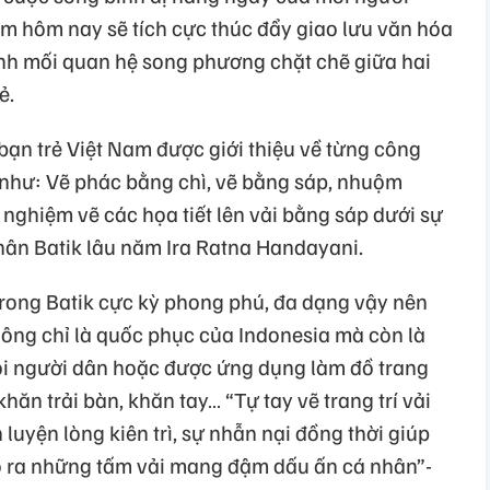
ệm hôm nay sẽ tích cực thúc đẩy giao lưu văn hóa
nh mối quan hệ song phương chặt chẽ giữa hai
ẻ.
bạn trẻ Việt Nam được giới thiệu về từng công
 như: Vẽ phác bằng chì, vẽ bằng sáp, nhuộm
 nghiệm vẽ các họa tiết lên vải bằng sáp dưới sự
ân Batik lâu năm Ira Ratna Handayani.
trong Batik cực kỳ phong phú, đa dạng vậy nên
ông chỉ là quốc phục của Indonesia mà còn là
i người dân hoặc được ứng dụng làm đồ trang
khăn trải bàn, khăn tay… “Tự tay vẽ trang trí vải
n luyện lòng kiên trì, sự nhẫn nại đồng thời giúp
o ra những tấm vải mang đậm dấu ấn cá nhân”-