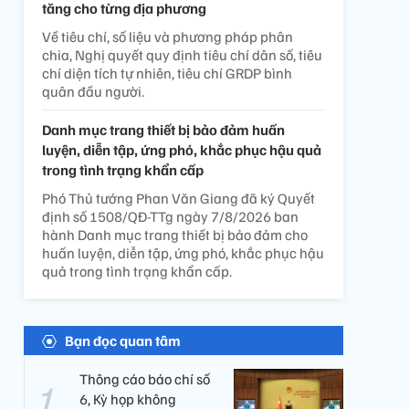
tăng cho từng địa phương
Về tiêu chí, số liệu và phương pháp phân
chia, Nghị quyết quy định tiêu chí dân số, tiêu
chí diện tích tự nhiên, tiêu chí GRDP bình
quân đầu người.
Danh mục trang thiết bị bảo đảm huấn
luyện, diễn tập, ứng phó, khắc phục hậu quả
trong tình trạng khẩn cấp
Phó Thủ tướng Phan Văn Giang đã ký Quyết
định số 1508/QĐ-TTg ngày 7/8/2026 ban
hành Danh mục trang thiết bị bảo đảm cho
huấn luyện, diễn tập, ứng phó, khắc phục hậu
quả trong tình trạng khẩn cấp.
Bạn đọc quan tâm
Thông cáo báo chí số
6, Kỳ họp không