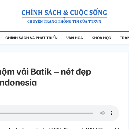
CHÍNH SÁCH VÀ PHÁT TRIỂN
VĂN HÓA
KHOA HỌC
TRAN
uộm vải Batik – nét đẹp
Indonesia