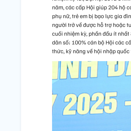
năm, các cấp Hội giúp 204 hộ c
phụ nữ, trẻ em bị bạo lực gia đì
người trở về được hỗ trợ hoặc tư
cuối nhiệm kỳ, phấn đấu ít nhấ
dân số; 100% cán bộ Hội các cấ
thức, kỹ năng về hội nhập quốc t