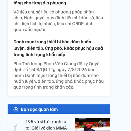
tăng cho từng địa phương
Về tiêu chí, số liệu và phương pháp phân
chia, Nghị quyết quy định tiêu chí dân số, tiêu
chí diện tích tự nhiên, tiêu chí GRDP bình
quân đầu người.
Danh mục trang thiết bị bảo đảm huấn
luyện, diễn tập, ứng phó, khắc phục hậu quả
trong tình trạng khẩn cấp
Phó Thủ tướng Phan Văn Giang đã ký Quyết
định số 1508/QĐ-TTg ngày 7/8/2026 ban
hành Danh mục trang thiết bị bảo đảm cho
huấn luyện, diễn tập, ứng phó, khắc phục hậu
quả trong tình trạng khẩn cấp.
Bạn đọc quan tâm
195 võ sĩ trẻ tranh tài
tại Giải vô địch MMA