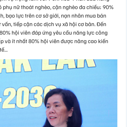
ó phụ nữ thoát nghèo, cận nghèo đa chiều; 90%
nh, bạo lực trên cơ sở giới, nạn nhân mua bán
 vấn, tiếp cận các dịch vụ xã hội cơ bản. Đến
t 80% hội viên đáp ứng yêu cầu năng lực công
p và ít nhất 80% hội viên được nâng cao kiến
ế...