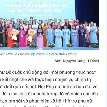
nh Đắk Lắk nhiệm kỳ 2025-2030 ra mắt Đại hội.
Ảnh: Nguyên Dung- TTXVN
 nữ Đắk Lắk chủ động đổi mới phương thức hoạt
kết chặt chẽ với thực hiện nhiệm vụ chính trị
u kết quả nổi bật. Hội Phụ nữ tỉnh cơ bản đạt và
 đề ra so với kế hoạch; trong đó có nhiều chỉ tiêu
h, giám sát và phản biện xã hội; hỗ trợ phụ nữ