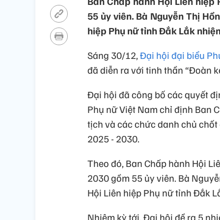
Ban Chấp hành Hội Liên hiệp 
55 ủy viên. Bà Nguyễn Thị Hồng
hiệp Phụ nữ tỉnh Đắk Lắk nhiệm
Sáng 30/12,
Đại hội đại biểu Ph
đã diễn ra với tinh thần “Đoàn kế
Đại hội đã công bố các quyết đ
Phụ nữ Việt Nam chỉ định Ban C
tịch và các chức danh chủ chốt
2025 - 2030.
Theo đó, Ban Chấp hành Hội Liê
2030 gồm 55 ủy viên. Bà Nguyễn
Hội Liên hiệp Phụ nữ tỉnh Đắk L
Nhiệm kỳ tới, Đại hội đề ra 5 nh