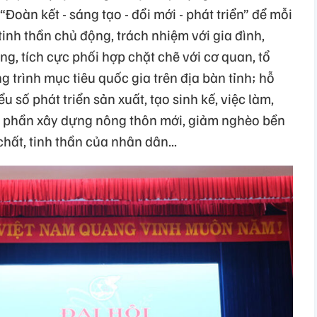
oàn kết - sáng tạo - đổi mới - phát triển” để mỗi
inh thần chủ động, trách nhiệm với gia đình,
ng, tích cực phối hợp chặt chẽ với cơ quan, tổ
 trình mục tiêu quốc gia trên địa bàn tỉnh; hỗ
u số phát triển sản xuất, tạo sinh kế, việc làm,
p phần xây dựng nông thôn mới, giảm nghèo bền
hất, tinh thần của nhân dân...