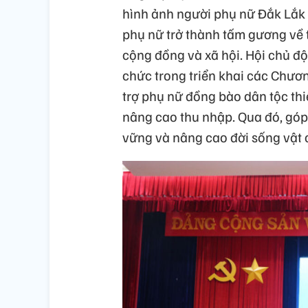
hình ảnh người phụ nữ Đắk Lắk “Đ
phụ nữ trở thành tấm gương về t
cộng đồng và xã hội. Hội chủ độ
chức trong triển khai các Chương
trợ phụ nữ đồng bào dân tộc thiể
nâng cao thu nhập. Qua đó, gó
vững và nâng cao đời sống vật c