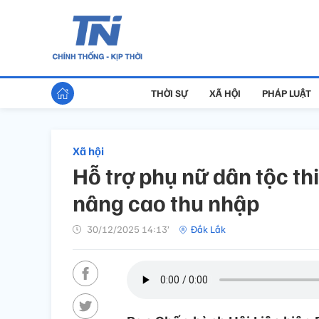
THỜI SỰ
XÃ HỘI
PHÁP LUẬT
Xã hội
Hỗ trợ phụ nữ dân tộc thi
nâng cao thu nhập
30/12/2025 14:13’
Đắk Lắk