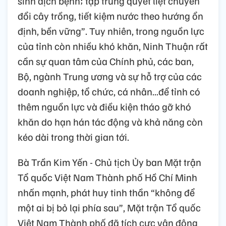
sinh dịch bệnh; tập trung quyết liệt chuyển
đổi cây trồng, tiết kiệm nước theo hướng ổn
định, bền vững”. Tuy nhiên, trong nguồn lực
của tỉnh còn nhiều khó khăn, Ninh Thuận rất
cần sự quan tâm của Chính phủ, các ban,
Bộ, ngành Trung ương và sự hỗ trợ của các
doanh nghiệp, tổ chức, cá nhân...để tỉnh có
thêm nguồn lực và điều kiện tháo gỡ khó
khăn do hạn hán tác động và khả năng còn
kéo dài trong thời gian tới.
Bà Trần Kim Yến - Chủ tịch Ủy ban Mặt trận
Tổ quốc Việt Nam Thành phố Hồ Chí Minh
nhấn mạnh, phát huy tinh thần “không để
một ai bị bỏ lại phía sau”, Mặt trận Tổ quốc
Việt Nam Thành phố đã tích cực vận động