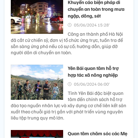
Khuyến cáo biện pháp di
chuyển an toàn trong mưa
ngập, dông, sét
05/06/2024 15:28’
Công an thành phố Hà Nội
đã cắt cử chiến sỹ, đơn vị tổ chức ứng trực, tuần tra để
sẵn sàng ứng phó nếu có sự cố; hướng dẫn, giúp đỡ
người dân di chuyển an toàn.
Yên Bái quan tâm hỗ trợ
hợp tác xã nông nghiệp
05/06/2024 06:00’
Tỉnh Yên Bái đặc biệt quan
tâm đến chính sách hỗ trợ
đào tạo nguồn nhân lực và xây dựng cơ chế liên kết sản
xuất theo chuỗi giá trị gắn với phát triển vùng nguyên
liêu tập trung quy mô lớn.
Quan tâm chăm sóc các Mẹ