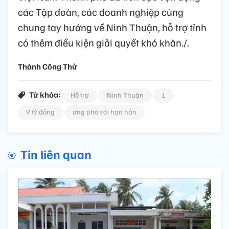
các Tập đoàn, các doanh nghiệp cùng
chung tay hướng về Ninh Thuận, hỗ trợ tỉnh
có thêm điều kiện giải quyết khó khăn./.
Thành Công Thử
Từ khóa:
Hỗ trợ
Ninh Thuận
1
9 tỷ đồng
ứng phó với hạn hán
Tin liên quan