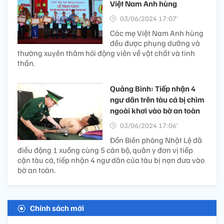
Việt Nam Anh hùng
03/06/2024 17:07’
Các mẹ Việt Nam Anh hùng
đều được phụng dưỡng và
thường xuyên thăm hỏi động viên về vật chất và tinh
thần.
Quảng Bình: Tiếp nhận 4
ngư dân trên tàu cá bị chìm
ngoài khơi vào bờ an toàn
03/06/2024 17:06’
Đồn Biên phòng Nhật Lệ đã
điều động 1 xuồng cùng 5 cán bộ, quân y đơn vị tiếp
cận tàu cá, tiếp nhận 4 ngư dân của tàu bị nạn đưa vào
bờ an toàn.
Chính sách mới