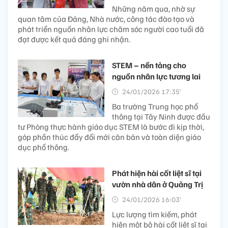
Những năm qua, nhờ sự
quan tâm của Đảng, Nhà nước, công tác đào tạo và
phát triển nguồn nhân lực chăm sóc người cao tuổi đã
đạt được kết quả đáng ghi nhận.
STEM – nền tảng cho
nguồn nhân lực tương lai
24/01/2026 17:35’
Ba trường Trung học phổ
thông tại Tây Ninh được đầu
tư Phòng thực hành giáo dục STEM là bước đi kịp thời,
góp phần thúc đẩy đổi mới căn bản và toàn diện giáo
dục phổ thông.
Phát hiện hài cốt liệt sĩ tại
vườn nhà dân ở Quảng Trị
24/01/2026 16:03’
Lực lượng tìm kiếm, phát
hiện một bộ hài cốt liệt sĩ tại