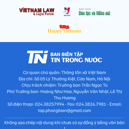
Cơ quan chủ quản: Thông tấn xã Việt Nam
Địa chỉ: Số 05 Lý Thường Kiệt, Cửa Nam, Hà Nội
Chịu trách nhiệm: Trưởng ban Trần Ngọc Tú
Phó Trưởng ban: Hoàng Như Hoa, Nguyễn Văn Nhật, Lê Thị
Thu Hương
Số điện thoại: 024.38257994 - Fax: 024.3826.7981 - Email:
tap.phongbien@gmail.com
Không sao chép nội dung khi chưa có sự đồng ý bằng văn bản
!