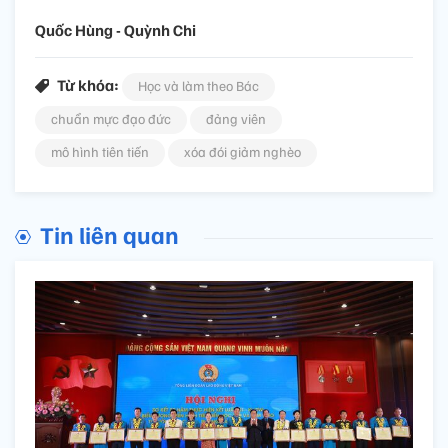
Quốc Hùng - Quỳnh Chi
Từ khóa:
Học và làm theo Bác
chuẩn mực đạo đức
đảng viên
mô hình tiên tiến
xóa đói giảm nghèo
Tin liên quan