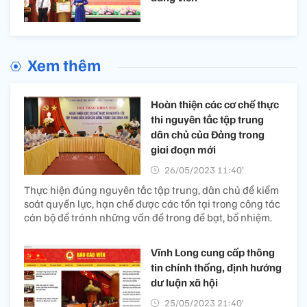
Xem thêm
Hoàn thiện các cơ chế thực
thi nguyên tắc tập trung
dân chủ của Đảng trong
giai đoạn mới
26/05/2023 11:40’
Thực hiện đúng nguyên tắc tập trung, dân chủ để kiểm
soát quyền lực, hạn chế được các tồn tại trong công tác
cán bộ để tránh những vấn đề trong đề bạt, bổ nhiệm.
Vĩnh Long cung cấp thông
tin chính thống, định hướng
dư luận xã hội
25/05/2023 21:40’