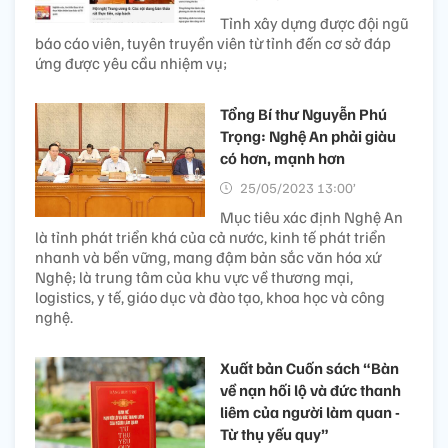
Tỉnh xây dựng được đội ngũ
báo cáo viên, tuyên truyền viên từ tỉnh đến cơ sở đáp
ứng được yêu cầu nhiệm vụ;
Tổng Bí thư Nguyễn Phú
Trọng: Nghệ An phải giàu
có hơn, mạnh hơn
25/05/2023 13:00’
Mục tiêu xác định Nghệ An
là tỉnh phát triển khá của cả nước, kinh tế phát triển
nhanh và bền vững, mang đậm bản sắc văn hóa xứ
Nghệ; là trung tâm của khu vực về thương mại,
logistics, y tế, giáo dục và đào tạo, khoa học và công
nghệ.
Xuất bản Cuốn sách “Bàn
về nạn hối lộ và đức thanh
liêm của người làm quan -
Từ thụ yếu quy”