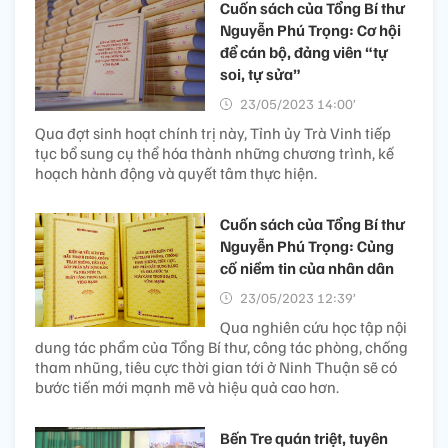
Cuốn sách của Tổng Bí thư
Nguyễn Phú Trọng: Cơ hội
để cán bộ, đảng viên “tự
soi, tự sửa”
23/05/2023 14:00’
Qua đợt sinh hoạt chính trị này, Tỉnh ủy Trà Vinh tiếp
tục bổ sung cụ thể hóa thành những chương trình, kế
hoạch hành động và quyết tâm thực hiện.
Cuốn sách của Tổng Bí thư
Nguyễn Phú Trọng: Củng
cố niềm tin của nhân dân
23/05/2023 12:39’
Qua nghiên cứu học tập nội
dung tác phẩm của Tổng Bí thư, công tác phòng, chống
tham nhũng, tiêu cực thời gian tới ở Ninh Thuận sẽ có
bước tiến mới mạnh mẽ và hiệu quả cao hơn.
Bến Tre quán triệt, tuyên