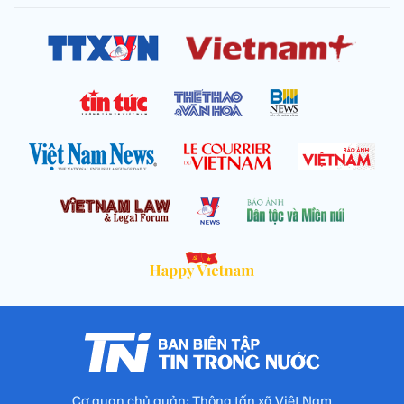
Cơ quan chủ quản: Thông tấn xã Việt Nam