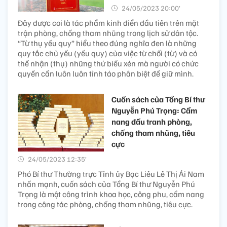
24/05/2023 20:00’
Đây được coi là tác phẩm kinh điển đầu tiên trên mặt
trận phòng, chống tham nhũng trong lịch sử dân tộc.
“Từ thụ yếu quy” hiểu theo đúng nghĩa đen là những
quy tắc chủ yếu (yếu quy) của việc từ chối (từ) và có
thể nhận (thụ) những thứ biếu xén mà người có chức
quyền cần luôn luôn tỉnh táo phân biệt để giữ mình.
Cuốn sách của Tổng Bí thư
Nguyễn Phú Trọng: Cẩm
nang đấu tranh phòng,
chống tham nhũng, tiêu
cực
24/05/2023 12:35’
Phó Bí thư Thường trực Tỉnh ủy Bạc Liêu Lê Thị Ái Nam
nhấn mạnh, cuốn sách của Tổng Bí thư Nguyễn Phú
Trọng là một công trình khoa học, công phu, cẩm nang
trong công tác phòng, chống tham nhũng, tiêu cực.