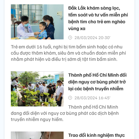
Đắk Lắk khám sàng lọc,
tầm soát và tư vấn miễn phí
bệnh tim cho trẻ em nghèo
vùng xa
28/03/2024 20:30’
Trẻ em dưới 16 tuổi, nghi bị tim bẩm sinh hoặc có nhu
cầu được thăm khám, siêu âm và chuẩn đoán miễn phí
nhằm phát hiện và điều trị sớm dị tật tim bẩm sinh.
Thành phố Hồ Chí Minh đối
diện nguy cơ bùng phát trở
lại các bệnh truyền nhiễm​
28/03/2024 16:45’
Thành phố Hồ Chí Minh
đang đối diện với nguy cơ bùng phát các dịch bệnh
truyền nhiễm nguy hiểm.
Trao đổi kinh nghiệm thực