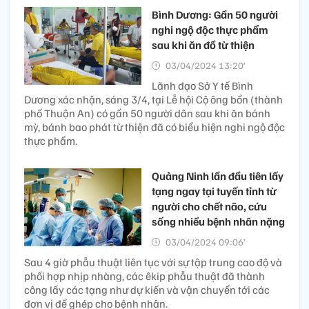
Bình Dương: Gần 50 người
nghi ngộ độc thực phẩm
sau khi ăn đồ từ thiện
03/04/2024 13:20’
Lãnh đạo Sở Y tế Bình
Dương xác nhận, sáng 3/4, tại Lễ hội Cộ ông bổn (thành
phố Thuận An) có gần 50 người dân sau khi ăn bánh
mỳ, bánh bao phát từ thiện đã có biểu hiện nghi ngộ độc
thực phẩm.
Quảng Ninh lần đầu tiên lấy
tạng ngay tại tuyến tỉnh từ
người cho chết não, cứu
sống nhiều bệnh nhân nặng
03/04/2024 09:06’
Sau 4 giờ phẫu thuật liên tục với sự tập trung cao độ và
phối hợp nhịp nhàng, các êkip phẫu thuật đã thành
công lấy các tạng như dự kiến và vận chuyển tới các
đơn vị để ghép cho bệnh nhân.