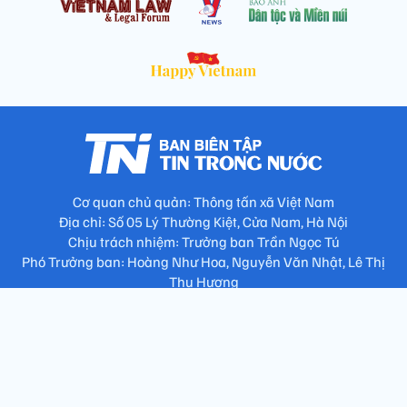
Cơ quan chủ quản: Thông tấn xã Việt Nam
Địa chỉ: Số 05 Lý Thường Kiệt, Cửa Nam, Hà Nội
Chịu trách nhiệm: Trưởng ban Trần Ngọc Tú
Phó Trưởng ban: Hoàng Như Hoa, Nguyễn Văn Nhật, Lê Thị
Thu Hương
Số điện thoại: 024.38257994 - Fax: 024.3826.7981 - Email:
tap.phongbien@gmail.com
Không sao chép nội dung khi chưa có sự đồng ý bằng văn bản
!