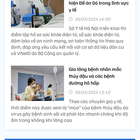
hiện Đề án 06 trong lĩnh vực
y tế
28/03/2024 16:30’
Sở Y tế Hà Nội triển khai thí
điểm lập hồ sơ sức khỏe điện tử, sổ sức khỏe điện tử,
đảm bảo về an ninh mạng, an toàn thông tin theo quy
định, đáp ứng yêu cầu kết nối với cơ sở dữ liệu dân cư
và VNeID do Bộ Công an quản lý.
Gia tăng bệnh nhân mắc
thủy đậu và các bệnh
đường hô hấp
28/03/2024 13:15’
Theo các chuyên gia y tế,
thời điểm này được xem là “mùa” của bệnh thủy đậu do
virus gây bệnh sinh sôi và phát tán nhanh chóng khi độ
ẩm trong không khí tăng cao