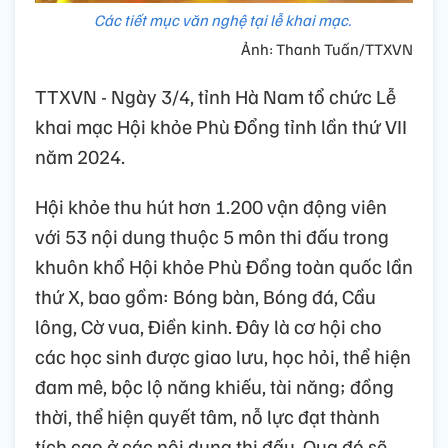
Các tiết mục văn nghệ tại lễ khai mạc.
Ảnh: Thanh Tuấn/TTXVN
TTXVN - Ngày 3/4, tỉnh Hà Nam tổ chức Lễ
khai mạc Hội khỏe Phù Đổng tỉnh lần thứ VII
năm 2024.
Hội khỏe thu hút hơn 1.200 vận động viên
với 53 nội dung thuộc 5 môn thi đấu trong
khuôn khổ Hội khỏe Phù Đổng toàn quốc lần
thứ X, bao gồm: Bóng bàn, Bóng đá, Cầu
lông, Cờ vua, Điền kinh. Đây là cơ hội cho
các học sinh được giao lưu, học hỏi, thể hiện
đam mê, bộc lộ năng khiếu, tài năng; đồng
thời, thể hiện quyết tâm, nỗ lực đạt thành
tích cao ở các nội dung thi đấu. Qua đó sẽ