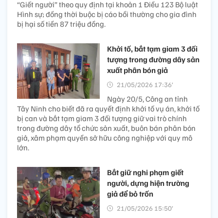
“Giết người” theo quy định tại khoản 1 Điều 123 Bộ luật
Hình sự; đồng thời buộc bị cáo bồi thường cho gia đình
bị hại số tiền 87 triệu đồng.
Khởi tố, bắt tạm giam 3 đối
tượng trong đường dây sản
xuất phân bón giả
21/05/2026 17:36’
Ngày 20/5, Công an tỉnh
Tây Ninh cho biết đã ra quyết định khởi tố vụ án, khởi tố
bị can và bắt tạm giam 3 đối tượng giữ vai trò chính
trong đường dây tổ chức sản xuất, buôn bán phân bón
giả, xâm phạm quyền sở hữu công nghiệp với quy mô
lớn.
Bắt giữ nghi phạm giết
người, dựng hiện trường
giả để bỏ trốn
21/05/2026 15:50’