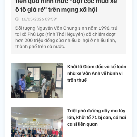
tiền qua hình thức "đặt cọc mua xe
ô tô giá rẻ" trên mạng xã hội
16/05/2026 09:59’
Đối tượng Nguyễn Văn Chung sinh năm 1996, trú
tại xã Phú Lạc (tỉnh Thái Nguyên) đã chiếm đoạt
hơn 200 triệu đồng của nhiều bị hại ở nhiều tỉnh,
thành phố trên cả nước.
Khởi tố Giám đốc và kế toán
nhà xe Vân Anh về hành vi
trốn thuế
Triệt phá đường dây ma túy
lớn, khởi tố 71 bị can, có hai
ca sĩ liên quan