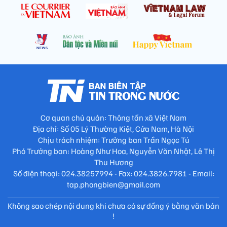
Cơ quan chủ quản: Thông tấn xã Việt Nam
Địa chỉ: Số 05 Lý Thường Kiệt, Cửa Nam, Hà Nội
Chịu trách nhiệm: Trưởng ban Trần Ngọc Tú
Phó Trưởng ban: Hoàng Như Hoa, Nguyễn Văn Nhật, Lê Thị
Thu Hương
Số điện thoại: 024.38257994 - Fax: 024.3826.7981 - Email:
tap.phongbien@gmail.com
Không sao chép nội dung khi chưa có sự đồng ý bằng văn bản
!