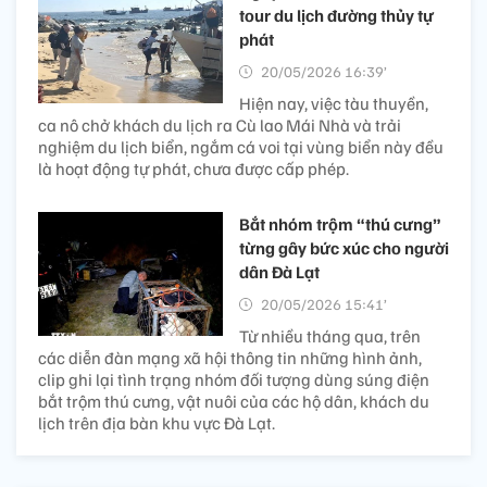
tour du lịch đường thủy tự
phát
20/05/2026 16:39’
Hiện nay, việc tàu thuyền,
ca nô chở khách du lịch ra Cù lao Mái Nhà và trải
nghiệm du lịch biển, ngắm cá voi tại vùng biển này đều
là hoạt động tự phát, chưa được cấp phép.
Bắt nhóm trộm “thú cưng”
từng gây bức xúc cho người
dân Đà Lạt
20/05/2026 15:41’
Từ nhiều tháng qua, trên
các diễn đàn mạng xã hội thông tin những hình ảnh,
clip ghi lại tình trạng nhóm đối tượng dùng súng điện
bắt trộm thú cưng, vật nuôi của các hộ dân, khách du
lịch trên địa bàn khu vực Đà Lạt.