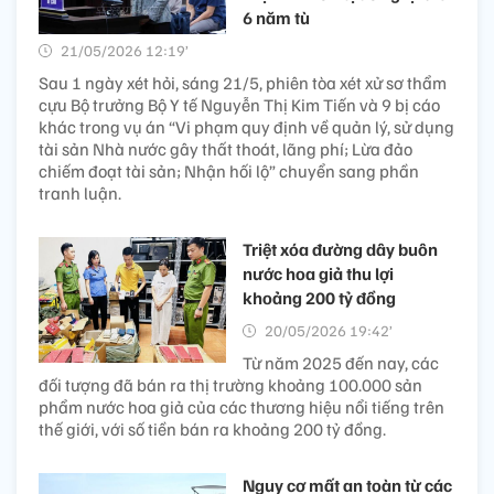
6 năm tù
21/05/2026 12:19’
Sau 1 ngày xét hỏi, sáng 21/5, phiên tòa xét xử sơ thẩm
cựu Bộ trưởng Bộ Y tế Nguyễn Thị Kim Tiến và 9 bị cáo
khác trong vụ án “Vi phạm quy định về quản lý, sử dụng
tài sản Nhà nước gây thất thoát, lãng phí; Lừa đảo
chiếm đoạt tài sản; Nhận hối lộ” chuyển sang phần
tranh luận.
Triệt xóa đường dây buôn
nước hoa giả thu lợi
khoảng 200 tỷ đồng
20/05/2026 19:42’
Từ năm 2025 đến nay, các
đối tượng đã bán ra thị trường khoảng 100.000 sản
phẩm nước hoa giả của các thương hiệu nổi tiếng trên
thế giới, với số tiền bán ra khoảng 200 tỷ đồng.
Nguy cơ mất an toàn từ các