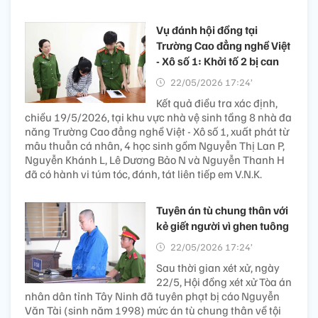
Vụ đánh hội đồng tại
Trường Cao đẳng nghề Việt
- Xô số 1: Khởi tố 2 bị can
22/05/2026 17:24’
Kết quả điều tra xác định,
chiều 19/5/2026, tại khu vực nhà vệ sinh tầng 8 nhà đa
năng Trường Cao đẳng nghề Việt - Xô số 1, xuất phát từ
mâu thuẫn cá nhân, 4 học sinh gồm Nguyễn Thị Lan P,
Nguyễn Khánh L, Lê Dương Bảo N và Nguyễn Thanh H
đã có hành vi túm tóc, đánh, tát liên tiếp em V.N.K.
Tuyên án tù chung thân với
kẻ giết người vì ghen tuông
22/05/2026 17:24’
Sau thời gian xét xử, ngày
22/5, Hội đồng xét xử Tòa án
nhân dân tỉnh Tây Ninh đã tuyên phạt bị cáo Nguyễn
Văn Tài (sinh năm 1998) mức án tù chung thân về tội