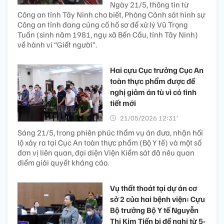
Ngày 21/5, thông tin từ
Công an tỉnh Tây Ninh cho biết, Phòng Cảnh sát hình sự
Công an tỉnh đang củng cố hồ sơ để xử lý Vũ Trọng
Tuấn (sinh năm 1981, ngụ xã Bến Cầu, tỉnh Tây Ninh)
về hành vi “Giết người”.
Hai cựu Cục trưởng Cục An
toàn thực phẩm được đề
nghị giảm án tù vì có tình
tiết mới
21/05/2026 12:31’
Sáng 21/5, trong phiên phúc thẩm vụ án đưa, nhận hối
lộ xảy ra tại Cục An toàn thực phẩm (Bộ Y tế) và một số
đơn vị liên quan, đại diện Viện Kiểm sát đã nêu quan
điểm giải quyết kháng cáo.
Vụ thất thoát tại dự án cơ
sở 2 của hai bệnh viện: Cựu
Bộ trưởng Bộ Y tế Nguyễn
Thị Kim Tiến bị đề nghị từ 5-