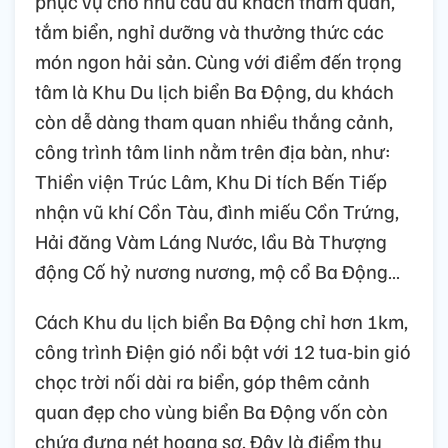
phục vụ cho nhu cầu du khách tham quan,
tắm biển, nghỉ dưỡng và thưởng thức các
món ngon hải sản. Cùng với điểm đến trọng
tâm là Khu Du lịch biển Ba Động, du khách
còn dễ dàng tham quan nhiều thắng cảnh,
công trình tâm linh nằm trên địa bàn, như:
Thiền viện Trúc Lâm, Khu Di tích Bến Tiếp
nhận vũ khí Cồn Tàu, đình miếu Cồn Trứng,
Hải đăng Vàm Láng Nước, lầu Bà Thượng
động Cố hỷ nương nương, mộ cổ Ba Động…
Cách Khu du lịch biển Ba Động chỉ hơn 1km,
công trình Điện gió nổi bật với 12 tua-bin gió
chọc trời nối dài ra biển, góp thêm cảnh
quan đẹp cho vùng biển Ba Động vốn còn
chứa đựng nét hoang sơ. Đây là điểm thu