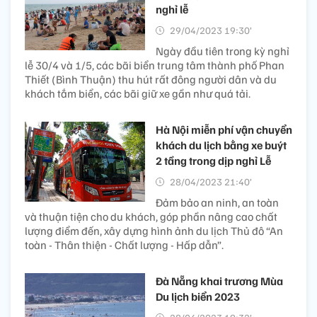
nghỉ lễ
29/04/2023 19:30’
Ngày đầu tiên trong kỳ nghỉ
lễ 30/4 và 1/5, các bãi biển trung tâm thành phố Phan
Thiết (Bình Thuận) thu hút rất đông người dân và du
khách tắm biển, các bãi giữ xe gần như quá tải.
Hà Nội miễn phí vận chuyển
khách du lịch bằng xe buýt
2 tầng trong dịp nghỉ Lễ
28/04/2023 21:40’
Đảm bảo an ninh, an toàn
và thuận tiện cho du khách, góp phần nâng cao chất
lượng điểm đến, xây dựng hình ảnh du lịch Thủ đô “An
toàn - Thân thiện - Chất lượng - Hấp dẫn”.
Đà Nẵng khai trương Mùa
Du lịch biển 2023