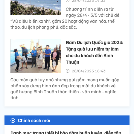
28/04/2023 19:32’
Chương trình diễn ra từ
ngày 28/4 - 3/5 với chủ đề
“Vũ điệu biển xanh”, gồm 20 hoạt động văn hóa, thể
thao, du lịch phong phú, đặc sắc.
Năm Du lịch Quốc gia 2023:
Tặng quà lưu niệm tự làm
cho du khách đến Bình
Thuận
28/04/2023 18:43’
Các món quà tuy nhỏ nhưng gửi gắm mong muốn góp
phần xây dựng hình ảnh đẹp trong mắt du khách về
quê hương Bình Thuận thân thiện - văn minh - nghĩa
tình.
Chính sách mới
Danh mục trang thiết bị bảo đảm huấn luyện, diễn tập,