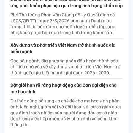
ứng phó, khắc phục hậu quả trong tình trạng khẩn cấp
Phó Thủ tướng Phan Văn Giang đã ký Quyết định số
1508/QĐ-TTg ngày 7/8/2026 ban hành Danh mục
trang thiết bị bảo đảm cho huấn luyện, diễn tập, ứng
phó, khắc phục hậu quả trong tình trạng khẩn cấp.
Xây dựng và phát triển Việt Nam trở thành quốc gia
biển mạnh
Các bộ, ngành, địa phương phấn đấu hoàn thành các
chỉ tiêu chủ yếu về xây dựng và phát triển Việt Nam trở
thành quốc gia biển mạnh giai đoạn 2026 - 2030.
Đặt giới hạn rõ ràng hoạt động của Ban đại diện cha
mẹ học sinh
Dự thảo cũng bổ sung cơ chế để cha mẹ học sinh phản
ánh, kiến nghị, giám sát và đối thoại với cơ sở giáo dục;
quy định trách nhiệm của người đứng đầu cơ sở giáo
dục trong việc tiếp nhận, xử lý phản ánh và công khai
thông tin.