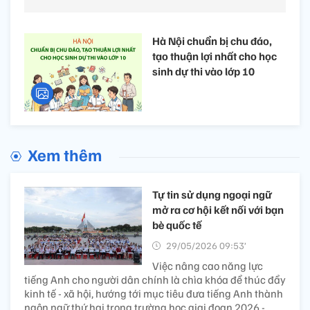
Hà Nội chuẩn bị chu đáo,
tạo thuận lợi nhất cho học
sinh dự thi vào lớp 10
Xem thêm
Tự tin sử dụng ngoại ngữ​
mở ra cơ hội kết nối với bạn
bè quốc tế
29/05/2026 09:53’
Việc nâng cao năng lực
tiếng Anh cho người dân chính là chìa khóa để thúc đẩy
kinh tế - xã hội, hướng tới mục tiêu đưa tiếng Anh thành
ngôn ngữ thứ hai trong trường học giai đoạn 2026 -