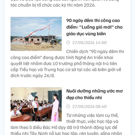
tác chuẩn bị tổ chức các kỳ thi năm 2026.
90 ngày đêm thi công cao
điểm: "Luồng gió mới" cho
giáo dục vùng biên
27/05/2026 14:00’
Chiến dịch “90 ngày đêm thi
công cao điểm” đang được tỉnh Nghệ An triển khai
quyết liệt nhằm đưa 10 trường phổ thông nội trú liên
cấp Tiểu học và Trung học cơ sở tại các xã biên giới về
đích trước ngày 26/8.
Nuôi dưỡng những ước mơ
đẹp cho thiếu nhi
27/05/2026 08:40’
Từ những việc làm cụ thể,
thiết thực, việc học tập và
làm theo 5 điều Bác Hồ dạy đã trở thành động lực để
thiếu nhi Tây Ninh nỗ lực học tập, rèn luyện, sống nhân