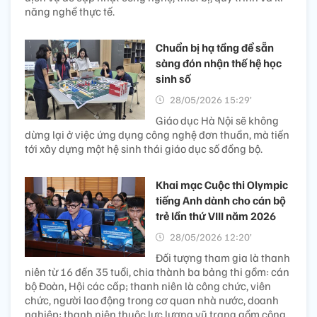
năng nghề thực tế.
Chuẩn bị hạ tầng để sẵn
sàng đón nhận thế hệ học
sinh số
28/05/2026 15:29’
Giáo dục Hà Nội sẽ không
dừng lại ở việc ứng dụng công nghệ đơn thuần, mà tiến
tới xây dựng một hệ sinh thái giáo dục số đồng bộ.
Khai mạc Cuộc thi Olympic
tiếng Anh dành cho cán bộ
trẻ lần thứ VIII năm 2026
28/05/2026 12:20’
Đối tượng tham gia là thanh
niên từ 16 đến 35 tuổi, chia thành ba bảng thi gồm: cán
bộ Đoàn, Hội các cấp; thanh niên là công chức, viên
chức, người lao động trong cơ quan nhà nước, doanh
nghiệp; thanh niên thuộc lực lượng vũ trang gồm công