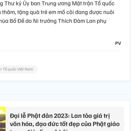
ng Thư ký Ủy ban Trung ương Mặt trận Tổ quốc
 thăm, tặng quà trẻ em mồ côi đang được nuôi
 chùa Bồ Đề do Ni trưởng Thích Đàm Lan phụ
PV
n Tổ quốc Việt Nam
Đại lễ Phật đản 2023: Lan tỏa giá trị
văn hóa, đạo đức tốt đẹp của Phật giáo