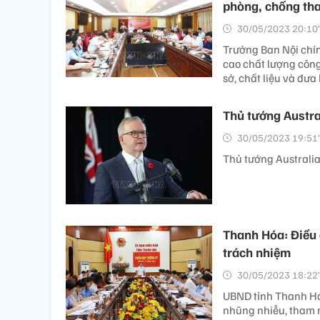
phòng, chống tha
30/05/2023 20:10’
Trưởng Ban Nội chín
cao chất lượng công
sở, chất liệu và đư
Thủ tướng Austra
30/05/2023 19:51’
Thủ tướng Australia
Thanh Hóa: Điều 
trách nhiệm
30/05/2023 18:22’
UBND tỉnh Thanh Hóa
nhũng nhiễu, tham 