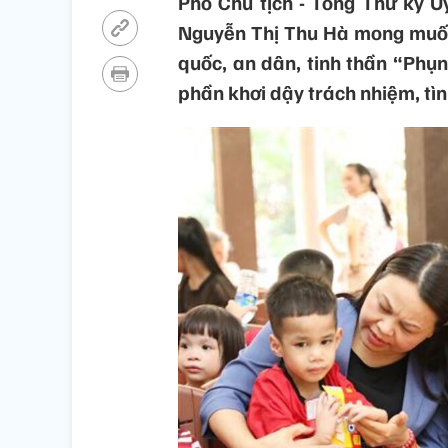
Phó Chủ tịch - Tổng Thư ký 
Nguyễn Thị Thu Hà mong muốn 
quốc, an dân, tinh thần “Phụ
phần khơi dậy trách nhiệm, tìn