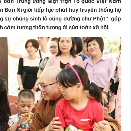
Ủy ban Trung ương Mặt trận Tổ quốc Việt Nam
Ban Ni giới tiếp tục phát huy truyền thống hộ
ng sự chúng sinh là cúng dường chư Phật”, góp
h cảm tương thân tương ái của toàn xã hội.