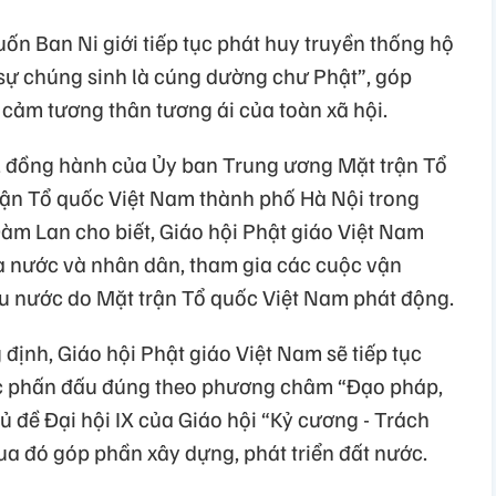
 Ban Ni giới tiếp tục phát huy truyền thống hộ
 sự chúng sinh là cúng dường chư Phật”, góp
 cảm tương thân tương ái của toàn xã hội.
, đồng hành của Ủy ban Trung ương Mặt trận Tổ
rận Tổ quốc Việt Nam thành phố Hà Nội trong
Đàm Lan cho biết, Giáo hội Phật giáo Việt Nam
 nước và nhân dân, tham gia các cuộc vận
êu nước do Mặt trận Tổ quốc Việt Nam phát động.
ịnh, Giáo hội Phật giáo Việt Nam sẽ tiếp tục
lực phấn đấu đúng theo phương châm “Đạo pháp,
ủ đề Đại hội IX của Giáo hội “Kỷ cương - Trách
qua đó góp phần xây dựng, phát triển đất nước.