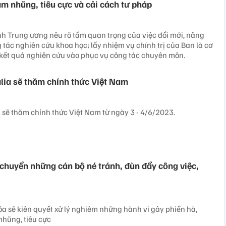
m nhũng, tiêu cực và cải cách tư pháp
h Trung ương nêu rõ tầm quan trọng của việc đổi mới, nâng
 tác nghiên cứu khoa học; lấy nhiệm vụ chính trị của Ban là cơ
a kết quả nghiên cứu vào phục vụ công tác chuyên môn.
lia sẽ thăm chính thức Việt Nam
 sẽ thăm chính thức Việt Nam từ ngày 3 - 4/6/2023.
chuyển những cán bộ né tránh, đùn đẩy công việc,
 sẽ kiên quyết xử lý nghiêm những hành vi gây phiền hà,
nhũng, tiêu cực