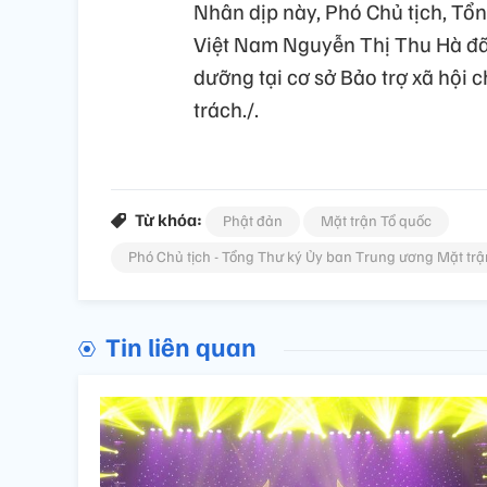
Nhân dịp này, Phó Chủ tịch, Tổ
Việt Nam Nguyễn Thị Thu Hà đã
dưỡng tại cơ sở Bảo trợ xã hội
trách./.
Từ khóa:
Phật đản
Mặt trận Tổ quốc
Phó Chủ tịch - Tổng Thư ký Ủy ban Trung ương Mặt trậ
Tin liên quan