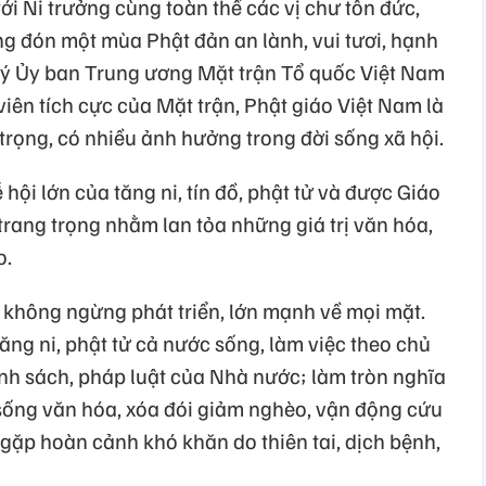
ới Ni trưởng cùng toàn thể các vị chư tôn đức,
ng đón một mùa Phật đản an lành, vui tươi, hạnh
ký Ủy ban Trung ương Mặt trận Tổ quốc Việt Nam
 viên tích cực của Mặt trận, Phật giáo Việt Nam là
rọng, có nhiều ảnh hưởng trong đời sống xã hội.
 hội lớn của tăng ni, tín đồ, phật tử và được Giáo
trang trọng nhằm lan tỏa những giá trị văn hóa,
o.
 không ngừng phát triển, lớn mạnh về mọi mặt.
tăng ni, phật tử cả nước sống, làm việc theo chủ
ính sách, pháp luật của Nhà nước; làm tròn nghĩa
sống văn hóa, xóa đói giảm nghèo, vận động cứu
gặp hoàn cảnh khó khăn do thiên tai, dịch bệnh,