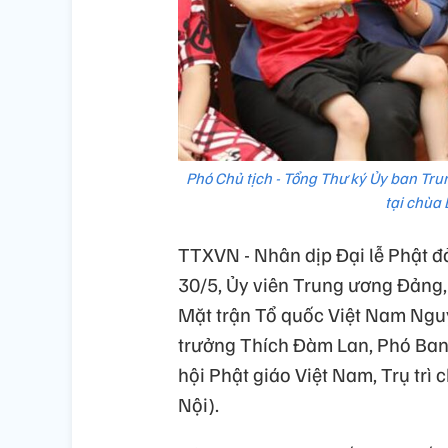
Phó Chủ tịch - Tổng Thư ký Ủy ban Tru
tại chùa
TTXVN - Nhân dịp Đại lễ Phật đả
30/5, Ủy viên Trung ương Đảng,
Mặt trận Tổ quốc Việt Nam Ngu
trưởng Thích Đàm Lan, Phó Ban
hội Phật giáo Việt Nam, Trụ trì
Nội).