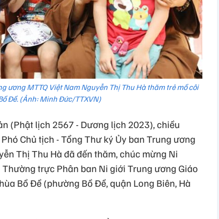
ng ương MTTQ Việt Nam Nguyễn Thị Thu Hà thăm trẻ mồ côi
 Bồ Đề. (Ảnh: Minh Đức/TTXVN)
n (Phật lịch 2567 - Dương lịch 2023), chiều
 Phó Chủ tịch - Tổng Thư ký Ủy ban Trung ương
yễn Thị Thu Hà đã đến thăm, chúc mừng Ni
 Thường trực Phân ban Ni giới Trung ương Giáo
 chùa Bồ Đề (phường Bồ Đề, quận Long Biên, Hà