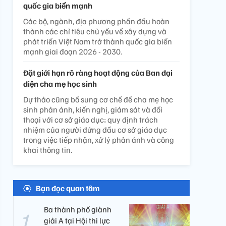
quốc gia biển mạnh
Các bộ, ngành, địa phương phấn đấu hoàn
thành các chỉ tiêu chủ yếu về xây dựng và
phát triển Việt Nam trở thành quốc gia biển
mạnh giai đoạn 2026 - 2030.
Đặt giới hạn rõ ràng hoạt động của Ban đại
diện cha mẹ học sinh
Dự thảo cũng bổ sung cơ chế để cha mẹ học
sinh phản ánh, kiến nghị, giám sát và đối
thoại với cơ sở giáo dục; quy định trách
nhiệm của người đứng đầu cơ sở giáo dục
trong việc tiếp nhận, xử lý phản ánh và công
khai thông tin.
Bạn đọc quan tâm
Ba thành phố giành
giải A tại Hội thi lực