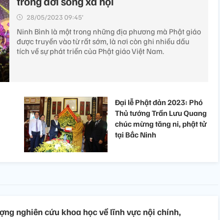
trong đời sống xã hội
28/05/2023 09:45’
Ninh Bình là một trong những địa phương mà Phật giáo
được truyền vào từ rất sớm, là nơi còn ghi nhiều dấu
tích về sự phát triển của Phật giáo Việt Nam.
Đại lễ Phật đản 2023: Phó
Thủ tướng Trần Lưu Quang
chúc mừng tăng ni, phật tử
tại Bắc Ninh
ợng nghiên cứu khoa học về lĩnh vực nội chính,