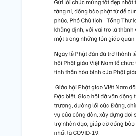
Gửi lời chúc mừng tốt đẹp nhất t
tăng ni, đồng bào phật tử để cù
phúc, Phó Chủ tịch - Tổng Thư 
khẳng định, với vai trò là thành
một trong những tôn giáo quan t
Ngày lễ Phật đản đã trở thành lễ
hội Phật giáo Việt Nam tổ chức 
tinh thần hòa bình của Phật giá
Giáo hội Phật giáo Việt Nam đã
Đặc biệt, Giáo hội đã vận động 
trương, đường lối của Đảng, ch
vụ của công dân, xây dựng đời 
trợ nhân đạo, giúp đỡ đồng bào 
nhất là COVID-19.