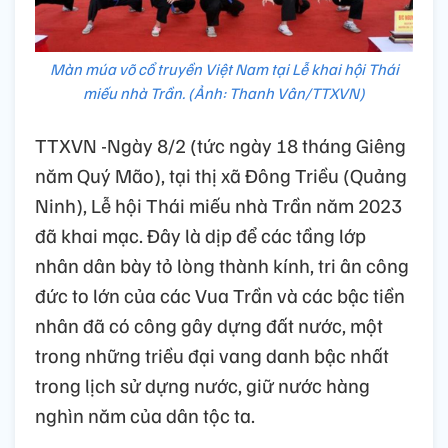
Màn múa võ cổ truyền Việt Nam tại Lễ khai hội Thái
miếu nhà Trần. (Ảnh: Thanh Vân/TTXVN)
TTXVN -Ngày 8/2 (tức ngày 18 tháng Giêng
năm Quý Mão), tại thị xã Đông Triều (Quảng
Ninh), Lễ hội Thái miếu nhà Trần năm 2023
đã khai mạc. Đây là dịp để các tầng lớp
nhân dân bày tỏ lòng thành kính, tri ân công
đức to lớn của các Vua Trần và các bậc tiền
nhân đã có công gây dựng đất nước, một
trong những triều đại vang danh bậc nhất
trong lịch sử dựng nước, giữ nước hàng
nghìn năm của dân tộc ta.