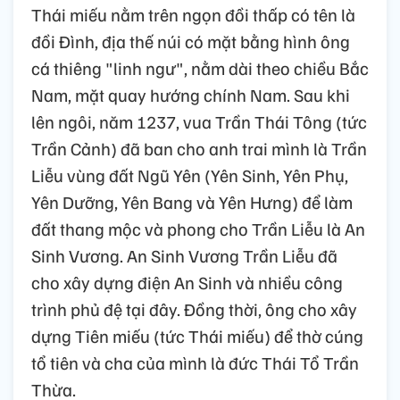
Thái miếu nằm trên ngọn đồi thấp có tên là
đồi Đình, địa thế núi có mặt bằng hình ông
cá thiêng "linh ngư", nằm dài theo chiều Bắc
Nam, mặt quay hướng chính Nam. Sau khi
lên ngôi, năm 1237, vua Trần Thái Tông (tức
Trần Cảnh) đã ban cho anh trai mình là Trần
Liễu vùng đất Ngũ Yên (Yên Sinh, Yên Phụ,
Yên Dưỡng, Yên Bang và Yên Hưng) để làm
đất thang mộc và phong cho Trần Liễu là An
Sinh Vương. An Sinh Vương Trần Liễu đã
cho xây dựng điện An Sinh và nhiều công
trình phủ đệ tại đây. Đồng thời, ông cho xây
dựng Tiên miếu (tức Thái miếu) để thờ cúng
tổ tiên và cha của mình là đức Thái Tổ Trần
Thừa.