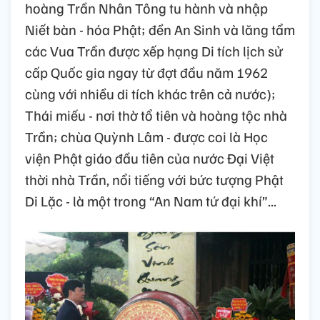
hoàng Trần Nhân Tông tu hành và nhập
Niết bàn - hóa Phật; đền An Sinh và lăng tẩm
các Vua Trần được xếp hạng Di tích lịch sử
cấp Quốc gia ngay từ đợt đầu năm 1962
cùng với nhiều di tích khác trên cả nước);
Thái miếu - nơi thờ tổ tiên và hoàng tộc nhà
Trần; chùa Quỳnh Lâm - được coi là Học
viện Phật giáo đầu tiên của nước Đại Việt
thời nhà Trần, nổi tiếng với bức tượng Phật
Di Lặc - là một trong “An Nam tứ đại khí”...