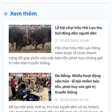
Xem thêm
Lễ hội chọi trâu Hải Lựu thu
hút đông đảo người dân
07/02/2023 19:00’
Hội chọi trâu Hải Lựu hàng
năm được tổ chức thành
công đã góp phần vào việc bảo tồn, phát huy những giá
trị văn hóa truyền thống.
Đà Nẵng: Nhiều hoạt động
văn hóa - lễ hội nhằm bảo
tồn, phát huy các giá trị
truyền thống
07/02/2023 16:15’
Để tạo đột phá, mới lạ, thu hút người dân và du khách,
các hoạt động sẽ được đầu tư đổi mới cả về nội dung và