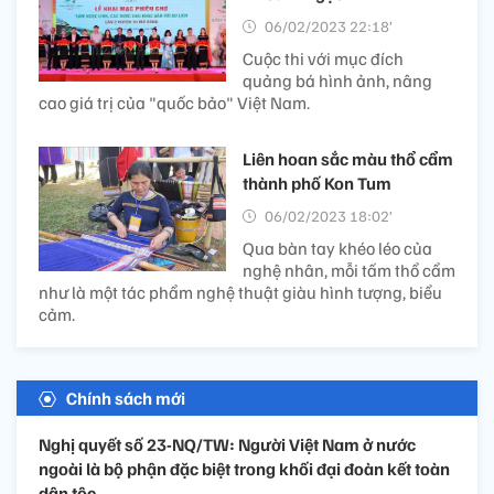
06/02/2023 22:18’
Cuộc thi với mục đích
quảng bá hình ảnh, nâng
cao giá trị của "quốc bảo" Việt Nam.
Liên hoan sắc màu thổ cẩm
thành phố Kon Tum
06/02/2023 18:02’
Qua bàn tay khéo léo của
nghệ nhân, mỗi tấm thổ cẩm
như là một tác phẩm nghệ thuật giàu hình tượng, biểu
cảm.
Chính sách mới
Nghị quyết số 23-NQ/TW: Người Việt Nam ở nước
ngoài là bộ phận đặc biệt trong khối đại đoàn kết toàn
dân tộc