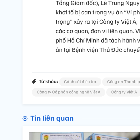
Tổng Giám đốc), Lê Trung Nguy
khởi tố bị can trong vụ án “Vi
trọng” xảy ra tại Công ty Việt Á
các cơ quan, đơn vị liên quan. 
phố Hồ Chí Minh đã tách hành vi
án tại Bệnh viện Thủ Đức chuyển
Từ khóa:
Cảnh sát điều tra
Công an Thành p
Công ty Cổ phần công nghệ Việt Á
Công ty Việt Á
Tin liên quan