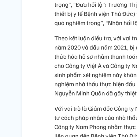
trọng”, “Đưa hối lộ”; Trương Th
thiết bị y tế Bệnh viện Thủ Đức
quả nghiêm trọng”, “Nhận hối lộ
Theo kết luận điều tra, với vai 
năm 2020 và đầu năm 2021, bị 
thức hóa hồ sơ nhằm thanh toá
cho Công ty Việt Á và Công ty 
sinh phẩm xét nghiệm này không
nghiệm nhà thầu thực hiện đấu 
Nguyễn Minh Quân đã gây thiệt 
Với vai trò là Giám đốc Công ty
tư cách pháp nhân của nhà thầ
Công ty Nam Phong nhằm thực hi
liên quan đến Bệnh viện Thủ Đứ