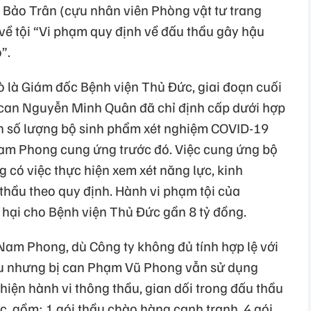
ị Bảo Trân (cựu nhân viên Phòng vật tư trang
) về tội “Vi phạm quy định về đấu thầu gây hậu
”.
trò là Giám đốc Bệnh viện Thủ Đức, giai đoạn cuối
can Nguyễn Minh Quân đã chỉ định cấp dưới hợp
n số lượng bộ sinh phẩm xét nghiệm COVID-19
Nam Phong cung ứng trước đó. Việc cung ứng bộ
 có việc thực hiện xem xét năng lực, kinh
thầu theo quy định. Hành vi phạm tội của
hại cho Bệnh viện Thủ Đức gần 8 tỷ đồng.
 Nam Phong, dù Công ty không đủ tính hợp lệ với
u nhưng bị can Phạm Vũ Phong vẫn sử dụng
ện hành vi thông thầu, gian dối trong đấu thầu
c, gồm: 1 gói thầu chào hàng cạnh tranh, 4 gói