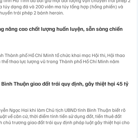
 tỉnh Hà Tĩnh đã bắt giữ một đối tượng vận chuyển trái phép 2
a túy dạng đá và 200 viên ma túy tổng hợp (hồng phiến) và
huyển trái phép 2 bánh heroin.
ng nâng cao chất lượng huấn luyện, sẵn sàng chiến
nh Thành phố Hồ Chí Minh tổ chức khai mạc Hội thi, Hội thao
c thể thao lực lượng vũ trang Thành phố Hồ Chí Minh năm
 Bình Thuận giao đất trái quy định, gây thiệt hại 45 tỷ
yễn Ngọc Hai khi làm Chủ tịch UBND tỉnh Bình Thuận biết rõ
ật về căn cứ, thời điểm tính tiền sử dụng đất, tiền thuê đất
chủ trương giao đất trái quy định pháp luật gây thiệt hại cho