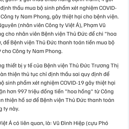
hỉ định thầu mua bộ sinh phẩm xét nghiệm COVID-
ừ Công ty Nam Phong, gây thiệt hại cho bệnh viện.
Nguyên (nhân viên Công ty Việt Á), Phạm Vũ
g cho nhân viên Bệnh viện Thủ Đức để chi "hoa
ơ, để Bệnh viện Thủ Đức thanh toán tiền mua bộ
9 cho Công ty Nam Phong.
g thiết bị y tế của Bệnh viện Thủ Đức Trương Thị
àn thiện thủ tục chỉ định thầu sai quy định để
bộ sinh phẩm xét nghiệm COVID-19 gây thiệt hại
hận hơn 997 triệu đồng tiền "hoa hồng" từ Công
n thiện hồ sơ để Bệnh viện Thủ Đức thanh toán
 ty này.
iệt Á có liên quan, là: Vũ Đình Hiệp (cựu Phó