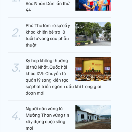
Báo Nhân Dân lần thứ
44
Phú Thọ làm rõ sự cố y
khoa khiến bé trai 8
tuổi tử vong sau phẫu
thuật
Kỳ họp không thường
lệ thứ Nhất, Quốc hội
khóa XVI: Chuyển từ
quản lý sang kiến tạo
sự phát triển ngành dầu khí trong giai
đoạn mới
Người dân vùng lũ
Mường Than vững tin
xây dựng cuộc sống
mới