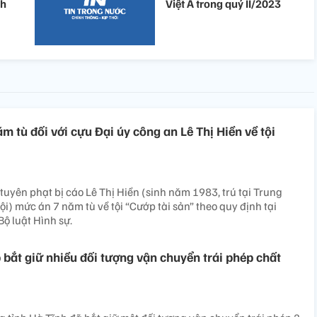
ch
Việt Á trong quý II/2023
m tù đối với cựu Đại úy công an Lê Thị Hiền về tội
tuyên phạt bị cáo Lê Thị Hiền (sinh năm 1983, trú tại Trung
i) mức án 7 năm tù về tội “Cướp tài sản” theo quy định tại
Bộ luật Hình sự.
p bắt giữ nhiều đối tượng vận chuyển trái phép chất