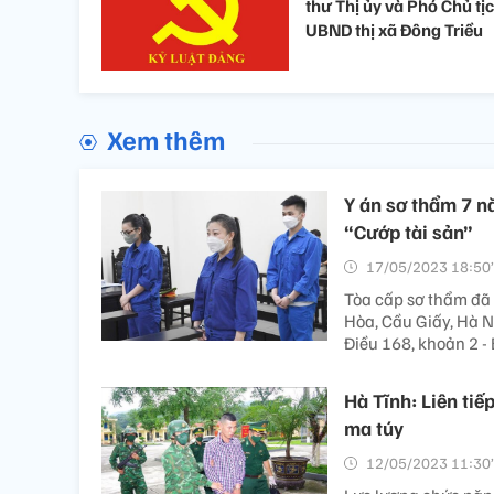
thư Thị ủy và Phó Chủ tị
UBND thị xã Đông Triều
Xem thêm
Y án sơ thẩm 7 nă
“Cướp tài sản”
17/05/2023 18:50’
Tòa cấp sơ thẩm đã 
Hòa, Cầu Giấy, Hà Nộ
Điều 168, khoản 2 - 
Hà Tĩnh: Liên tiế
ma túy
12/05/2023 11:30’