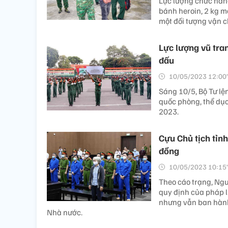
Lực lượng chức năng
bánh heroin, 2 kg m
một đối tượng vận c
Lực lượng vũ tra
đấu
10/05/2023 12:00’
Sáng 10/5, Bộ Tư lệ
quốc phòng, thể dụ
2023.
Cựu Chủ tịch tỉnh
đồng
10/05/2023 10:15’
Theo cáo trạng, Ngu
quy định của pháp lu
nhưng vẫn ban hành 
Nhà nước.