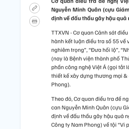
Cơ quan điều tra đề nghị Việ
Nguyễn Minh Quân (cựu Giám 
định về đấu thầu gây hậu quả 
TTXVN - Cơ quan Cảnh sát điều
hành kết luận điều tra số 55 về
nghiêm trọng”, “Đưa hối lộ”, “N
(nay là Bệnh viện thành phố Thủ
phần công nghệ Việt Á (gọi tắt 
thiết kế xây dựng thương mại &
Phong).
Theo đó, Cơ quan điều tra đề ng
can Nguyễn Minh Quân (cựu Giá
định về đấu thầu gây hậu quả 
Công ty Nam Phong) về tội “Vi