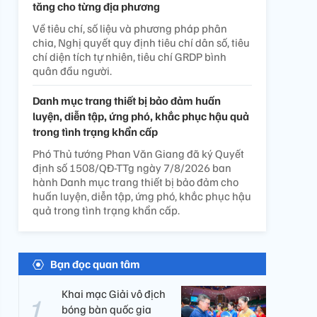
tăng cho từng địa phương
Về tiêu chí, số liệu và phương pháp phân
chia, Nghị quyết quy định tiêu chí dân số, tiêu
chí diện tích tự nhiên, tiêu chí GRDP bình
quân đầu người.
Danh mục trang thiết bị bảo đảm huấn
luyện, diễn tập, ứng phó, khắc phục hậu quả
trong tình trạng khẩn cấp
Phó Thủ tướng Phan Văn Giang đã ký Quyết
định số 1508/QĐ-TTg ngày 7/8/2026 ban
hành Danh mục trang thiết bị bảo đảm cho
huấn luyện, diễn tập, ứng phó, khắc phục hậu
quả trong tình trạng khẩn cấp.
Bạn đọc quan tâm
Khai mạc Giải vô địch
bóng bàn quốc gia