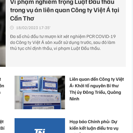
Vi phạm nghiêm trọng Luật Đấu thầu
trong vụ án liên quan Công ty Việt Á tại
Cần Thơ
18/02/2023 17:35’
Đa số chủ đầu tư mượn kit xét nghiệm PCR COVID-19
do Công ty Việt Á sản xuất sử dụng trước, sau đó làm
thủ tục chỉ định thầu, vi phạm Luật Đấu thầu.
t
Liên quan đến Công ty Việt
iên
Á: Khởi tố nguyên Bí thư
h
Thị ủy Đông Triều, Quảng
Ninh
ệt
Họp báo Chính phủ: Dự
 Bí
kiến kết luận điều tra vụ