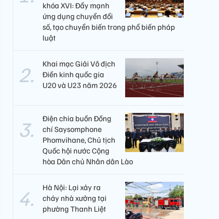
khóa XVI: Đẩy mạnh
ứng dụng chuyển đổi
số, tạo chuyển biến trong phổ biến pháp
luật
Khai mạc Giải Vô địch
Điền kinh quốc gia
U20 và U23 năm 2026
Điện chia buồn Đồng
chí Saysomphone
Phomvihane, Chủ tịch
Quốc hội nước Cộng
hòa Dân chủ Nhân dân Lào
Hà Nội: Lại xảy ra
cháy nhà xưởng tại
phường Thanh Liệt