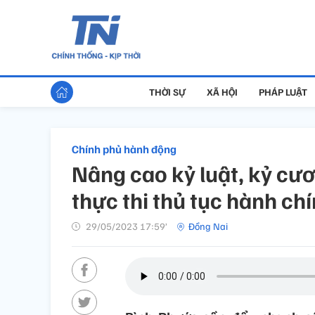
THỜI SỰ
XÃ HỘI
PHÁP LUẬT
Chính phủ hành động
Nâng cao kỷ luật, kỷ cư
thực thi thủ tục hành ch
29/05/2023 17:59’
Đồng Nai