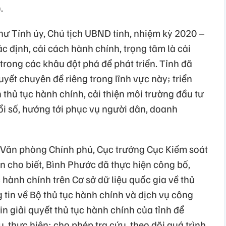
.
hư Tỉnh ủy, Chủ tịch UBND tỉnh, nhiệm kỳ 2020 –
 định, cải cách hành chính, trọng tâm là cải
 trong các khâu đột phá để phát triển. Tỉnh đã
yết chuyên đề riêng trong lĩnh vực này; triển
h thủ tục hành chính, cải thiện môi trường đầu tư
ổi số, hướng tới phục vụ người dân, doanh
a Văn phòng Chính phủ, Cục trưởng Cục Kiểm soát
n cho biết, Bình Phước đã thực hiện công bố,
 hành chính trên Cơ sở dữ liệu quốc gia về thủ
 tin về Bộ thủ tục hành chính và dịch vụ công
in giải quyết thủ tục hành chính của tỉnh để
, thực hiện; cho phép tra cứu, theo dõi quá trình