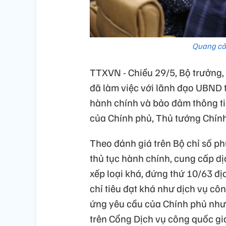
Quang cản
TTXVN - Chiều 29/5, Bộ trưởng
đã làm việc với lãnh đạo UBND t
hành chính và bảo đảm thông ti
của Chính phủ, Thủ tướng Chín
Theo đánh giá trên Bộ chỉ số p
thủ tục hành chính, cung cấp d
xếp loại khá, đứng thứ 10/63 đ
chỉ tiêu đạt khá như dịch vụ côn
ứng yêu cầu của Chính phủ như t
trên Cổng Dịch vụ công quốc gia