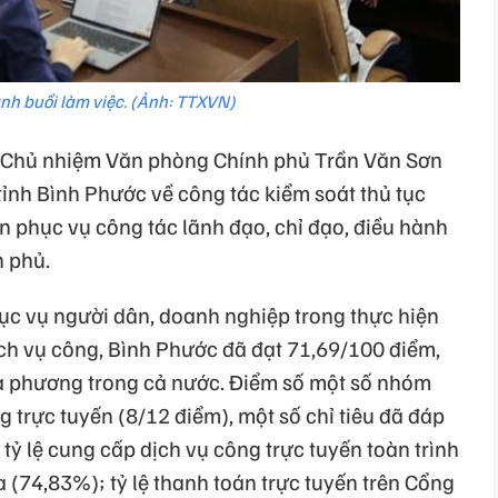
h buổi làm việc. (Ảnh: TTXVN)
, Chủ nhiệm Văn phòng Chính phủ Trần Văn Sơn
ỉnh Bình Phước về công tác kiểm soát thủ tục
n phục vụ công tác lãnh đạo, chỉ đạo, điều hành
h phủ.
hục vụ người dân, doanh nghiệp trong thực hiện
ịch vụ công, Bình Phước đã đạt 71,69/100 điểm,
ịa phương trong cả nước. Điểm số một số nhóm
g trực tuyến (8/12 điểm), một số chỉ tiêu đã đáp
ỷ lệ cung cấp dịch vụ công trực tuyến toàn trình
 (74,83%); tỷ lệ thanh toán trực tuyến trên Cổng