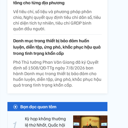
tăng cho từng địa phương
Về tiêu chí, số liệu và phương pháp phân
chia, Nghị quyết quy định tiêu chí dân số, tiêu
chí diện tích tự nhiên, tiêu chí GRDP bình
quân đầu người.
Danh mục trang thiết bị bảo đảm huấn
luyện, diễn tập, ứng phó, khắc phục hậu quả
trong tình trạng khẩn cấp
Phó Thủ tướng Phan Văn Giang đã ký Quyết
định số 1508/QĐ-TTg ngày 7/8/2026 ban
hành Danh mục trang thiết bị bảo đảm cho
huấn luyện, diễn tập, ứng phó, khắc phục hậu
quả trong tình trạng khẩn cấp.
Bạn đọc quan tâm
Kỳ họp không thường
lệ thứ Nhất, Quốc hội