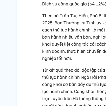
Dịch vụ công quốc gia (64,12%)
Theo bà Trần Tuệ Hiền, Phó Bí t
2025, Ban Thường vụ Tỉnh ủy xác
cách thủ tục hành chính, là một
ban hành nhiều văn bản, nghị qu
khai quyết liệt công tác cải các
kinh doanh, thực hiện chuyển đ
nghiệp tốt hơn.
Từ kết quả theo dõi độc lập củ
thủ tục hành chính Ngô Hải Pha
công khai cơ bản đầy đủ thủ tục
tục hành chính. Công khai thông
trực tuyến trên Hệ thống thông t
người dân, doanh nghiệp tra cứu