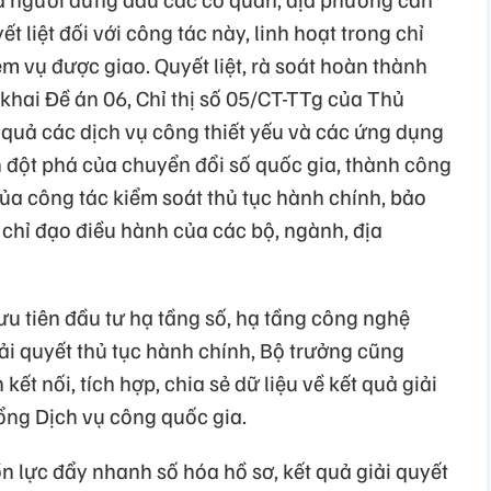
t liệt đối với công tác này, linh hoạt trong chỉ
ệm vụ được giao. Quyết liệt, rà soát hoàn thành
 khai Đề án 06, Chỉ thị số 05/CT-TTg của Thủ
 quả các dịch vụ công thiết yếu và các ứng dụng
n đột phá của chuyển đổi số quốc gia, thành công
ủa công tác kiểm soát thủ tục hành chính, bảo
 chỉ đạo điều hành của các bộ, ngành, địa
ưu tiên đầu tư hạ tầng số, hạ tầng công nghệ
iải quyết thủ tục hành chính, Bộ trưởng cũng
t nối, tích hợp, chia sẻ dữ liệu về kết quả giải
ổng Dịch vụ công quốc gia.
ồn lực đẩy nhanh số hóa hồ sơ, kết quả giải quyết