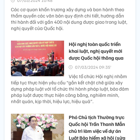
07/03/2024 10:48’
Các cơ quan khẩn trương xây dựng và ban hành theo
thẩm quyền các văn bản quy định chi tiết, hướng dẫn
thi hành đối với gần 400 nội dung được giao trong luật,
nghị quyết của Quốc hội.
Hội nghị toàn quốc triển
khai luật, nghị quyết mới
được Quốc hội thông qua
07/03/2024 09:35’
Việc tổ chức Hội nghị nhằm
tiếp tục thực hiện yêu cầu “gắn kết chặt chẽ giữa xây
dựng pháp luật với tổ chức thi hành pháp luật, bảo đảm
pháp luật được thực hiện công bằng, nghiêm minh,
nhất quán, kịp thời, hiệu lực, hiệu quả".
Phó Chủ tịch Thường trực
Quốc hội Trần Thanh Mẫn
chủ trì làm việc về dự án
Luật Bảo hiểm xã hội (sửa