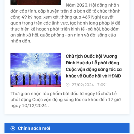
Năm 2023, Hội đồng nhân
dân cấp tỉnh, cấp huyện trên địa bàn đã tổ chức thành
công 49 kỳ họp; xem xét, thông qua 469 Nghị quyết
quan trọng trên các lĩnh vực, tạo hành lang pháp lý để
thực hiện kế hoạch phát triển kinh tế - xã hội, bảo đảm
an sinh xã hội, quốc phòng - an ninh và đời sống của
nhân dân.
Chủ tịch Quốc hội Vương
Đình Huệ dự Lễ phát động
Cuộc vận động sáng tác ca
khúc về Quốc hội và HĐND
27/02/2024 17:09’
Thời gian nhận tác phẩm bắt đầu từ ngày tổ chức Lễ
phát động Cuộc vận động sáng tác ca khúc đến 17 giờ
ngày 10/12/2024 .
Chính sách mới