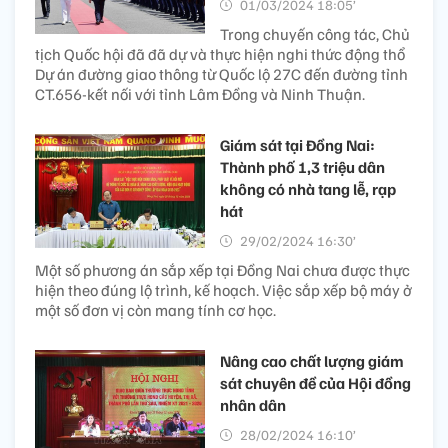
01/03/2024 18:05’
Trong chuyến công tác, Chủ
tịch Quốc hội đã đã dự và thực hiện nghi thức động thổ
Dự án đường giao thông từ Quốc lộ 27C đến đường tỉnh
CT.656-kết nối với tỉnh Lâm Đồng và Ninh Thuận.
Giám sát tại Đồng Nai:
Thành phố 1,3 triệu dân
không có nhà tang lễ, rạp
hát
29/02/2024 16:30’
Một số phương án sắp xếp tại Đồng Nai chưa được thực
hiện theo đúng lộ trình, kế hoạch. Việc sắp xếp bộ máy ở
một số đơn vị còn mang tính cơ học.
Nâng cao chất lượng giám
sát chuyên đề của Hội đồng
nhân dân
28/02/2024 16:10’