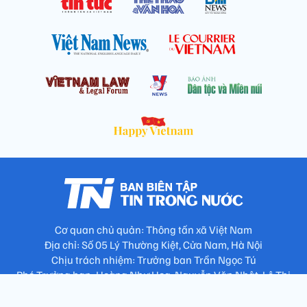
Cơ quan chủ quản: Thông tấn xã Việt Nam
Địa chỉ: Số 05 Lý Thường Kiệt, Cửa Nam, Hà Nội
Chịu trách nhiệm: Trưởng ban Trần Ngọc Tú
Phó Trưởng ban: Hoàng Như Hoa, Nguyễn Văn Nhật, Lê Thị
Thu Hương
Số điện thoại: 024.38257994 - Fax: 024.3826.7981 - Email: