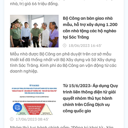
nhà, trị giá 66 triệu đồng.
Bộ Công an bàn giao nhà
mẫu, hỗ trợ xây dựng 1.200
căn nhà tặng các hộ nghèo
tại Sóc Trăng
18/06/2023 16:45’
Mẫu nhà được Bộ Công an phê duyệt trên cơ sở mẫu
thiết kế đã thống nhất với Bộ Xây dựng và Sở Xây dựng
tỉnh Sóc Trăng. Kinh phí do Bộ Công an vận động từ các
doanh nghiệp.
Từ 15/6/2023: Áp dụng Quy
trình liên thông điện tử giải
quyết nhóm thủ tục hành
chính trên Cổng Dịch vụ
công quốc gia
17/06/2023 08:45’
Nhóm thủ tục hành chính gồm: “Đăng ký khai tử - Xóa