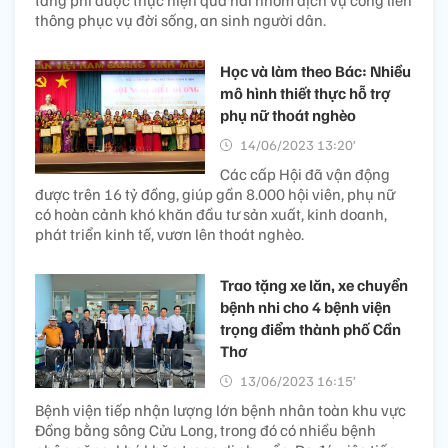
táng phí được thực hiện qua hai nhóm dịch vụ công liên
thông phục vụ đời sống, an sinh người dân.
Học và làm theo Bác: Nhiều
mô hình thiết thực hỗ trợ
phụ nữ thoát nghèo
14/06/2023 13:20’
Các cấp Hội đã vận động
được trên 16 tỷ đồng, giúp gần 8.000 hội viên, phụ nữ
có hoàn cảnh khó khăn đầu tư sản xuất, kinh doanh,
phát triển kinh tế, vươn lên thoát nghèo.
Trao tặng xe lăn, xe chuyển
bệnh nhi cho 4 bệnh viện
trọng điểm thành phố Cần
Thơ
13/06/2023 16:15’
Bệnh viện tiếp nhận lượng lớn bệnh nhân toàn khu vực
Đồng bằng sông Cửu Long, trong đó có nhiều bệnh