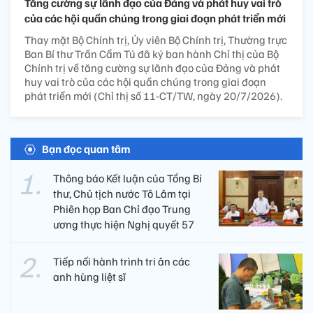
Tăng cường sự lãnh đạo của Đảng và phát huy vai trò
của các hội quần chúng trong giai đoạn phát triển mới
Thay mặt Bộ Chính trị, Ủy viên Bộ Chính trị, Thường trực
Ban Bí thư Trần Cẩm Tú đã ký ban hành Chỉ thị của Bộ
Chính trị về tăng cường sự lãnh đạo của Đảng và phát
huy vai trò của các hội quần chúng trong giai đoạn
phát triển mới (Chỉ thị số 11-CT/TW, ngày 20/7/2026).
Bạn đọc quan tâm
Thông báo Kết luận của Tổng Bí
thư, Chủ tịch nước Tô Lâm tại
Phiên họp Ban Chỉ đạo Trung
ương thực hiện Nghị quyết 57
Tiếp nối hành trình tri ân các
anh hùng liệt sĩ ​