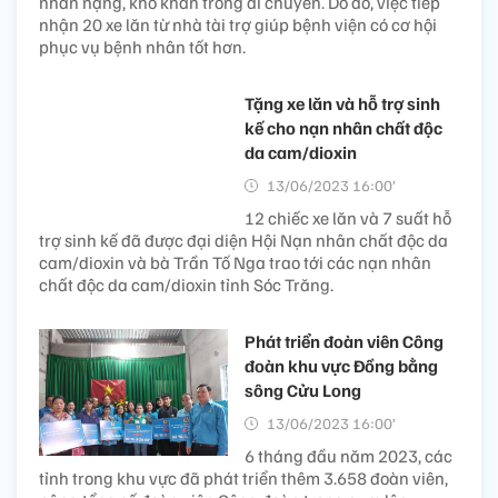
nhân nặng, khó khăn trong di chuyển. Do đó, việc tiếp
nhận 20 xe lăn từ nhà tài trợ giúp bệnh viện có cơ hội
phục vụ bệnh nhân tốt hơn.
Tặng xe lăn và hỗ trợ sinh
kế cho nạn nhân chất độc
da cam/dioxin
13/06/2023 16:00’
12 chiếc xe lăn và 7 suất hỗ
trợ sinh kế đã được đại diện Hội Nạn nhân chất độc da
cam/dioxin và bà Trần Tố Nga trao tới các nạn nhân
chất độc da cam/dioxin tỉnh Sóc Trăng.
Phát triển đoàn viên Công
đoàn khu vực Đồng bằng
sông Cửu Long
13/06/2023 16:00’
6 tháng đầu năm 2023, các
tỉnh trong khu vực đã phát triển thêm 3.658 đoàn viên,