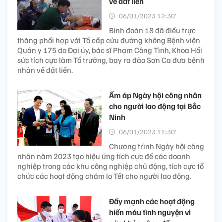
về đất liền
06/01/2023 12:30’
Binh đoàn 18 đã điều trực
thăng phối hợp với Tổ cấp cứu đường không Bệnh viện
Quân y 175 do Đại úy, bác sĩ Phạm Công Tình, Khoa Hồi
sức tích cực làm Tổ trưởng, bay ra đảo Sơn Ca đưa bệnh
nhân về đất liền.
Ấm áp Ngày hội công nhân
cho người lao động tại Bắc
Ninh
06/01/2023 11:30’
Chương trình Ngày hội công
nhân năm 2023 tạo hiệu ứng tích cực để các doanh
nghiệp trong các khu công nghiệp chủ động, tích cực tổ
chức các hoạt động chăm lo Tết cho người lao động.
Đẩy mạnh các hoạt động
hiến máu tình nguyện vì