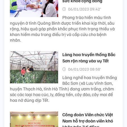
sức khỏe cộng đồng
06/01/2023 09:42’
Phong trào hiến máu tình
nguyện ở tỉnh Quảng Bình được triển khai kịp thời, sâu
rộng, hiệu quả góp phần khắc phục tình trạng thiếu và
khan hiếm máu trong điều trị và cấp cứu cho bệnh
nhân.
Làng hoa truyền thống Bắc
Sơn rộn ràng vào vụ Tết
06/01/2023 08:58’
Làng nghề hoa truyền thống
Bắc Sơn (xã Lưu Vĩnh Sơn,
huyện Thạch Hà, tỉnh Hà Tĩnh) đang ươm trồng, chăm
sóc các loại hoa cúc, ly, đồng tiền, cây đào, cây mai để
hoa nở đúng dịp Tết.
Công đoàn Viên chức Việt
Nam hỗ trợ đoàn viên khó
khăn trên 7 tỉ đồng