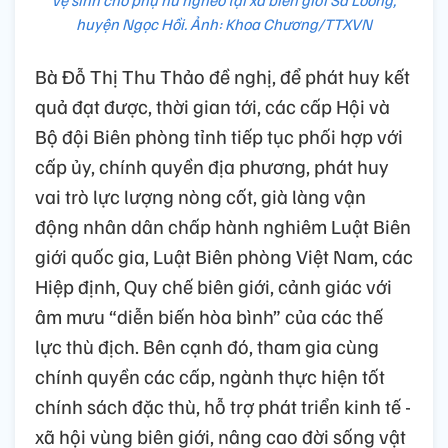
vệ sinh cho phụ nữ nghèo tại xã biên giới Sa Loong,
huyện Ngọc Hồi. Ảnh: Khoa Chương/TTXVN
Bà Đỗ Thị Thu Thảo đề nghị, để phát huy kết
quả đạt được, thời gian tới, các cấp Hội và
Bộ đội Biên phòng tỉnh tiếp tục phối hợp với
cấp ủy, chính quyền địa phương, phát huy
vai trò lực lượng nòng cốt, già làng vận
động nhân dân chấp hành nghiêm Luật Biên
giới quốc gia, Luật Biên phòng Việt Nam, các
Hiệp định, Quy chế biên giới, cảnh giác với
âm mưu “diễn biến hòa bình” của các thế
lực thù địch. Bên cạnh đó, tham gia cùng
chính quyền các cấp, ngành thực hiện tốt
chính sách đặc thù, hỗ trợ phát triển kinh tế -
xã hội vùng biên giới, nâng cao đời sống vật