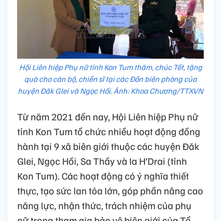
Hội Liên hiệp Phụ nữ tỉnh Kon Tum thăm, chúc Tết, tặng
quà cho cán bộ, chiến sĩ tại các Đồn biên phòng của
huyện Đăk Glei và Ngọc Hồi. Ảnh: Khoa Chương/TTXVN
Từ năm 2021 đến nay, Hội Liên hiệp Phụ nữ
tỉnh Kon Tum tổ chức nhiều hoạt động đồng
hành tại 9 xã biên giới thuộc các huyện Đăk
Glei, Ngọc Hồi, Sa Thầy và Ia H’Drai (tỉnh
Kon Tum). Các hoạt động có ý nghĩa thiết
thực, tạo sức lan tỏa lớn, góp phần nâng cao
năng lực, nhận thức, trách nhiệm của phụ
nữ trong tham gia bảo vệ biên giới của Tổ