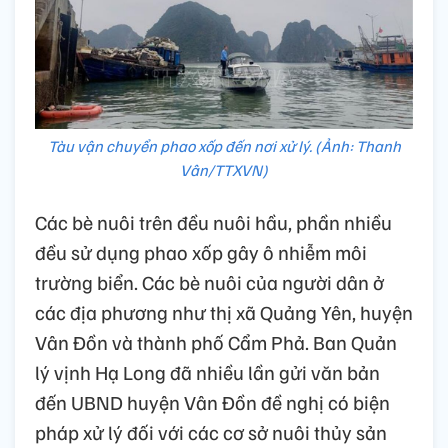
Tàu vận chuyển phao xốp đến nơi xử lý. (Ảnh: Thanh
Vân/TTXVN)
Các bè nuôi trên đều nuôi hầu, phần nhiều
đều sử dụng phao xốp gây ô nhiễm môi
trường biển. Các bè nuôi của người dân ở
các địa phương như thị xã Quảng Yên, huyện
Vân Đồn và thành phố Cẩm Phả. Ban Quản
lý vịnh Hạ Long đã nhiều lần gửi văn bản
đến UBND huyện Vân Đồn đề nghị có biện
pháp xử lý đối với các cơ sở nuôi thủy sản