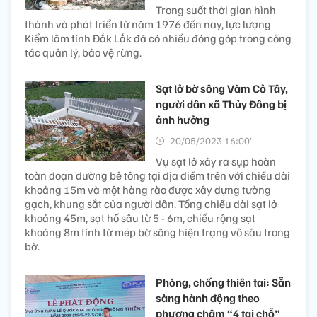
Trong suốt thời gian hình
thành và phát triển từ năm 1976 đến nay, lực lượng
Kiểm lâm tỉnh Đắk Lắk đã có nhiều đóng góp trong công
tác quản lý, bảo vệ rừng.
Sạt lở bờ sông Vàm Cỏ Tây,
người dân xã Thủy Đông bị
ảnh hưởng
20/05/2023 16:00’
Vụ sạt lở xảy ra sụp hoàn
toàn đoạn đường bê tông tại địa điểm trên với chiều dài
khoảng 15m và một hàng rào được xây dựng tường
gạch, khung sắt của người dân. Tổng chiều dài sạt lở
khoảng 45m, sạt hố sâu từ 5 - 6m, chiều rộng sạt
khoảng 8m tính từ mép bờ sông hiện trạng vô sâu trong
bờ.
Phòng, chống thiên tai: Sẵn
sàng hành động theo
phương châm “4 tại chỗ”