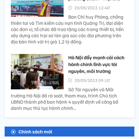
20/05/2023 12:40’
Ban Chỉ huy Phòng, chống
thiên tai và Tìm kiếm cứu nạn tỉnh Quảng Trị, đại diện
các đơn vị, tổ chức đã trao tặng các trang thiết bị, tiền
xây dựng các trại sơ tán gia súc các địa phương trên
địa bàn tỉnh với trị giá 1,2 tỷ đồng.
Hà Nội đẩy mạnh cải cách
hành chính lĩnh vực tài
nguyên, môi trường
20/05/2023 09:10’
Sở Tài nguyên và Môi
trường Hà Nội đã rà soát, tham mưu, trình Chủ tịch
UBND thành phố ban hành 4 quyết định về công bố
danh mục thủ tục hành chính...
Chính sách mới