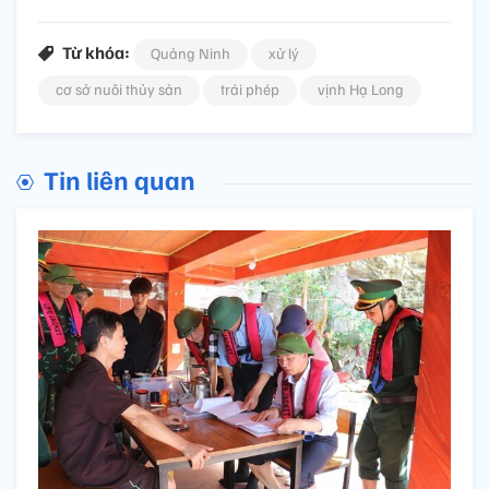
Từ khóa:
Quảng Ninh
xử lý
cơ sở nuôi thủy sản
trái phép
vịnh Hạ Long
Tin liên quan