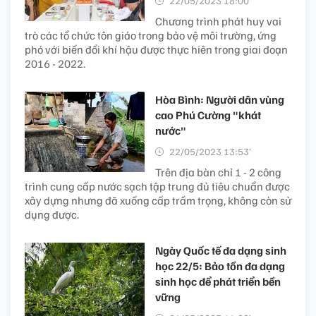
22/05/2023 18:00’
Chương trình phát huy vai
trò các tổ chức tôn giáo trong bảo vệ môi trường, ứng
phó với biến đổi khí hậu được thực hiên trong giai đoạn
2016 - 2022.
Hòa Bình: Người dân vùng
cao Phú Cường "khát
nước"
22/05/2023 13:53’
Trên địa bàn chỉ 1 - 2 công
trình cung cấp nước sạch tập trung đủ tiêu chuẩn được
xây dựng nhưng đã xuống cấp trầm trọng, không còn sử
dụng được.
Ngày Quốc tế đa dạng sinh
học 22/5: Bảo tồn đa dạng
sinh học để phát triển bền
vững