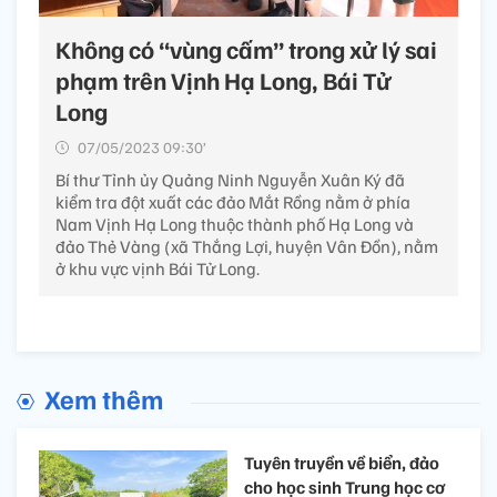
Không có “vùng cấm” trong xử lý sai
phạm trên Vịnh Hạ Long, Bái Tử
Long
07/05/2023 09:30’
Bí thư Tỉnh ủy Quảng Ninh Nguyễn Xuân Ký đã
kiểm tra đột xuất các đảo Mắt Rồng nằm ở phía
Nam Vịnh Hạ Long thuộc thành phố Hạ Long và
đảo Thẻ Vàng (xã Thắng Lợi, huyện Vân Đồn), nằm
ở khu vực vịnh Bái Tử Long.
Xem thêm
Tuyên truyền về biển, đảo
cho học sinh Trung học cơ