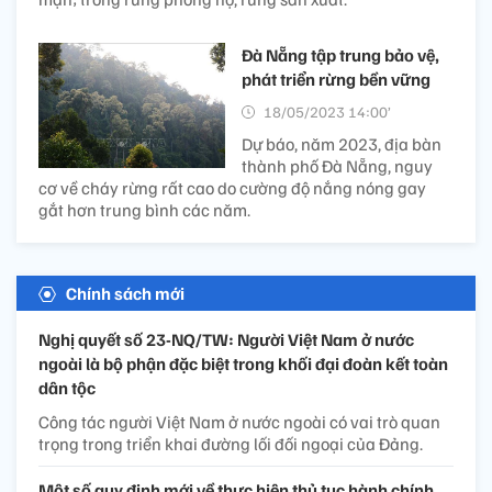
Đà Nẵng tập trung bảo vệ,
phát triển rừng bền vững
18/05/2023 14:00’
Dự báo, năm 2023, địa bàn
thành phố Đà Nẵng, nguy
cơ về cháy rừng rất cao do cường độ nắng nóng gay
gắt hơn trung bình các năm.
Chính sách mới
Nghị quyết số 23-NQ/TW: Người Việt Nam ở nước
ngoài là bộ phận đặc biệt trong khối đại đoàn kết toàn
dân tộc
Công tác người Việt Nam ở nước ngoài có vai trò quan
trọng trong triển khai đường lối đối ngoại của Đảng.
Một số quy định mới về thực hiện thủ tục hành chính