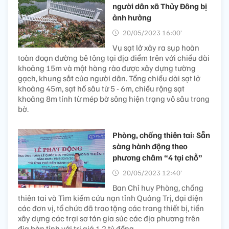
người dân xã Thủy Đông bị
ảnh hưởng
20/05/2023 16:00’
Vụ sạt lở xảy ra sụp hoàn
toàn đoạn đường bê tông tại địa điểm trên với chiều dài
khoảng 15m và một hàng rào được xây dựng tường
gạch, khung sắt của người dân. Tổng chiều dài sạt lở
khoảng 45m, sạt hố sâu từ 5 - 6m, chiều rộng sạt
khoảng 8m tính từ mép bờ sông hiện trạng vô sâu trong
bờ.
Phòng, chống thiên tai: Sẵn
sàng hành động theo
phương châm “4 tại chỗ”
20/05/2023 12:40’
Ban Chỉ huy Phòng, chống
thiên tai và Tìm kiếm cứu nạn tỉnh Quảng Trị, đại diện
các đơn vị, tổ chức đã trao tặng các trang thiết bị, tiền
xây dựng các trại sơ tán gia súc các địa phương trên
địa bàn tỉnh với trị giá 1,2 tỷ đồng.