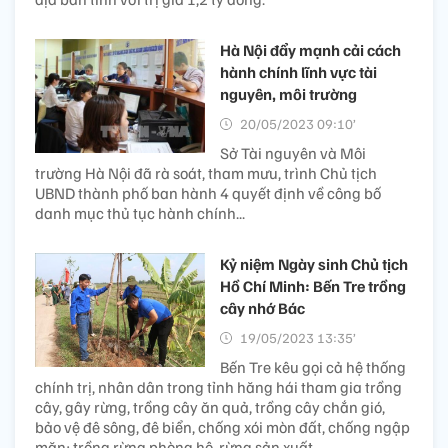
Hà Nội đẩy mạnh cải cách
hành chính lĩnh vực tài
nguyên, môi trường
20/05/2023 09:10’
Sở Tài nguyên và Môi
trường Hà Nội đã rà soát, tham mưu, trình Chủ tịch
UBND thành phố ban hành 4 quyết định về công bố
danh mục thủ tục hành chính...
Kỷ niệm Ngày sinh Chủ tịch
Hồ Chí Minh: Bến Tre trồng
cây nhớ Bác
19/05/2023 13:35’
Bến Tre kêu gọi cả hệ thống
chính trị, nhân dân trong tỉnh hăng hái tham gia trồng
cây, gây rừng, trồng cây ăn quả, trồng cây chắn gió,
bảo vệ đê sông, đê biển, chống xói mòn đất, chống ngập
mặn; trồng rừng phòng hộ, rừng sản xuất.