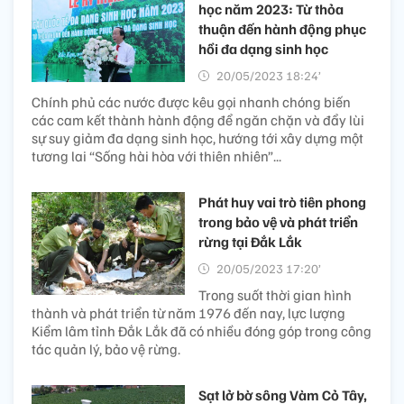
học năm 2023: Từ thỏa
thuận đến hành động phục
hồi đa dạng sinh học
20/05/2023 18:24’
Chính phủ các nước được kêu gọi nhanh chóng biến
các cam kết thành hành động để ngăn chặn và đẩy lùi
sự suy giảm đa dạng sinh học, hướng tới xây dựng một
tương lai “Sống hài hòa với thiên nhiên”...
Phát huy vai trò tiên phong
trong bảo vệ và phát triển
rừng tại Đắk Lắk
20/05/2023 17:20’
Trong suốt thời gian hình
thành và phát triển từ năm 1976 đến nay, lực lượng
Kiểm lâm tỉnh Đắk Lắk đã có nhiều đóng góp trong công
tác quản lý, bảo vệ rừng.
Sạt lở bờ sông Vàm Cỏ Tây,