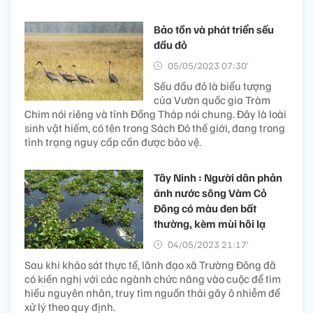
Bảo tồn và phát triển sếu
đầu đỏ
05/05/2023 07:30’
Sếu đầu đỏ là biểu tượng
của Vườn quốc gia Tràm
Chim nói riêng và tỉnh Đồng Tháp nói chung. Đây là loài
sinh vật hiếm, có tên trong Sách Đỏ thế giới, đang trong
tình trạng nguy cấp cần được bảo vệ.
Tây Ninh : Người dân phản
ánh nước sông Vàm Cỏ
Đông có màu đen bất
thường, kèm mùi hôi lạ
04/05/2023 21:17’
Sau khi khảo sát thực tế, lãnh đạo xã Trường Đông đã
có kiến nghị với các ngành chức năng vào cuộc để tìm
hiểu nguyên nhân, truy tìm nguồn thải gây ô nhiễm để
xử lý theo quy định.