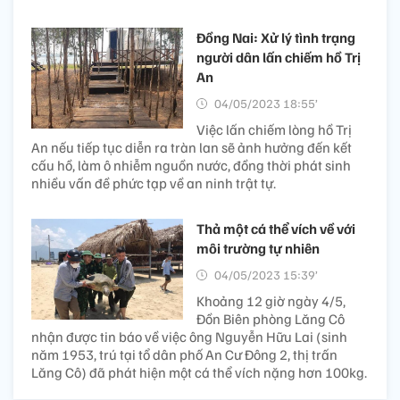
Đồng Nai: Xử lý tình trạng
người dân lấn chiếm hồ Trị
An
04/05/2023 18:55’
Việc lấn chiếm lòng hồ Trị
An nếu tiếp tục diễn ra tràn lan sẽ ảnh hưởng đến kết
cấu hồ, làm ô nhiễm nguồn nước, đồng thời phát sinh
nhiều vấn đề phức tạp về an ninh trật tự.
Thả một cá thể vích về với
môi trường tự nhiên
04/05/2023 15:39’
Khoảng 12 giờ ngày 4/5,
Đồn Biên phòng Lăng Cô
nhận được tin báo về việc ông Nguyễn Hữu Lai (sinh
năm 1953, trú tại tổ dân phố An Cư Đông 2, thị trấn
Lăng Cô) đã phát hiện một cá thể vích nặng hơn 100kg.