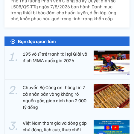
Phó Thủ tướng Phan Văn Giang đã ký Quyết định số
1508/QĐ-TTg ngày 7/8/2026 ban hành Danh mục
trang thiết bị bảo đảm cho huấn luyện, diễn tập, ứng
phó, khắc phục hậu quả trong tình trạng khẩn cấp.
Bạn đọc quan tâm
195 võ sĩ trẻ tranh tài tại Giải vô
địch MMA quốc gia 2026
Chuyển Bộ Công an thông tin 7
cá nhân bán vàng không rõ
nguồn gốc, giao dịch hơn 2.000
tỷ đồng
Việt Nam tham gia và đóng góp
chủ động, tích cực, thực chất