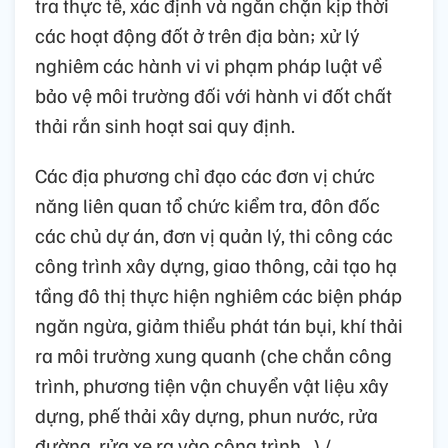
tra thực tế, xác định và ngăn chặn kịp thời
các hoạt động đốt ở trên địa bàn; xử lý
nghiêm các hành vi vi phạm pháp luật về
bảo vệ môi trường đối với hành vi đốt chất
thải rắn sinh hoạt sai quy định.
Các địa phương chỉ đạo các đơn vị chức
năng liên quan tổ chức kiểm tra, đôn đốc
các chủ dự án, đơn vị quản lý, thi công các
công trình xây dựng, giao thông, cải tạo hạ
tầng đô thị thực hiện nghiêm các biện pháp
ngăn ngừa, giảm thiểu phát tán bụi, khí thải
ra môi trường xung quanh (che chắn công
trình, phương tiện vận chuyển vật liệu xây
dựng, phế thải xây dựng, phun nước, rửa
đường, rửa xe ra vào công trình…)./.