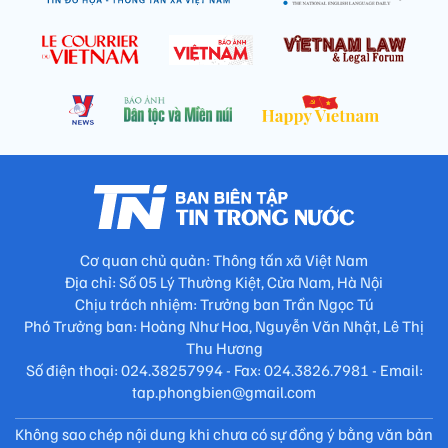
Cơ quan chủ quản: Thông tấn xã Việt Nam
Địa chỉ: Số 05 Lý Thường Kiệt, Cửa Nam, Hà Nội
Chịu trách nhiệm: Trưởng ban Trần Ngọc Tú
Phó Trưởng ban: Hoàng Như Hoa, Nguyễn Văn Nhật, Lê Thị
Thu Hương
Số điện thoại: 024.38257994 - Fax: 024.3826.7981 - Email:
tap.phongbien@gmail.com
Không sao chép nội dung khi chưa có sự đồng ý bằng văn bản