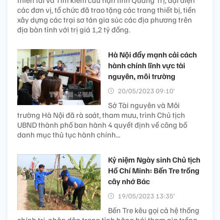
thiên tai và Tìm kiếm cứu nạn tỉnh Quảng Trị, đại diện
các đơn vị, tổ chức đã trao tặng các trang thiết bị, tiền
xây dựng các trại sơ tán gia súc các địa phương trên
địa bàn tỉnh với trị giá 1,2 tỷ đồng.
Hà Nội đẩy mạnh cải cách
hành chính lĩnh vực tài
nguyên, môi trường
20/05/2023 09:10’
Sở Tài nguyên và Môi
trường Hà Nội đã rà soát, tham mưu, trình Chủ tịch
UBND thành phố ban hành 4 quyết định về công bố
danh mục thủ tục hành chính...
Kỷ niệm Ngày sinh Chủ tịch
Hồ Chí Minh: Bến Tre trồng
cây nhớ Bác
19/05/2023 13:35’
Bến Tre kêu gọi cả hệ thống