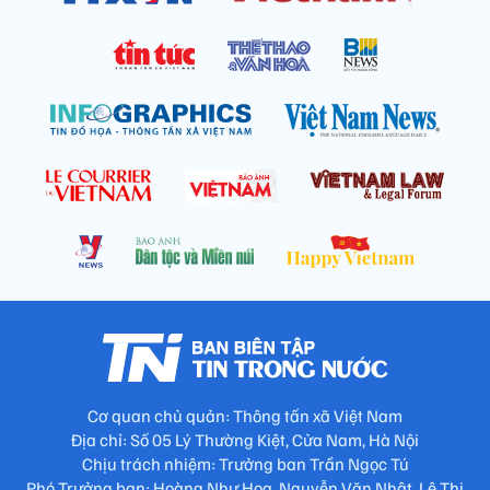
Cơ quan chủ quản: Thông tấn xã Việt Nam
Địa chỉ: Số 05 Lý Thường Kiệt, Cửa Nam, Hà Nội
Chịu trách nhiệm: Trưởng ban Trần Ngọc Tú
Phó Trưởng ban: Hoàng Như Hoa, Nguyễn Văn Nhật, Lê Thị