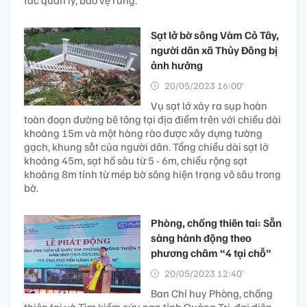
tác quản lý, bảo vệ rừng.
Sạt lở bờ sông Vàm Cỏ Tây,
người dân xã Thủy Đông bị
ảnh hưởng
20/05/2023 16:00’
Vụ sạt lở xảy ra sụp hoàn
toàn đoạn đường bê tông tại địa điểm trên với chiều dài
khoảng 15m và một hàng rào được xây dựng tường
gạch, khung sắt của người dân. Tổng chiều dài sạt lở
khoảng 45m, sạt hố sâu từ 5 - 6m, chiều rộng sạt
khoảng 8m tính từ mép bờ sông hiện trạng vô sâu trong
bờ.
Phòng, chống thiên tai: Sẵn
sàng hành động theo
phương châm “4 tại chỗ”
20/05/2023 12:40’
Ban Chỉ huy Phòng, chống