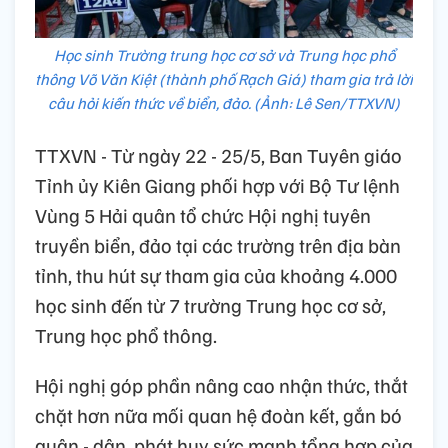
Học sinh Trường trung học cơ sở và Trung học phổ
thông Võ Văn Kiệt (thành phố Rạch Giá) tham gia trả lời
câu hỏi kiến thức về biển, đảo. (Ảnh: Lê Sen/TTXVN)
TTXVN - Từ ngày 22 - 25/5, Ban Tuyên giáo
Tỉnh ủy Kiên Giang phối hợp với Bộ Tư lệnh
Vùng 5 Hải quân tổ chức Hội nghị tuyên
truyền biển, đảo tại các trường trên địa bàn
tỉnh, thu hút sự tham gia của khoảng 4.000
học sinh đến từ 7 trường Trung học cơ sở,
Trung học phổ thông.
Hội nghị góp phần nâng cao nhận thức, thắt
chặt hơn nữa mối quan hệ đoàn kết, gắn bó
quân - dân, phát huy sức mạnh tổng hợp của