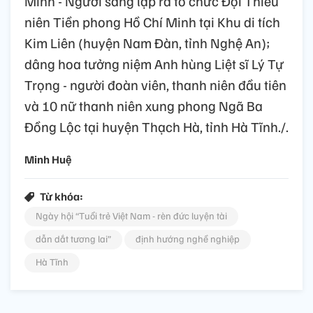
Minh - Người sáng lập ra tổ chức Đội Thiếu
niên Tiền phong Hồ Chí Minh tại Khu di tích
Kim Liên (huyện Nam Đàn, tỉnh Nghệ An);
dâng hoa tưởng niệm Anh hùng Liệt sĩ Lý Tự
Trọng - người đoàn viên, thanh niên đầu tiên
và 10 nữ thanh niên xung phong Ngã Ba
Đồng Lộc tại huyện Thạch Hà, tỉnh Hà Tĩnh./.
Minh Huệ
Từ khóa:
Ngày hội “Tuổi trẻ Việt Nam - rèn đức luyện tài
dẫn dắt tương lai”
định hướng nghề nghiệp
Hà Tĩnh