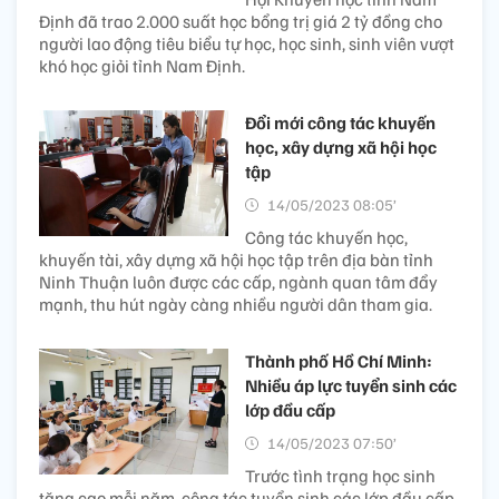
Định đã trao 2.000 suất học bổng trị giá 2 tỷ đồng cho
người lao động tiêu biểu tự học, học sinh, sinh viên vượt
khó học giỏi tỉnh Nam Định.
Đổi mới công tác khuyến
học, xây dựng xã hội học
tập
14/05/2023 08:05’
Công tác khuyến học,
khuyến tài, xây dựng xã hội học tập trên địa bàn tỉnh
Ninh Thuận luôn được các cấp, ngành quan tâm đẩy
mạnh, thu hút ngày càng nhiều người dân tham gia.
Thành phố Hồ Chí Minh:
Nhiều áp lực tuyển sinh các
lớp đầu cấp
14/05/2023 07:50’
Trước tình trạng học sinh
tăng cao mỗi năm, công tác tuyển sinh các lớp đầu cấp