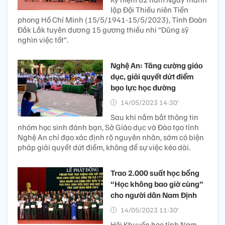
lập Đội Thiếu niên Tiền
phong Hồ Chí Minh (15/5/1941-15/5/2023), Tỉnh Đoàn
Đắk Lắk tuyên dương 15 gương thiếu nhi “Dũng sỹ
nghìn việc tốt”.
Nghệ An: Tăng cường giáo
dục, giải quyết dứt điểm
bạo lực học đường
14/05/2023 14:30’
Sau khi nắm bắt thông tin
nhóm học sinh đánh bạn, Sở Giáo dục và Đào tạo tỉnh
Nghệ An chỉ đạo xác định rõ nguyên nhân, sớm có biện
pháp giải quyết dứt điểm, không để sự việc kéo dài.
Trao 2.000 suất học bổng
“Học không bao giờ cùng”
cho người dân Nam Định
14/05/2023 11:30’
Hội Khuyến học tỉnh Nam