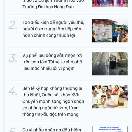
Trường Đại học Hồng Đức
Tạo điều kiện để người yếu thế,
người ở xa trung tâm tiếp cận
hành chính công thuận lợi
Vụ phế liệu bằng sắt, nhọn rơi
trên cao tốc: Tài xế xe chở phế
liệu mắc nhiều lỗi vi phạm
Bên lề Kỳ họp không thường lệ
thứ Nhất, Quốc hội khóa XVI:
Chuyển mạnh sang ngăn chặn
và phòng ngừa từ sớm, từ xa
thông tin xấu độc trên mạng
Ca vi phẫu ghép da đầu hiếm