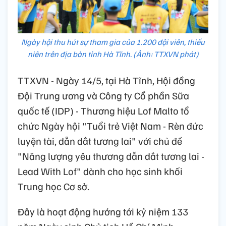
Ngày hội thu hút sự tham gia của 1.200 đội viên, thiếu
niên trên địa bàn tỉnh Hà Tĩnh. (Ảnh: TTXVN phát)
TTXVN - Ngày 14/5, tại Hà Tĩnh, Hội đồng
Đội Trung ương và Công ty Cổ phần Sữa
quốc tế (IDP) - Thương hiệu Lof Malto tổ
chức Ngày hội "Tuổi trẻ Việt Nam - Rèn đức
luyện tài, dẫn dắt tương lai" với chủ đề
"Năng lượng yêu thương dẫn dắt tương lai -
Lead With Lof" dành cho học sinh khối
Trung học Cơ sở.
Đây là hoạt động hướng tới kỷ niệm 133