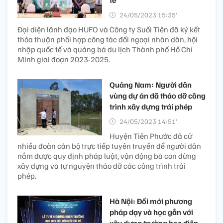
24/05/2023 15:35’
Đại diện lãnh đạo HUFO và Công ty Suối Tiên đã ký kết
thỏa thuận phối hợp công tác đối ngoại nhân dân, hội
nhập quốc tế và quảng bá du lịch Thành phố Hồ Chí
Minh giai đoạn 2023-2025.
Quảng Nam: Người dân
vùng dự án đã tháo dỡ công
trình xây dựng trái phép
24/05/2023 14:51’
Huyện Tiên Phước đã cử
nhiều đoàn cán bộ trực tiếp tuyên truyền để người dân
nắm được quy định pháp luật, vận động bà con dừng
xây dựng và tự nguyện tháo dỡ các công trình trái
phép.
Hà Nội: Đổi mới phương
pháp dạy và học gắn với
xây dựng trường học điện