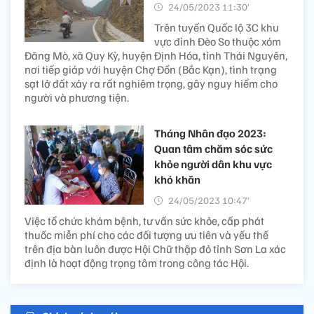
24/05/2023 11:30’
Trên tuyến Quốc lộ 3C khu
vực đỉnh Đèo So thuộc xóm
Đăng Mò, xã Quy Kỳ, huyện Định Hóa, tỉnh Thái Nguyên,
nơi tiếp giáp với huyện Chợ Đồn (Bắc Kạn), tình trạng
sạt lở đất xảy ra rất nghiêm trọng, gây nguy hiểm cho
người và phương tiện.
Tháng Nhân đạo 2023:
Quan tâm chăm sóc sức
khỏe người dân khu vực
khó khăn
24/05/2023 10:47’
Việc tổ chức khám bệnh, tư vấn sức khỏe, cấp phát
thuốc miễn phí cho các đối tượng ưu tiên và yếu thế
trên địa bàn luôn được Hội Chữ thập đỏ tỉnh Sơn La xác
định là hoạt động trọng tâm trong công tác Hội.