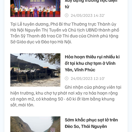
tử
24/05/2023 14:32’
Tại Lễ tuyên dương, Phó Bí thư Thường trực Thành ủy
Hà Nội Nguyễn Thị Tuyến và Chủ tịch UBND thành phố
Trần Sỹ Thanh đã trao Cờ Thi đua của Chính phủ tặng
Sở Giáo dục và Đào tạo Hà Nội.
Hỏa hoạn thiêu rụi nhiều ki
ốt tại khu chợ tạm ở Vĩnh
Yên, Vĩnh Phúc
24/05/2023 12:10’
Ghi nhận của phóng viên tại
hiện trường, khu chợ tự phát nơi xảy ra hỏa hoạn rộng
cả ngàn m2, có khoảng 50 - 60 ki ốt làm bằng khung
sắt, mái tôn.
Sớm khắc phục sạt lở trên
Đèo So, Thái Nguyên