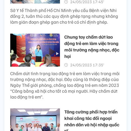
24/05/2023 17:45’
Sở Y tế Thành phố Hồ Chí Minh yêu cầu Bệnh viện Nhi
đồng 2, tuân thủ các quy định ghép tạng nhưng không
làm gián đoạn ghép gan cho trẻ có chỉ định ghép.
Chung tay chấm dứt lao
động trẻ em làm việc trong
môi trường nặng nhọc, độc
hại
24/05/2023 17:35’
Chấm dứt tình trạng lao động trẻ em làm việc trong môi
trường nặng nhọc, độc hại. Đây cũng là thông điệp của
Ngày Thế giới phòng, chống lao động trẻ em năm 2023
“Công bằng xã hội cho tất cả mọi người. Hãy chấm dứt
lao động trẻ em”.
Tăng cường phối hợp triển
khai công tác đối ngoại
nhân dân và hội nhập quốc
tế