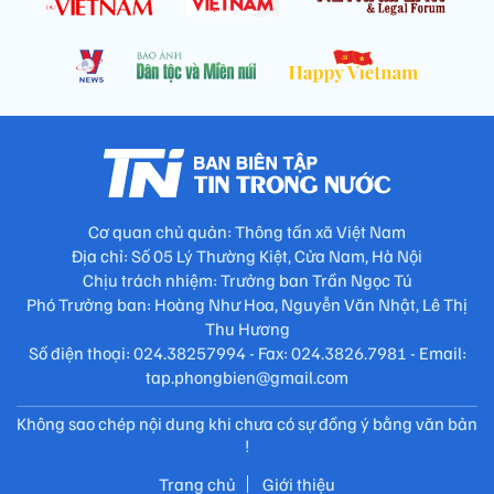
Cơ quan chủ quản: Thông tấn xã Việt Nam
Địa chỉ: Số 05 Lý Thường Kiệt, Cửa Nam, Hà Nội
Chịu trách nhiệm: Trưởng ban Trần Ngọc Tú
Phó Trưởng ban: Hoàng Như Hoa, Nguyễn Văn Nhật, Lê Thị
Thu Hương
Số điện thoại: 024.38257994 - Fax: 024.3826.7981 - Email:
tap.phongbien@gmail.com
Không sao chép nội dung khi chưa có sự đồng ý bằng văn bản
!
Trang chủ
Giới thiệu