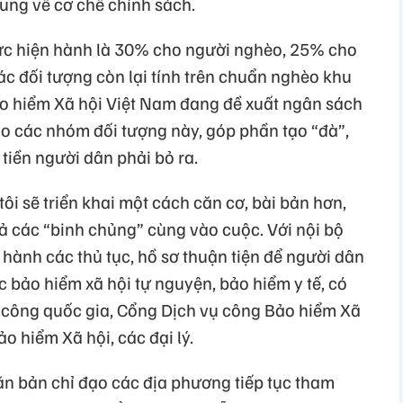
sung về cơ chế chính sách.
mức hiện hành là 30% cho người nghèo, 25% cho
c đối tượng còn lại tính trên chuẩn nghèo khu
Bảo hiểm Xã hội Việt Nam đang đề xuất ngân sách
o các nhóm đối tượng này, góp phần tạo “đà”,
 tiền người dân phải bỏ ra.
ôi sẽ triển khai một cách căn cơ, bài bản hơn,
ả các “binh chủng” cùng vào cuộc. Với nội bộ
 hành các thủ tục, hồ sơ thuận tiện để người dân
 bảo hiểm xã hội tự nguyện, bảo hiểm y tế, có
vụ công quốc gia, Cổng Dịch vụ công Bảo hiểm Xã
ảo hiểm Xã hội, các đại lý.
n bản chỉ đạo các địa phương tiếp tục tham