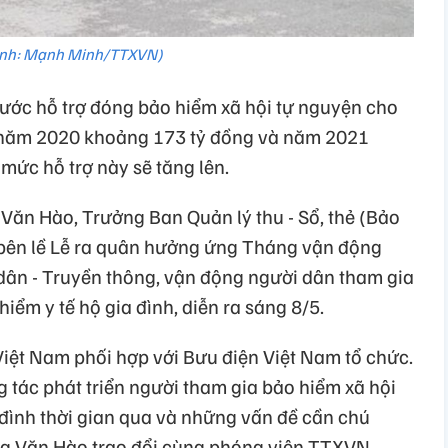
nh: Mạnh Minh/TTXVN)
ớc hỗ trợ đóng bảo hiểm xã hội tự nguyện cho
 năm 2020 khoảng 173 tỷ đồng và năm 2021
ức hỗ trợ này sẽ tăng lên.
Văn Hào, Trưởng Ban Quản lý thu - Sổ, thẻ (Bảo
 bên lề Lễ ra quân hưởng ứng Tháng vận động
 dân - Truyền thông, vận động người dân tham gia
iểm y tế hộ gia đình, diễn ra sáng 8/5.
Việt Nam phối hợp với Bưu điện Việt Nam tổ chức.
 tác phát triển người tham gia bảo hiểm xã hội
 đình thời gian qua và những vấn đề cần chú
ng Văn Hào trao đổi cùng phóng viên TTXVN.