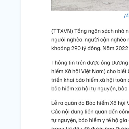
(Ả
(TTXVN) Tổng ngân sách nhà nư
người nghèo, người cận nghèo
khoảng 290 tỷ đồng. Năm 2022 m
Thông tin trên được ông Dương 
hiểm Xã hội Việt Nam) cho biết
triển khai bảo hiểm xã hội toàn
bảo hiểm xã hội tự nguyện, bảo h
Lễ ra quân do Bảo hiểm Xã hội 
Các nội dung liên quan đến công
tự nguyện, bảo hiểm y tế hộ gia
trọng tới đây đã được ông Dươ