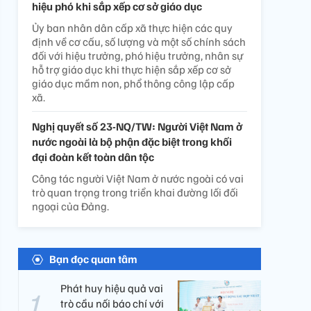
hiệu phó khi sắp xếp cơ sở giáo dục
Ủy ban nhân dân cấp xã thực hiện các quy
định về cơ cấu, số lượng và một số chính sách
đối với hiệu trưởng, phó hiệu trưởng, nhân sự
hỗ trợ giáo dục khi thực hiện sắp xếp cơ sở
giáo dục mầm non, phổ thông công lập cấp
xã.
Nghị quyết số 23-NQ/TW: Người Việt Nam ở
nước ngoài là bộ phận đặc biệt trong khối
đại đoàn kết toàn dân tộc
Công tác người Việt Nam ở nước ngoài có vai
trò quan trọng trong triển khai đường lối đối
ngoại của Đảng.
Bạn đọc quan tâm
Phát huy hiệu quả vai
trò cầu nối báo chí với