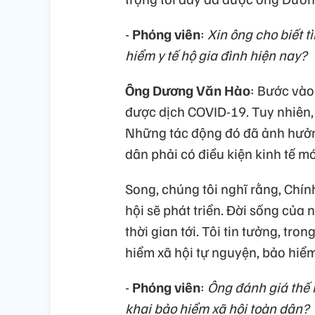
-
Phóng viên
:
Xin ông cho biết t
hiểm y tế hộ gia đình hiện nay?
Ông Dương Văn Hào
: Bước vào
được dịch COVID-19. Tuy nhiên,
Những tác động đó đã ảnh hưởn
dân phải có điều kiện kinh tế mớ
Song, chúng tôi nghĩ rằng, Chính 
hội sẽ phát triển. Đời sống của
thời gian tới. Tôi tin tưởng, tro
hiểm xã hội tự nguyện, bảo hiểm 
-
Phóng viên
:
Ông đánh giá thế 
khai bảo hiểm xã hội toàn dân?