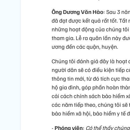
Ông Dương Văn Hào
: Sau 3 nă
đã đạt được kết quả rất tốt. Tất
những hoạt động của chúng tôi t
tham gia. Lễ ra quân lần này đư
ương đến các quận, huyện.
Chúng tôi đánh giá đây là hoạt 
người dân sẽ có điều kiện tiếp 
thông tin mới, từ đó tích cực th
hộ gia đình, góp phần hoàn th
cải cách chính sách bảo hiểm x
các năm tiếp theo, chúng tôi sẽ 
bảo hiểm xã hội, bảo hiểm y tế đ
-
Phóng viên
:
Có thể thấy chúng