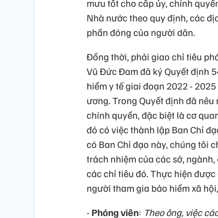
mưu tốt cho cấp ủy, chính quyền
Nhà nước theo quy định, các đị
phần đóng của người dân.
Đồng thời, phải giao chỉ tiêu ph
Vũ Đức Đam đã ký Quyết định 54
hiểm y tế giai đoạn 2022 - 202
ương. Trong Quyết định đã nêu 
chính quyền, đặc biệt là cơ qua
đó có việc thành lập Ban Chỉ đ
có Ban Chỉ đạo này, chúng tôi 
trách nhiệm của các sở, ngành,
các chỉ tiêu đó. Thực hiện được 
người tham gia bảo hiểm xã hội,
-
Phóng viên
:
Theo ông, việc cá