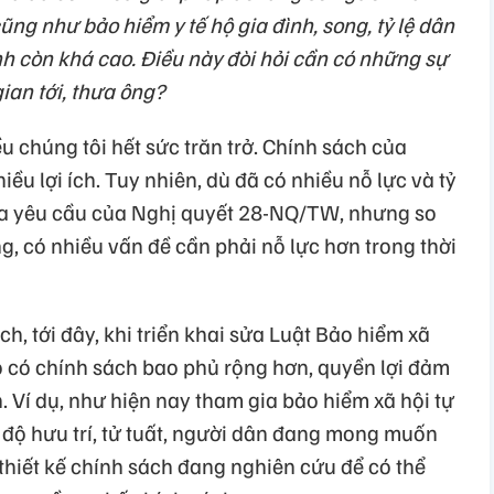
ũng như bảo hiểm y tế hộ gia đình, song, tỷ lệ dân
nh còn khá cao. Điều này đòi hỏi cần có những sự
gian tới, thưa ông?
ều chúng tôi hết sức trăn trở. Chính sách của
nhiều lợi ích. Tuy nhiên, dù đã có nhiều nỗ lực và tỷ
xa yêu cầu của Nghị quyết 28-NQ/TW, nhưng so
ng, có nhiều vấn đề cần phải nỗ lực hơn trong thời
h, tới đây, khi triển khai sửa Luật Bảo hiểm xã
o có chính sách bao phủ rộng hơn, quyền lợi đảm
 Ví dụ, như hiện nay tham gia bảo hiểm xã hội tự
độ hưu trí, tử tuất, người dân đang mong muốn
 thiết kế chính sách đang nghiên cứu để có thể