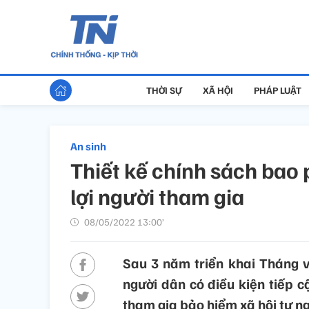
THỜI SỰ
XÃ HỘI
PHÁP LUẬT
An sinh
Thiết kế chính sách bao
lợi người tham gia
08/05/2022 13:00’
Sau 3 năm triển khai Tháng v
người dân có điều kiện tiếp cậ
tham gia bảo hiểm xã hội tự ng