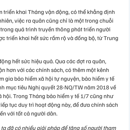
m triển khai Tháng vận động, có thể khẳng định
 nhiên, việc ra quân cũng chỉ là một trong chuỗi
rong quá trình truyền thông phát triển người
ợc triển khai hết sức rầm rộ và đồng bộ, từ Trung
động hết sức hiệu quả. Qua các đợt ra quân,
cận hơn với các chính sách, có thêm một kênh
am gia bảo hiểm xã hội tự nguyện, bảo hiểm y tế
ành mục tiêu Nghị quyết 28-NQ/TW năm 2018 về
ã hội. Trong Tháng bảo hiểm y tế 1/7 cũng như
tiếp tục duy trì hoạt động này, để đưa chính sách
ến với tất cả người dân.
 ta đã có nhiều giải pháp để tăng số người tham