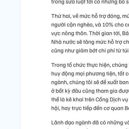
trong sửa luật tới có những bổ 
Thứ hai, về mức hỗ trợ đóng, 
người cận nghèo, và 10% cho cá
vực nông thôn. Thời gian tới, 
Nhà nước sẽ tăng mức hỗ trợ ch
cũng như giảm bớt chi phí từ túi
Trong tổ chức thực hiện, chúng t
huy động mọi phương tiện, tất c
ngành, chúng tôi sẽ đề xuất ban
ở bất kỳ đâu cũng tham gia được
thể là kê khai trên Cổng Dịch 
hội, hay trực tiếp đến cơ quan B
Lãnh đạo ngành đã có những vă