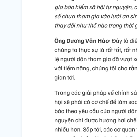
gia bảo hiểm xã hội tự nguyện, c
số chưa tham gia vào lưới an si
thay đổi như thế nào trong thời 
Ông Dương Văn Hào
: Đây là đi
chúng ta thực sự là rất tốt, rất 
lệ người dân tham gia đã vượt 
với tiềm năng, chúng tôi cho rằ
gian tới.
Trong các giải pháp về chính sác
hội sẽ phải có cơ chế để làm sa
bảo theo yêu cầu của người dân.
nguyện chỉ được hưởng hai chế 
nhiều hơn. Sắp tới, các cơ quan