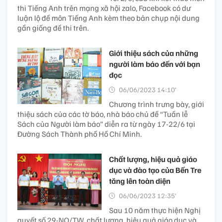
thi Tiếng Anh trên mạng xã hội zalo, Facebook có dư
luận lộ đề môn Tiếng Anh kèm theo bản chụp nội dung
gần giống đề thi trên.
Giới thiệu sách của những
người làm báo đến với bạn
đọc
06/06/2023 14:10’
Chương trình trưng bày, giới
thiệu sách của các tờ báo, nhà báo chủ đề “Tuần lễ
Sách của Người làm báo” diễn ra từ ngày 17-22/6 tại
Đường Sách Thành phố Hồ Chí Minh.
Chất lượng, hiệu quả giáo
dục và đào tạo của Bến Tre
tăng lên toàn diện
06/06/2023 12:35’
Sau 10 năm thực hiện Nghị
quyết số 29-NQ/TW, chất lượng, hiệu quả giáo dục và