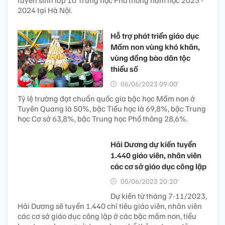
tuyển sinh lớp 10 Trung học Phổ thông năm học 2023 -
2024 tại Hà Nội.
Hỗ trợ phát triển giáo dục
Mầm non vùng khó khăn,
vùng đồng bào dân tộc
thiểu số
06/06/2023 09:00’
Tỷ lệ trường đạt chuẩn quốc gia bậc học Mầm non ở
Tuyên Quang là 50%, bậc Tiểu học là 69,8%, bậc Trung
học Cơ sở 63,8%, bậc Trung học Phổ thông 28,6%.
Hải Dương dự kiến tuyển
1.440 giáo viên, nhân viên
các cơ sở giáo dục công lập
05/06/2023 20:20’
Dự kiến từ tháng 7-11/2023,
Hải Dương sẽ tuyển 1.440 chỉ tiêu giáo viên, nhân viên
các cơ sở giáo dục công lập ở các bậc mầm non, tiểu