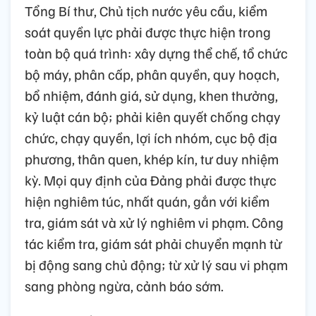
Tổng Bí thư, Chủ tịch nước yêu cầu, kiểm
soát quyền lực phải được thực hiện trong
toàn bộ quá trình: xây dựng thể chế, tổ chức
bộ máy, phân cấp, phân quyền, quy hoạch,
bổ nhiệm, đánh giá, sử dụng, khen thưởng,
kỷ luật cán bộ; phải kiên quyết chống chạy
chức, chạy quyền, lợi ích nhóm, cục bộ địa
phương, thân quen, khép kín, tư duy nhiệm
kỳ. Mọi quy định của Đảng phải được thực
hiện nghiêm túc, nhất quán, gắn với kiểm
tra, giám sát và xử lý nghiêm vi phạm. Công
tác kiểm tra, giám sát phải chuyển mạnh từ
bị động sang chủ động; từ xử lý sau vi phạm
sang phòng ngừa, cảnh báo sớm.