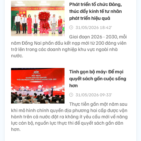
Phát triển tổ chức Đảng,
thúc đẩy kinh tế tư nhân
phát triển hiệu quả
31/05/2026 18:42’
Giai đoạn 2026 - 2030, mỗi
năm Đồng Nai phấn đấu kết nạp mới từ 200 đảng viên
trở lên trong các doanh nghiệp khu vực ngoài nhà
nước.
Tinh gọn bộ máy: Để mọi
quyết sách gần cuộc sống
hơn
31/05/2026 09:33’
Thực tiễn gần một năm sau
khi mô hình chính quyền địa phương hai cấp được vận
hành trên cả nước đặt ra không ít yêu cầu mới về năng
lực cán bộ, nguồn lực thực thi để quyết sách gần dân
hơn.