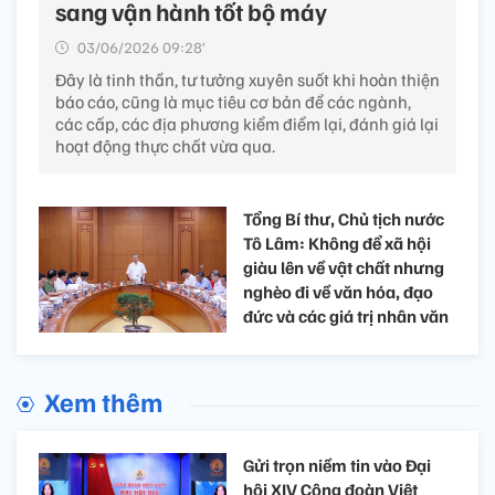
sang vận hành tốt bộ máy
03/06/2026 09:28’
Đây là tinh thần, tư tưởng xuyên suốt khi hoàn thiện
báo cáo, cũng là mục tiêu cơ bản để các ngành,
các cấp, các địa phương kiểm điểm lại, đánh giá lại
hoạt động thực chất vừa qua.
Tổng Bí thư, Chủ tịch nước
Tô Lâm: Không để xã hội
giàu lên về vật chất nhưng
nghèo đi về văn hóa, đạo
đức và các giá trị nhân văn​
Xem thêm
Gửi trọn niềm tin vào Đại
hội XIV Công đoàn Việt