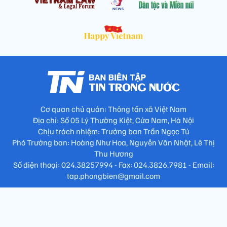
Cơ quan chủ quản: Thông tấn xã Việt Nam
Địa chỉ: Số 05 Lý Thường Kiệt, Cửa Nam, Hà Nội
Chịu trách nhiệm: Trưởng ban Trần Ngọc Tú
Phó Trưởng ban: Hoàng Như Hoa, Nguyễn Văn Nhật, Lê Thị
Thu Hương
Số điện thoại: 024.38257994 - Fax: 024.3826.7981 - Email:
tap.phongbien@gmail.com
Không sao chép nội dung khi chưa có sự đồng ý bằng văn bản
!
Trang chủ
Giới thiệu