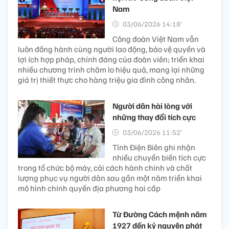
Nam
03/06/2026 14:18’
Công đoàn Việt Nam vẫn
luôn đồng hành cùng người lao động, bảo vệ quyền và
lợi ích hợp pháp, chính đáng của đoàn viên; triển khai
nhiều chương trình chăm lo hiệu quả, mang lại những
giá trị thiết thực cho hàng triệu gia đình công nhân.
Người dân hài lòng với
những thay đổi tích cực
03/06/2026 11:52’
Tỉnh Điện Biên ghi nhận
nhiều chuyển biến tích cực
trong tổ chức bộ máy, cải cách hành chính và chất
lượng phục vụ người dân sau gần một năm triển khai
mô hình chính quyền địa phương hai cấp
Từ Đường Cách mệnh năm
1927 đến kỷ nguyên phát