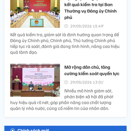
kết quả kiểm tra tại Ban
Thường vụ Đảng ủy Chính
phủ
29/05/2026 15:49’
Kết quả kiểm tra, giám sát là định hướng quan trọng để
Đảng ủy Chính phủ, Chính phủ, Thủ tướng Chính phủ
tiếp tục rà soát, đánh giá đúng tình hình, nâng cao hiệu
quả lãnh đạo.
Mở rộng dân chủ, tăng
cường kiểm soát quyền lực
29/05/2026 13:01’
Nhiều mô hình giám sát,
phản biện xã hội đã phát
huy hiệu quả rõ nét, góp phần nâng cao chất lượng
quản lý nhà nước, củng cố niềm tin của nhân dân.
Chính sách mới