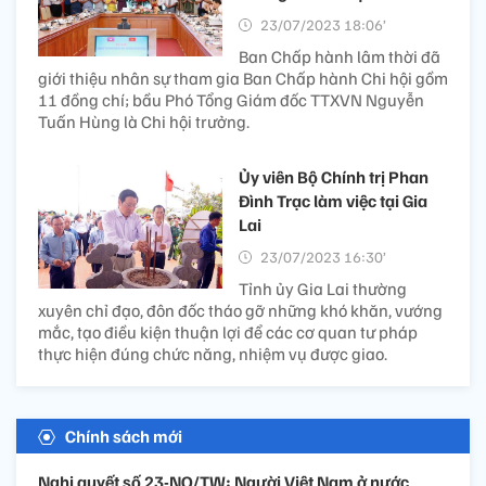
23/07/2023 18:06’
Ban Chấp hành lâm thời đã
giới thiệu nhân sự tham gia Ban Chấp hành Chi hội gồm
11 đồng chí; bầu Phó Tổng Giám đốc TTXVN Nguyễn
Tuấn Hùng là Chi hội trưởng.
Ủy viên Bộ Chính trị Phan
Đình Trạc làm việc tại Gia
Lai
23/07/2023 16:30’
Tỉnh ủy Gia Lai thường
xuyên chỉ đạo, đôn đốc tháo gỡ những khó khăn, vướng
mắc, tạo điều kiện thuận lợi để các cơ quan tư pháp
thực hiện đúng chức năng, nhiệm vụ được giao.
Chính sách mới
Nghị quyết số 23-NQ/TW: Người Việt Nam ở nước