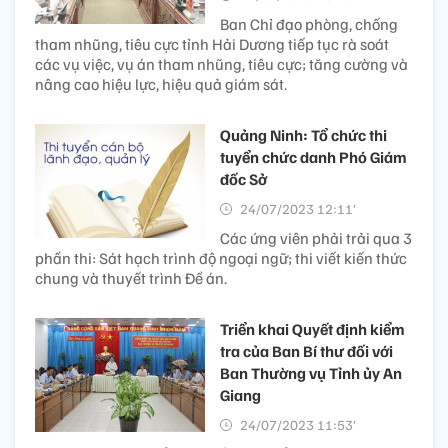
Ban Chỉ đạo phòng, chống
tham nhũng, tiêu cực tỉnh Hải Dương tiếp tục rà soát
các vụ việc, vụ án tham nhũng, tiêu cực; tăng cường và
nâng cao hiệu lực, hiệu quả giám sát.
Quảng Ninh: Tổ chức thi
tuyển chức danh Phó Giám
đốc Sở
24/07/2023 12:11’
Các ứng viên phải trải qua 3
phần thi: Sát hạch trình độ ngoại ngữ; thi viết kiến thức
chung và thuyết trình Đề án.
Triển khai Quyết định kiểm
tra của Ban Bí thư đối với
Ban Thường vụ Tỉnh ủy An
Giang
24/07/2023 11:53’