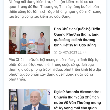
Những nội dung kiểm tra, kết luận kiểm tra là cơ sở
quan trọng để Ban Thường vụ Tỉnh ủy từng bước hoàn
thiện công tác lãnh, chỉ đạo; không ngừng đổi mới, sáng
tạo trong công tác kiểm tra của Đảng.
Phó Chủ tịch Quốc hội Trần
Quang Phương thăm, tặng
quà các gia đình thương
binh, liệt sỹ tại Cao Bằng
24/07/2023 11:44’
Phó Chủ tịch Quốc hội mong muốn các gia đình tiếp tục
phấn đấu, nỗ lực vươn lên trong cuộc sống, tích cực
tham gia các phong trào thi đua, phát triển kinh tế ở địa
phương, góp phần xây dựng quê hương ngày càng
phát triển.
Đại sứ Antonio Alessandro:
Chuyến thăm của Chủ tịch
nước Võ Văn Thưởng mang
tới kỳ vọng mới cho quan