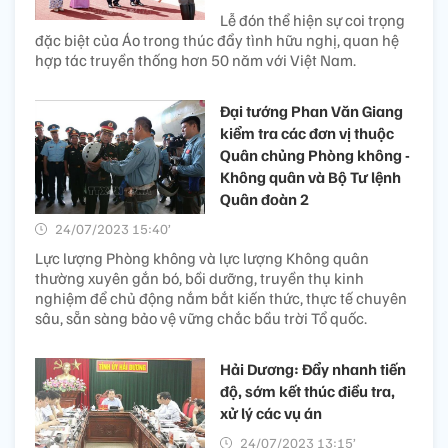
Lễ đón thể hiện sự coi trọng
đặc biệt của Áo trong thúc đẩy tình hữu nghị, quan hệ
hợp tác truyền thống hơn 50 năm với Việt Nam.
Đại tướng Phan Văn Giang
kiểm tra các đơn vị thuộc
Quân chủng Phòng không -
Không quân và Bộ Tư lệnh
Quân đoàn 2
24/07/2023 15:40’
Lực lượng Phòng không và lực lượng Không quân
thường xuyên gắn bó, bồi dưỡng, truyền thụ kinh
nghiệm để chủ động nắm bắt kiến thức, thực tế chuyên
sâu, sẵn sàng bảo vệ vững chắc bầu trời Tổ quốc.
Hải Dương: Đẩy nhanh tiến
độ, sớm kết thúc điều tra,
xử lý các vụ án
24/07/2023 13:15’