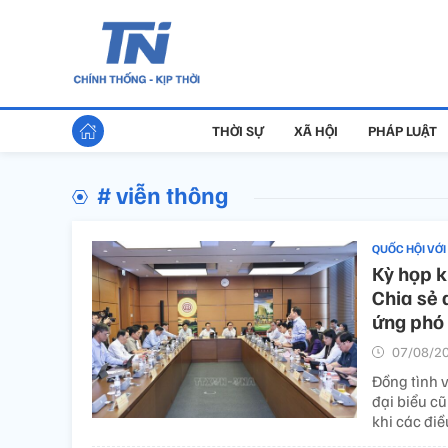
THỜI SỰ
XÃ HỘI
PHÁP LUẬT
# viễn thông
QUỐC HỘI VỚI
Kỳ họp k
Chia sẻ 
ứng phó 
07/08/20
Đồng tình v
đại biểu c
khi các điề