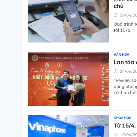
chủ
29/04/20
Quá trình t
tới 15/6.
VĂN HÓA
Lan tỏa 
24/04/20
“Review sá
động phong
có định hướ
KHOA HỌC
Từ 15/4,
13/04/20