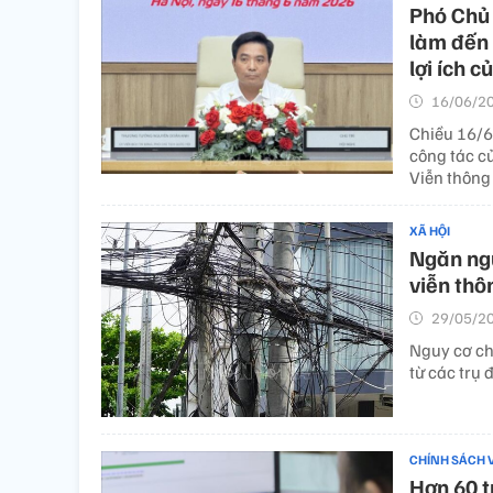
Phó Chủ 
làm đến 
lợi ích 
16/06/20
Chiều 16/6
công tác c
Viễn thông 
XÃ HỘI
Ngăn ngừ
viễn thô
29/05/20
Nguy cơ ch
từ các trụ
CHÍNH SÁCH 
Hơn 60 t