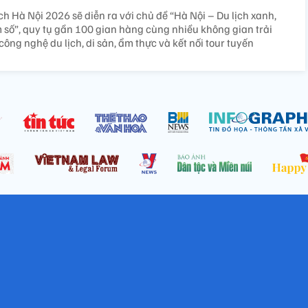
ịch Hà Nội 2026 sẽ diễn ra với chủ đề “Hà Nội – Du lịch xanh,
m số”, quy tụ gần 100 gian hàng cùng nhiều không gian trải
ông nghệ du lịch, di sản, ẩm thực và kết nối tour tuyến