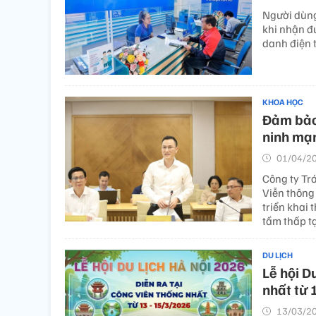
Người dùng
khi nhận đ
danh điện t
KHOA HỌC
Đảm bảo 
ninh mạn
01/04/20
Công ty Tr
Viễn thông
triển khai 
tầm thấp tạ
DU LỊCH
Lễ hội D
nhất từ 
13/03/20