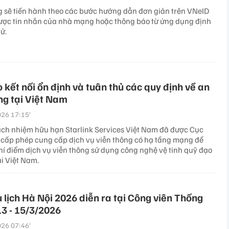
 sẽ tiến hành theo các bước hướng dẫn đơn giản trên VNeID
ược tin nhắn của nhà mạng hoặc thông báo từ ứng dụng định
ử.
kết nối ổn định và tuân thủ các quy định về an
g tại Việt Nam
26 17:15’
ách nhiệm hữu hạn Starlink Services Việt Nam đã được Cục
 cấp phép cung cấp dịch vụ viễn thông có hạ tầng mạng để
thí điểm dịch vụ viễn thông sử dụng công nghệ vệ tinh quỹ đạo
i Việt Nam.
u lịch Hà Nội 2026 diễn ra tại Công viên Thống
13 - 15/3/2026
26 07:46’