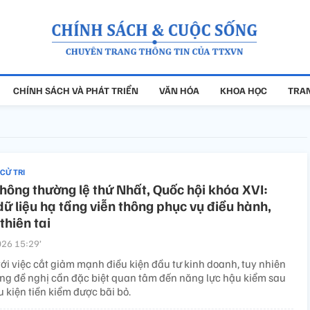
CHÍNH SÁCH VÀ PHÁT TRIỂN
VĂN HÓA
KHOA HỌC
TRAN
 CỬ TRI
hông thường lệ thứ Nhất, Quốc hội khóa XVI:
dữ liệu hạ tầng viễn thông phục vụ điều hành,
thiên tai
26 15:29’
ới việc cắt giảm mạnh điều kiện đầu tư kinh doanh, tuy nhiên
ũng đề nghị cần đặc biệt quan tâm đến năng lực hậu kiểm sau
u kiện tiền kiểm được bãi bỏ.