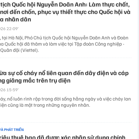
tịch Quốc hội Nguyễn Doãn Anh: Làm thực chất,
nơi đến chốn, phục vụ thiết thực cho Quốc hội và
của nhân dân
26 22:09’
, tại Hà Nội, Phó Chủ tịch Quốc hội Nguyễn Doãn Anh và Đoàn
ủa Quốc hội đã thăm và làm việc tại Tập đoàn Công nghiệp -
Quân đội (Viettel).
a sự cố cháy nổ liên quan đến dây điện và cáp
ng giăng mắc trên trụ điện
26 15:59’
áy, nổ luôn rình rập trong đời sống hằng ngày và việc cháy lan
 điện cũng là một trong những nguyên nhân.
VÀ PHÁT TRIỂN
riệu thuê bao đã được xác nhận sử dụng chính