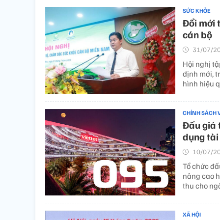
SỨC KHỎE
Đổi mới 
cán bộ
31/07/20
Hội nghị t
định mới, t
hình hiệu 
CHÍNH SÁCH 
Đấu giá 
dụng tài
10/07/20
Tổ chức đấ
nâng cao h
thu cho ng
XÃ HỘI