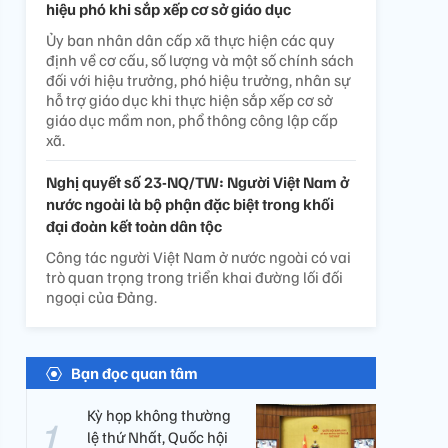
hiệu phó khi sắp xếp cơ sở giáo dục
Ủy ban nhân dân cấp xã thực hiện các quy
định về cơ cấu, số lượng và một số chính sách
đối với hiệu trưởng, phó hiệu trưởng, nhân sự
hỗ trợ giáo dục khi thực hiện sắp xếp cơ sở
giáo dục mầm non, phổ thông công lập cấp
xã.
Nghị quyết số 23-NQ/TW: Người Việt Nam ở
nước ngoài là bộ phận đặc biệt trong khối
đại đoàn kết toàn dân tộc
Công tác người Việt Nam ở nước ngoài có vai
trò quan trọng trong triển khai đường lối đối
ngoại của Đảng.
Bạn đọc quan tâm
Kỳ họp không thường
lệ thứ Nhất, Quốc hội