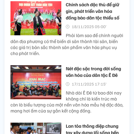
Chính sách đặc thù để giữ
gìn, phát triển văn hóa
đồng bào dân tộc thiểu số
18/11/2025 05:00’
Phải làm sao để chính người
dân địa phương có thể biến di sản thành tài sản, biến
các giá trị bản sắc thành sản phẩm văn hóa phục vụ
cho phát triển.
Nét đặc sặc trong đời sống
văn hóa của dân tộc Ê Đê
17/11/2025 17:15’
Nhà dài Ê Đê từ bao đời nay
không chỉ là kiến trúc mà
còn là biểu tượng của một nền văn hóa mẫu hệ độc đáo,
mang hơi ấm của sự gắn kết cộng đồng.
Lan tỏa thông điệp chung
tay xây dựng lối sống bền