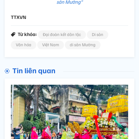
sản Mường”
TTXVN
Từ khóa:
Đại đoàn kết dân tộc
Di sản
Văn hóa
Việt Nam
di sản Mường
Tin liên quan