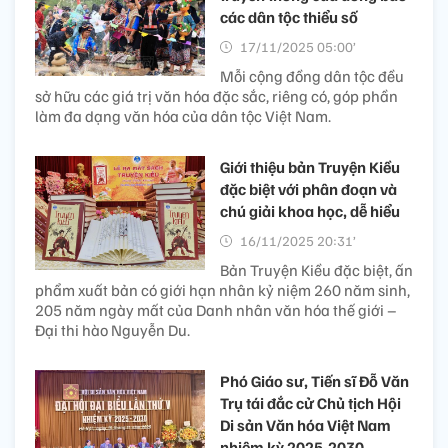
các dân tộc thiểu số
17/11/2025 05:00’
Mỗi cộng đồng dân tộc đều
sở hữu các giá trị văn hóa đặc sắc, riêng có, góp phần
làm đa dạng văn hóa của dân tộc Việt Nam.
Giới thiệu bản Truyện Kiều
đặc biệt với phân đoạn và
chú giải khoa học, dễ hiểu
16/11/2025 20:31’
Bản Truyện Kiều đặc biệt, ấn
phẩm xuất bản có giới hạn nhân kỷ niệm 260 năm sinh,
205 năm ngày mất của Danh nhân văn hóa thế giới –
Đại thi hào Nguyễn Du.
Phó Giáo sư, Tiến sĩ Đỗ Văn
Trụ tái đắc cử Chủ tịch Hội
Di sản Văn hóa Việt Nam
nhiệm kỳ 2025-2030