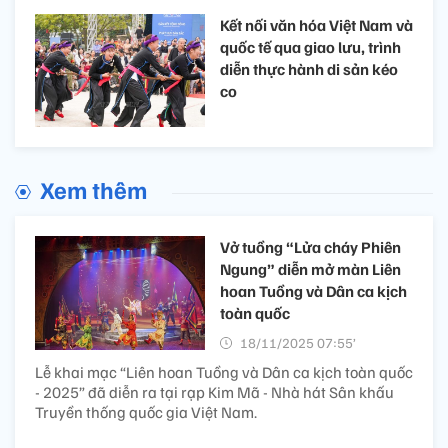
Kết nối văn hóa Việt Nam và
quốc tế qua giao lưu, trình
diễn thực hành di sản kéo
co
Xem thêm
Vở tuồng “Lửa cháy Phiên
Ngung” diễn mở màn Liên
hoan Tuồng và Dân ca kịch
toàn quốc
18/11/2025 07:55’
Lễ khai mạc “Liên hoan Tuồng và Dân ca kịch toàn quốc
- 2025” đã diễn ra tại rạp Kim Mã - Nhà hát Sân khấu
Truyền thống quốc gia Việt Nam.