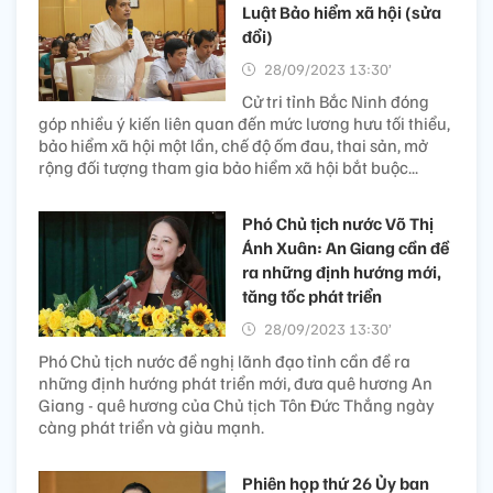
Luật Bảo hiểm xã hội (sửa
đổi)
28/09/2023 13:30’
Cử tri tỉnh Bắc Ninh đóng
góp nhiều ý kiến liên quan đến mức lương hưu tối thiểu,
bảo hiểm xã hội một lần, chế độ ốm đau, thai sản, mở
rộng đối tượng tham gia bảo hiểm xã hội bắt buộc...
Phó Chủ tịch nước Võ Thị
Ánh Xuân: An Giang cần đề
ra những định hướng mới,
tăng tốc phát triển
28/09/2023 13:30’
Phó Chủ tịch nước đề nghị lãnh đạo tỉnh cần đề ra
những định hướng phát triển mới, đưa quê hương An
Giang - quê hương của Chủ tịch Tôn Đức Thắng ngày
càng phát triển và giàu mạnh.
Phiên họp thứ 26 Ủy ban