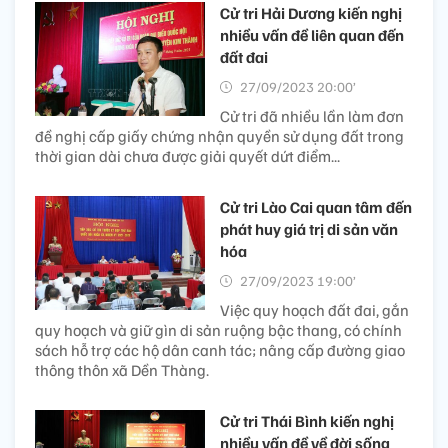
Cử tri Hải Dương kiến nghị
nhiều vấn đề liên quan đến
đất đai
27/09/2023 20:00’
Cử tri đã nhiều lần làm đơn
đề nghị cấp giấy chứng nhận quyền sử dụng đất trong
thời gian dài chưa được giải quyết dứt điểm...
Cử tri Lào Cai quan tâm đến
phát huy giá trị di sản văn
hóa
27/09/2023 19:00’
Việc quy hoạch đất đai, gắn
quy hoạch và giữ gìn di sản ruộng bậc thang, có chính
sách hỗ trợ các hộ dân canh tác; nâng cấp đường giao
thông thôn xã Dền Thàng.
Cử tri Thái Bình kiến nghị
nhiều vấn đề về đời sống