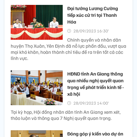
Đại tướng Lương Cường
tiếp xúc cử tri tại Thanh
Hóa
28/09/2023 16:30’
Chính quyền và nhân dân
huyện Thọ Xuân, Yên Định đã nỗ lực phấn đấu, vượt qua
mọi khó khăn, hoàn thành chỉ tiêu đề ra trên tất cả các
lĩnh vực.
HĐND tỉnh An Giang thông
qua nhiều nghị quyết quan
trọng về phát triển kinh tế -
xã hội
28/09/2023 14:00’
Tại kỳ họp, Hội đồng nhân dân tỉnh An Giang xem xét,
thảo luận và thông qua 7 Nghị quyết quan trọng.
Đóng góp ý kiến vào dự án