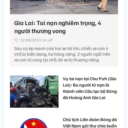
Gia Lai: Tai nạn nghiêm trọng, 4
người thương vong
12/08/2023 16:49’
Sau cú ép mạnh của hai xe tải lớn, chiếc xe con 4
chỗ bị biến dạng, hư hỏng nặng. 3 người ngồi trên
xe con tử vong tại chỗ; lái xe bị thương nặng.
Vụ tai nạn tại Chư Pưh (Gia
Lai): Ba người tử nạn là
thành viên Câu lạc bộ Bóng
đá Hoàng Anh Gia Lai
Chủ tịch Liên đoàn Bóng đá
Việt Nam gửi thư chia buồn