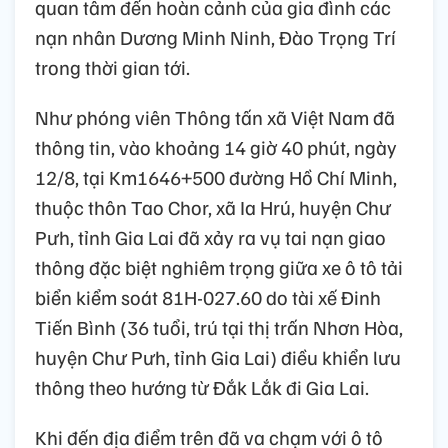
quan tâm đến hoàn cảnh của gia đình các
nạn nhân Dương Minh Ninh, Đào Trọng Trí
trong thời gian tới.
Như phóng viên Thông tấn xã Việt Nam đã
thông tin, vào khoảng 14 giờ 40 phút, ngày
12/8, tại Km1646+500 đường Hồ Chí Minh,
thuộc thôn Tao Chor, xã Ia Hrú, huyện Chư
Pưh, tỉnh Gia Lai đã xảy ra vụ tai nạn giao
thông đặc biệt nghiêm trọng giữa xe ô tô tải
biển kiểm soát 81H-027.60 do tài xế Đinh
Tiến Bình (36 tuổi, trú tại thị trấn Nhơn Hòa,
huyện Chư Pưh, tỉnh Gia Lai) điều khiển lưu
thông theo hướng từ Đắk Lắk đi Gia Lai.
Khi đến địa điểm trên đã va chạm với ô tô