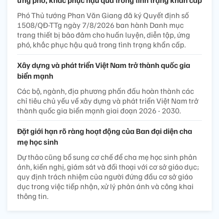
ứng phó, khắc phục hậu quả trong tình trạng khẩn cấp
Phó Thủ tướng Phan Văn Giang đã ký Quyết định số
1508/QĐ-TTg ngày 7/8/2026 ban hành Danh mục
trang thiết bị bảo đảm cho huấn luyện, diễn tập, ứng
phó, khắc phục hậu quả trong tình trạng khẩn cấp.
Xây dựng và phát triển Việt Nam trở thành quốc gia
biển mạnh
Các bộ, ngành, địa phương phấn đấu hoàn thành các
chỉ tiêu chủ yếu về xây dựng và phát triển Việt Nam trở
thành quốc gia biển mạnh giai đoạn 2026 - 2030.
Đặt giới hạn rõ ràng hoạt động của Ban đại diện cha
mẹ học sinh
Dự thảo cũng bổ sung cơ chế để cha mẹ học sinh phản
ánh, kiến nghị, giám sát và đối thoại với cơ sở giáo dục;
quy định trách nhiệm của người đứng đầu cơ sở giáo
dục trong việc tiếp nhận, xử lý phản ánh và công khai
thông tin.