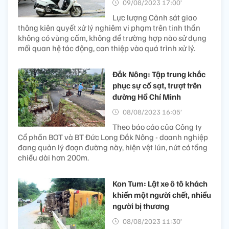
09/08/2023 17:00’
Lực lượng Cảnh sát giao
thông kiên quyết xử lý nghiêm vi phạm trên tinh thần
không có vùng cấm, không để trường hợp nào sử dụng
mối quan hệ tác động, can thiệp vào quá trình xử lý.
Đắk Nông: Tập trung khắc
phục sự cố sạt, trượt trên
đường Hồ Chí Minh
08/08/2023 16:05’
Theo báo cáo của Công ty
Cổ phần BOT và BT Đức Long Đắk Nông - doanh nghiệp
đang quản lý đoạn đường này, hiện vệt lún, nứt có tổng
chiều dài hơn 200m.
Kon Tum: Lật xe ô tô khách
khiến một người chết, nhiều
người bị thương
08/08/2023 11:30’