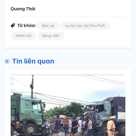
Quang Thái
Từ khóa:
Gia Lai
vụ tai nạn tại Chư Pưh
thăm hỏi
động viên
Tin liên quan