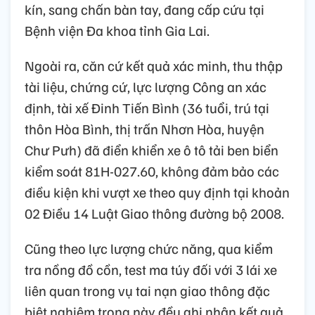
kín, sang chấn bàn tay, đang cấp cứu tại
Bệnh viện Đa khoa tỉnh Gia Lai.
Ngoài ra, căn cứ kết quả xác minh, thu thập
tài liệu, chứng cứ, lực lượng Công an xác
định, tài xế Đinh Tiến Bình (36 tuổi, trú tại
thôn Hòa Bình, thị trấn Nhơn Hòa, huyện
Chư Pưh) đã điển khiển xe ô tô tải ben biển
kiểm soát 81H-027.60, không đảm bảo các
điều kiện khi vượt xe theo quy định tại khoản
02 Điều 14 Luật Giao thông đường bộ 2008.
Cũng theo lực lượng chức năng, qua kiểm
tra nồng đồ cồn, test ma túy đối với 3 lái xe
liên quan trong vụ tai nạn giao thông đặc
biệt nghiêm trọng này đều ghi nhận kết quả