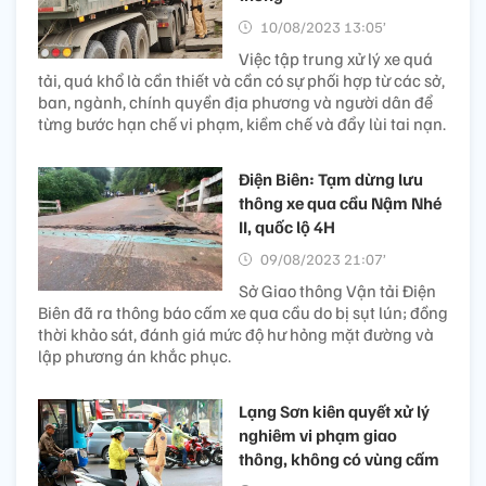
10/08/2023 13:05’
Việc tập trung xử lý xe quá
tải, quá khổ là cần thiết và cần có sự phối hợp từ các sở,
ban, ngành, chính quyền địa phương và người dân để
từng bước hạn chế vi phạm, kiềm chế và đẩy lùi tai nạn.
Điện Biên: Tạm dừng lưu
thông xe qua cầu Nậm Nhé
II, quốc lộ 4H
09/08/2023 21:07’
Sở Giao thông Vận tải Điện
Biên đã ra thông báo cấm xe qua cầu do bị sụt lún; đồng
thời khảo sát, đánh giá mức độ hư hỏng mặt đường và
lập phương án khắc phục.
Lạng Sơn kiên quyết xử lý
nghiêm vi phạm giao
thông, không có vùng cấm