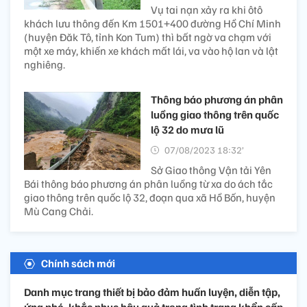
Vụ tai nạn xảy ra khi ôtô
khách lưu thông đến Km 1501+400 đường Hồ Chí Minh
(huyện Đăk Tô, tỉnh Kon Tum) thì bất ngờ va chạm với
một xe máy, khiến xe khách mất lái, va vào hộ lan và lật
nghiêng.
Thông báo phương án phân
luồng giao thông trên quốc
lộ 32 do mưa lũ
07/08/2023 18:32’
Sở Giao thông Vận tải Yên
Bái thông báo phương án phân luồng từ xa do ách tắc
giao thông trên quốc lộ 32, đoạn qua xã Hồ Bốn, huyện
Mù Cang Chải.
Chính sách mới
Danh mục trang thiết bị bảo đảm huấn luyện, diễn tập,