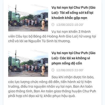
Vụ tai nạn tại Chư Pưh (Gia
Lai): Tài xế sống sót kể lại
khoảnh khắc gặp nạn
13/08/2023 10:20’
Vụ tai nạn khiến 3 thành
viên Câu lạc bộ Bóng đá Hoàng Anh Gia Lai) tử vong tại
chỗ và lái xe Nguyễn Tú Sinh bị thương.
Vụ tai nạn tại Chư Pưh (Gia
Lai): Các lái xe không vi
phạm nồng độ cồn
12/08/2023 22:00’
Sau khi nhận được tin báo,
các lực lượng chức năng đã đến, tiến hành xử lý hiện
trường, điều tra nguyên nhân vụ tai nạn. Ban An toàn
giao thông tỉnh, Ban An toàn giao thông huyện Chư Pưh
phối hợp chỉ đạo xử lý, khắc phục hậu quả.