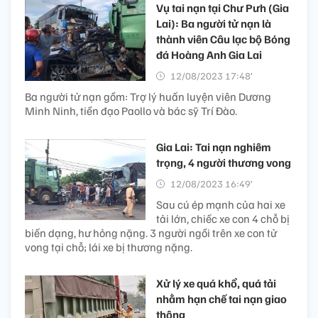
Vụ tai nạn tại Chư Pưh (Gia
Lai): Ba người tử nạn là
thành viên Câu lạc bộ Bóng
đá Hoàng Anh Gia Lai
12/08/2023 17:48’
Ba người tử nạn gồm: Trợ lý huấn luyện viên Dương
Minh Ninh, tiền đạo Paollo và bác sỹ Trí Đào.
Gia Lai: Tai nạn nghiêm
trọng, 4 người thương vong
12/08/2023 16:49’
Sau cú ép mạnh của hai xe
tải lớn, chiếc xe con 4 chỗ bị
biến dạng, hư hỏng nặng. 3 người ngồi trên xe con tử
vong tại chỗ; lái xe bị thương nặng.
Xử lý xe quá khổ, quá tải
nhằm hạn chế tai nạn giao
thông