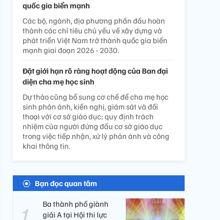
quốc gia biển mạnh
Các bộ, ngành, địa phương phấn đấu hoàn
thành các chỉ tiêu chủ yếu về xây dựng và
phát triển Việt Nam trở thành quốc gia biển
mạnh giai đoạn 2026 - 2030.
Đặt giới hạn rõ ràng hoạt động của Ban đại
diện cha mẹ học sinh
Dự thảo cũng bổ sung cơ chế để cha mẹ học
sinh phản ánh, kiến nghị, giám sát và đối
thoại với cơ sở giáo dục; quy định trách
nhiệm của người đứng đầu cơ sở giáo dục
trong việc tiếp nhận, xử lý phản ánh và công
khai thông tin.
Bạn đọc quan tâm
Ba thành phố giành
giải A tại Hội thi lực