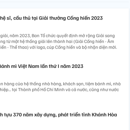
hệ sĩ, cầu thủ tại Giải thưởng Cống hiến 2023
o giải, năm 2023, Ban Tổ chức quyết định mở rộng Giải sang
âng từ một hệ thống giải lên thành hai (Giải Cống hiến - Âm
iến - Thể thao) với logo, cúp Cống hiến và bộ nhận diện mới.
Bánh mì Việt Nam lần thứ I năm 2023
an hàng của hệ thống nhà hàng, khách sạn, tiệm bánh mì, nhà
iệp... tại Thành phố Hồ Chí Minh và cả nước, cũng như nước
nh tựu 370 năm xây dựng, phát triển tỉnh Khánh Hòa