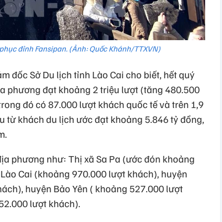
 phục đỉnh Fansipan. (Ảnh: Quốc Khánh/TTXVN)
 đốc Sở Du lịch tỉnh Lào Cai cho biết, hết quý
ịa phương đạt khoảng 2 triệu lượt (tăng 480.500
trong đó có 87.000 lượt khách quốc tế và trên 1,9
hu từ khách du lịch ước đạt khoảng 5.846 tỷ đồng,
m.
địa phương như: Thị xã Sa Pa (ước đón khoảng
 Lào Cai (khoảng 970.000 lượt khách), huyện
ách), huyện Bảo Yên ( khoảng 527.000 lượt
52.000 lượt khách).