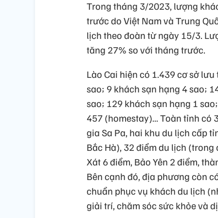
Trong tháng 3/2023, lượng khác
trước do Việt Nam và Trung Quố
lịch theo đoàn từ ngày 15/3. Lư
tăng 27% so với tháng trước.
Lào Cai hiện có 1.439 cơ sở lưu
sao; 9 khách sạn hạng 4 sao; 1
sao; 129 khách sạn hạng 1 sao;
457 (homestay)... Toàn tỉnh có 3
gia Sa Pa, hai khu du lịch cấp t
Bắc Hà), 32 điểm du lịch (trong 
Xát 6 điểm, Bảo Yên 2 điểm, th
Bên cạnh đó, địa phương còn có 
chuẩn phục vụ khách du lịch (nh
giải trí, chăm sóc sức khỏe và d