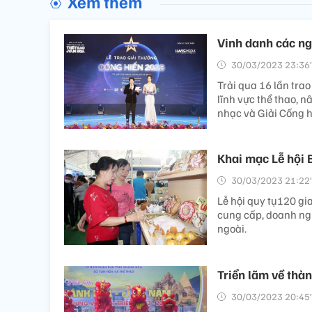
Xem thêm
Vinh danh các ng
30/03/2023 23:36’
Trải qua 16 lần tra
lĩnh vực thể thao, n
nhạc và Giải Cống h
Khai mạc Lễ hội 
30/03/2023 21:22’
Lễ hội quy tụ120 gi
cung cấp, doanh ngh
ngoài.
Triển lãm về thà
30/03/2023 20:45’