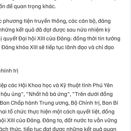
vấn đề quan trọng khác.
c phương tiện truyền thông, các cán bộ, đảng
những kết quả đã đạt được sau nửa nhiệm kỳ
ị quyết Đại hội XIII của Đảng; đồng thời tin tưởng
ảng khóa XIII sẽ tiếp tục lãnh đạo và chỉ đạo
hính trị
ệp các Hội Khoa học và Kỹ thuật tỉnh Phú Yên
ô hậu ủng", "Nhất hô bá ứng", "Trên dưới đồng
 Ban Chấp hành Trung ương, Bộ Chính trị, Ban Bí
khai tổ chức thực hiện một cách quyết liệt, đồng
hội XIII của Đảng. Đảng ta, đất nước ta vẫn vững
ách thức, tiếp tục đạt được những kết quả quan