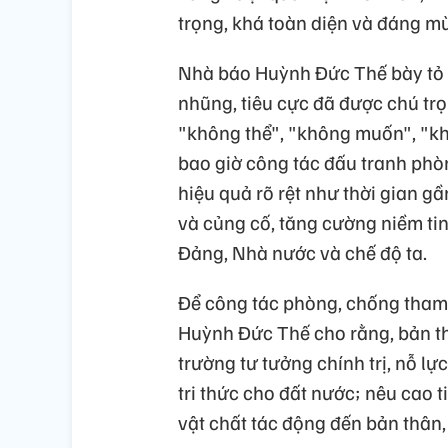
trọng, khá toàn diện và đáng mừ
Nhà báo Huỳnh Đức Thế bày tỏ 
nhũng, tiêu cực đã được chú tr
"không thể", "không muốn", "k
bao giờ công tác đấu tranh phòn
hiệu quả rõ rệt như thời gian g
và củng cố, tăng cường niềm tin
Đảng, Nhà nước và chế độ ta.
Để công tác phòng, chống tham
Huỳnh Đức Thế cho rằng, bản th
trường tư tưởng chính trị, nỗ lự
tri thức cho đất nước; nêu cao
vật chất tác động đến bản thân,