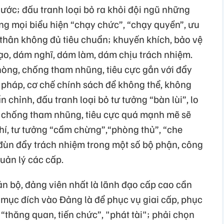
nước; đấu tranh loại bỏ ra khỏi đội ngũ những
g mọi biểu hiện “chạy chức”, “chạy quyền”, ưu
 thân không đủ tiêu chuẩn; khuyến khích, bảo vệ
o, dám nghĩ, dám làm, dám chịu trách nhiệm.
 phòng, chống tham nhũng, tiêu cực gắn với đẩy
 pháp, cơ chế chính sách để không thể, không
chỉnh, đấu tranh loại bỏ tư tưởng “bàn lùi”, lo
, chống tham nhũng, tiêu cực quá mạnh mẽ sẽ
 chí, tư tưởng “cầm chừng”,“phòng thủ”, “che
 đùn đẩy trách nhiệm trong một số bộ phận, công
quản lý các cấp.
án bộ, đảng viên nhất là lãnh đạo cấp cao cần
 mục đích vào Đảng là để phục vụ giai cấp, phục
thăng quan, tiến chức”, "phát tài"; phải chọn