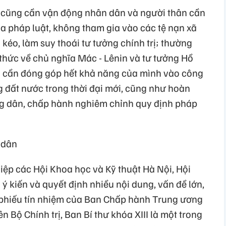
n cũng cần vận động nhân dân và người thân cần
a pháp luật, không tham gia vào các tệ nạn xã
i kéo, làm suy thoái tư tưởng chính trị; thường
thức về chủ nghĩa Mác - Lênin và tư tưởng Hồ
n cần đóng góp hết khả năng của mình vào công
ng đất nước trong thời đại mới, cũng như hoàn
ng dân, chấp hành nghiêm chỉnh quy định pháp
 dân
iệp các Hội Khoa học và Kỹ thuật Hà Nội, Hội
 ý kiến và quyết định nhiều nội dung, vấn đề lớn,
y phiếu tín nhiệm của Ban Chấp hành Trung ương
n Bộ Chính trị, Ban Bí thư khóa XIII là một trong