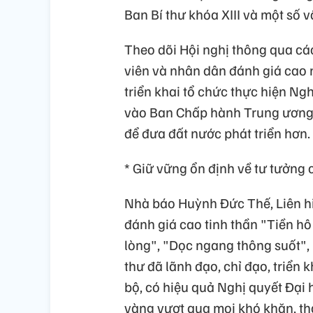
Ban Bí thư khóa XIII và một số 
Theo dõi Hội nghị thông qua cá
viên và nhân dân đánh giá cao 
triển khai tổ chức thực hiện Ngh
vào Ban Chấp hành Trung ương Đ
để đưa đất nước phát triển hơn.
* Giữ vững ổn định về tư tưởng c
Nhà báo Huỳnh Đức Thế, Liên hi
đánh giá cao tinh thần "Tiền h
lòng", "Dọc ngang thông suốt",
thư đã lãnh đạo, chỉ đạo, triển 
bộ, có hiệu quả Nghị quyết Đại 
vàng vượt qua mọi khó khăn, th