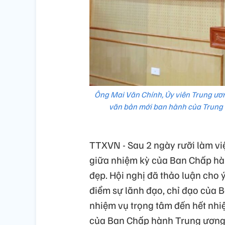
Ông Mai Văn Chính, Ủy viên Trung ươn
văn bản mới ban hành của Trung 
TTXVN - Sau 2 ngày rưỡi làm việ
giữa nhiệm kỳ của Ban Chấp hàn
đẹp. Hội nghị đã thảo luận cho 
điểm sự lãnh đạo, chỉ đạo của B
nhiệm vụ trọng tâm đến hết nhiệ
của Ban Chấp hành Trung ương Đ