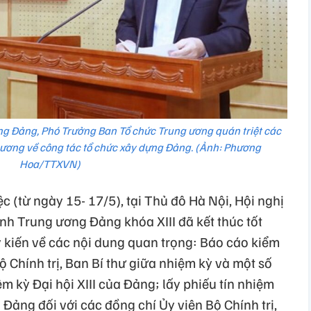
g Đảng, Phó Trưởng Ban Tổ chức Trung ương quán triệt các
ương về công tác tổ chức xây dựng Đảng. (Ảnh: Phương
Hoa/TTXVN)
c (từ ngày 15- 17/5), tại Thủ đô Hà Nội, Hội nghị
h Trung ương Đảng khóa XIII đã kết thúc tốt
ý kiến về các nội dung quan trọng: Báo cáo kiểm
ộ Chính trị, Ban Bí thư giữa nhiệm kỳ và một số
m kỳ Đại hội XIII của Đảng; lấy phiếu tín nhiệm
ảng đối với các đồng chí Ủy viên Bộ Chính trị,