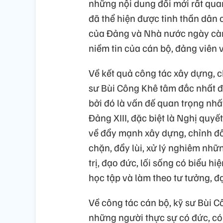
những nội dung đổi mới rất qua
đã thể hiện được tinh thần dân
của Đảng và Nhà nước ngày càn
niềm tin của cán bộ, đảng viên 
Về kết quả công tác xây dựng, 
sư Bùi Công Khê tâm đắc nhất đ
bởi đó là vấn đế quan trọng nhấ
Đảng XIII, đặc biệt là Nghị quy
về đẩy mạnh xây dựng, chỉnh đố
chặn, đẩy lùi, xử lý nghiêm nhữ
trị, đạo đức, lối sống có biểu hi
học tập và làm theo tư tưởng, 
Về công tác cán bộ, kỹ sư Bùi C
những người thực sự có đức, có t