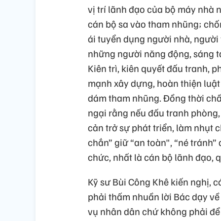
vị trí lãnh đạo của bộ máy nhà 
cán bộ sa vào tham nhũng; chốn
ái tuyển dụng người nhà, người
những người năng động, sáng tạ
Kiên trì, kiên quyết đấu tranh,
mạnh xây dựng, hoàn thiện luật
dám tham nhũng. Đồng thời chấn 
ngại rằng nếu đấu tranh phòng
cản trở sự phát triển, làm nhụt
chắn” giữ “an toàn", “né tránh”
chức, nhất là cán bộ lãnh đạo, 
Kỹ sư Bùi Công Khê kiến nghị, c
phải thấm nhuần lời Bác dạy về
vụ nhân dân chứ không phải để “