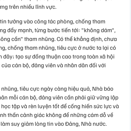
ng trên nhiều lĩnh vực.
tin tưởng vào công tác phòng, chống tham
ọng đẩy mạnh, từng bước tiến tới: "không dám",
hông cần" tham nhũng. Có thể khẳng định, chưa
g, chống tham nhũng, tiêu cực ở nước ta lại có
ần đây; tạo sự đồng thuận cao trong toàn xã hội
 của cán bộ, đảng viên và nhân dân đối với
 nhũng, tiêu cực ngày càng hiệu quả, Nhà báo
ân mỗi cán bộ, đảng viên cần phải giữ vững lập
c học tập và rèn luyện tốt để cống hiến sức lực và
 tinh thần cảnh giác không để những cám dỗ về
 làm suy giảm lòng tin vào Đảng, Nhà nước.