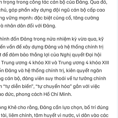
n trọng trong công tác cán bộ của Đảng. Qua đó,
 chủ, góp phần xây dựng đội ngũ cán bộ cấp cao
g vững mạnh; đặc biệt củng cố, tăng cường
và nhân dân đối với Đảng.
chỉnh đốn Đảng trong nửa nhiệm kỳ vừa qua, kỹ
ến vấn đề xây dựng Đảng và hệ thống chính trị
t để đảm bảo thắng lợi của Nghị quyết Đại hội
ết Trung ương 4 khóa XII và Trung ương 4 khóa XIII
n Đảng và hệ thống chính trị, kiên quyết ngăn
ng cán bộ, đảng viên suy thoái về tư tưởng chính
ện “tự diễn biến”, “tự chuyển hóa” gắn với việc
đạo đức, phong cách Hồ Chí Minh.
ông Khê cho rằng, Đảng cần lựa chọn, bố trí đúng
ài, liêm chính, tâm huyết vì nước, vì dân vào các