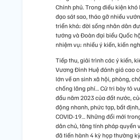
Chính phủ. Trong điều kiện khó
đạo sát sao, tháo gỡ nhiều vướn
triển khá; đời sống nhân dân đư
tướng và Đoàn đại biểu Quốc hội
nhiệm vụ; nhiều ý kiến, kiến nghị
Tiếp thu, giải trình các ý kiến, 
Vương Đình Huệ đánh giá cao các
lớn về an sinh xã hội, phòng, ch
chống lãng phí… Cử tri bày tỏ v
đầu năm 2023 của đất nước, của
động nhanh, phức tạp, bất định, 
COVID-19… Những đổi mới trong
dân chủ, tăng tính pháp quyền v
đã tiến hành 4 kỳ họp thường k