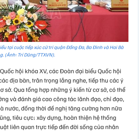
u tại cuộc tiếp xúc cử tri quận Đống Đa, Ba Đình và Hai Bà
g. (Ảnh: Trí Dũng/TTXVN).
 Quốc hội khóa XV, các Đoàn đại biểu Quốc hội
 các địa bàn, trân trọng lắng nghe, tiếp thu các ý
sở. Qua tổng hợp những ý kiến từ cơ sở, có thể
ưởng và đánh giá cao công tác lãnh đạo, chỉ đạo,
à nước, đồng thời đề nghị tăng cường hơn nữa
ng, tiêu cực; xây dựng, hoàn thiện hệ thống
luật liên quan trực tiếp đến đời sống của nhân