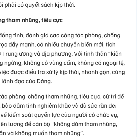
ỏi phải có quyết sách kịp thời.
g tham nhũng, tiêu cực
n đồng tình, đánh giá cao công tác phòng, chống
ược đẩy mạnh, có nhiều chuyển biến mới, tích
ở Trung ương và địa phương. Với tinh thần “kiên
ông ngừng, không có vùng cấm, không có ngoại lệ,
việc được điều tra xử lý kịp thời, nhanh gọn, củng
ự lãnh đạo của Đảng.
 phòng, chống tham nhũng, tiêu cực, cử tri đề
ý, bảo đảm tính nghiêm khắc và đủ sức răn đe;
 về kiểm soát quyền lực của người có chức vụ,
tiền lương để cán bộ “không dám tham nhũng,
cần và không muốn tham nhũng”.