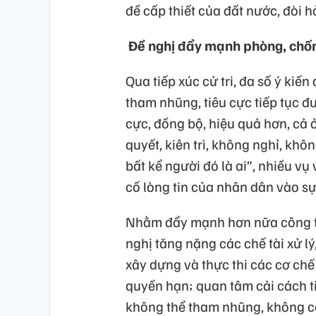
đề cấp thiết của đất nước, đòi h
Đề nghị đẩy mạnh phòng, chốn
Qua tiếp xúc cử tri, đa số ý kiế
tham nhũng, tiêu cực tiếp tục đ
cực, đồng bộ, hiệu quả hơn, cả 
quyết, kiên trì, không nghỉ, kh
bất kể người đó là ai”, nhiều vụ 
cố lòng tin của nhân dân vào s
Nhằm đẩy mạnh hơn nữa công tác
nghị tăng nặng các chế tài xử l
xây dựng và thực thi các cơ chế
quyền hạn; quan tâm cải cách 
không thể tham nhũng, không 