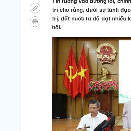
Tin tưởng vào đường lối, chí
tri cho rằng, dưới sự lãnh đạ
trị, đất nước ta đã đạt nhiều 
hội.