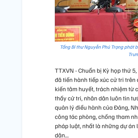
Tổng Bí thư Nguyễn Phú Trọng phát biể
Trưn
TTXVN - Chuẩn bị Kỳ họp thứ 5,
đã tiến hành tiếp xúc cử tri trên
kiến tâm huyết, trách nhiệm từ cơ 
thấy cử tri, nhân dân luôn tin t
quản lý điều hành của Đảng, Nh
công tác phòng, chống tham nhũ
pháp luật, nhất là những dự án 
dân...