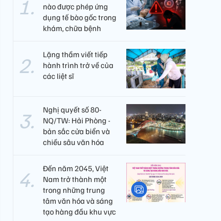
nào được phép ứng
dụng tế bào gốc trong
khám, chữa bệnh
Lặng thầm viết tiếp
hành trình trở về của
các liệt sĩ​
Nghị quyết số 80-
NQ/TW: Hải Phòng -
bản sắc cửa biển và
chiều sâu văn hóa
Đến năm 2045, Việt
Nam trở thành một
trong những trung
tâm văn hóa và sáng
tạo hàng đầu khu vực