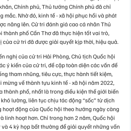
 khăn, Chính phủ, Thủ tướng Chính phủ đã chỉ
g mắc. Nhờ đó, kinh tế - xã hội phục hồi và phát
ợc nâng lên. Cử tri đánh giá cao cá nhân Thủ
 thành phố Cần Thơ đã thực hiện tốt vai trò,
 của cử tri đã được giải quyết kịp thời, hiệu quả.
kiến nghị của cử tri Hải Phòng, Chủ tịch Quốc hội
 ý kiến của cử tri, đề cập toàn diện các vấn đề
ống tham nhũng, tiêu cực, thực hành tiết kiệm,
ui mừng về thành tựu kinh tế - xã hội năm 2022,
 thành phố, nhất là trong điều kiện thế giới biến
khó lường, liên tục chịu tác động “sốc” từ dịch
 hoạt động của Quốc hội theo hướng ngày càng
à linh hoạt hơn. Chỉ trong hơn 2 năm, Quốc hội
ỳ và 4 kỳ họp bất thường để giải quyết những vấn