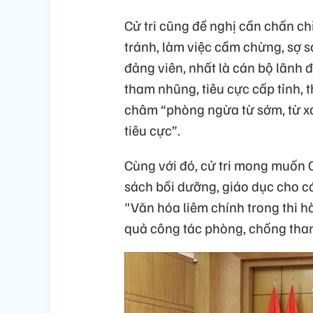
Cử tri cũng đề nghị cần chấn c
tránh, làm việc cầm chừng, sợ 
đảng viên, nhất là cán bộ lãnh 
tham nhũng, tiêu cực cấp tỉnh, 
châm “phòng ngừa từ sớm, từ x
tiêu cực”.
Cùng với đó, cử tri mong muốn 
sách bồi dưỡng, giáo dục cho c
"Văn hóa liêm chính trong thi 
quả công tác phòng, chống tham