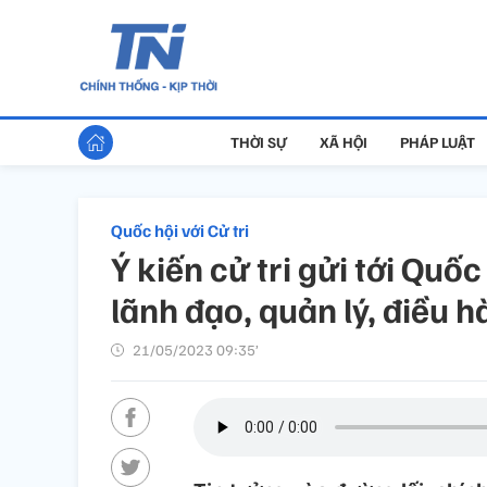
THỜI SỰ
XÃ HỘI
PHÁP LUẬT
Quốc hội với Cử tri
Ý kiến cử tri gửi tới Quốc 
lãnh đạo, quản lý, điều 
21/05/2023 09:35’