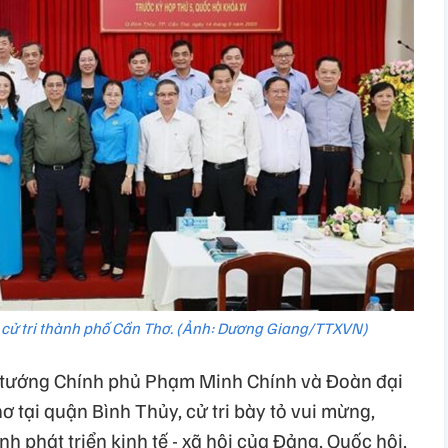
cử tri thành phố Cần Thơ. (Ảnh: Dương Giang/TTXVN)
hủ tướng Chính phủ Phạm Minh Chính và Đoàn đại
 tại quận Bình Thủy, cử tri bày tỏ vui mừng,
ành phát triển kinh tế - xã hội của Đảng, Quốc hội,